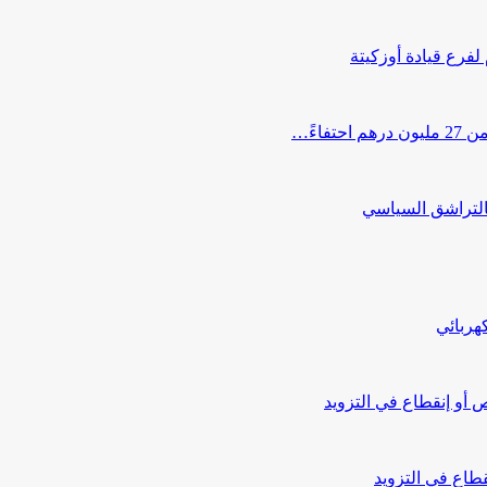
 لفرع قيادة أوزكيتة
اءً…
التراشق السياسي
هربائي
أو إنقطاع في التزويد
طاع في التزويد