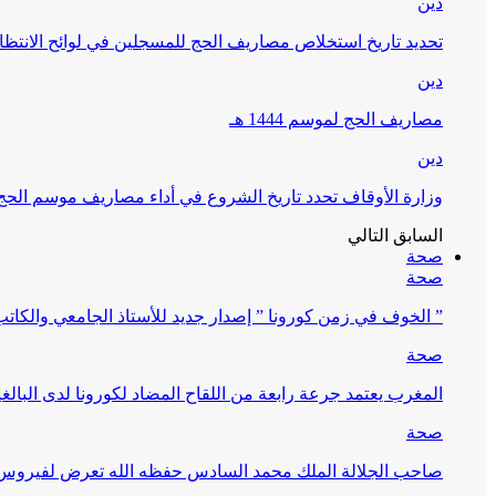
دين
تحديد تاريخ استخلاص مصاريف الحج للمسجلين في لوائح الانتظار (
دين
مصاريف الحج لموسم 1444 هـ
دين
وزارة الأوقاف تحدد تاريخ الشروع في أداء مصاريف موسم الحج لـ 4
السابق
التالي
صحة
صحة
” الخوف في زمن كورونا ” إصدار جديد للأستاذ الجامعي والكات
صحة
المغرب يعتمد جرعة رابعة من اللقاح المضاد لكورونا لدى البالغين 60 سنة فما فوق أو 
صحة
صاحب الجلالة الملك محمد السادس حفظه الله تعرض لفيروس كورونا ا