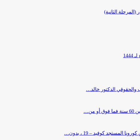
المرحلة الثانية)
144
ب والحقوقي الدكتور خالد…
من…
لمستجد كوفيد – 19 ، بدون…