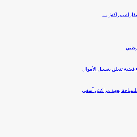
ب مقاولة بمراكش…
لوطني
 للسياحة بجهة مراكش آسفي