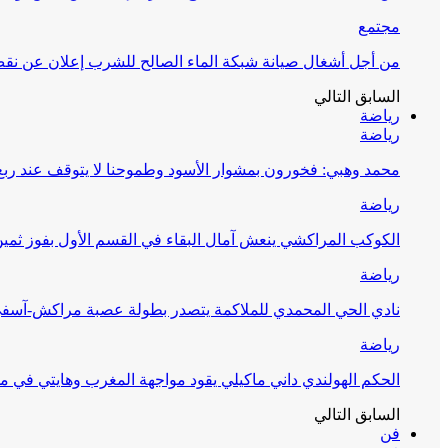
مجتمع
من أجل أشغال صيانة شبكة الماء الصالح للشرب إعلان عن نقص 
السابق
التالي
رياضة
رياضة
محمد وهبي: فخورون بمشوار الأسود وطموحنا لا يتوقف عند ربع 
رياضة
الكوكب المراكشي ينعش آمال البقاء في القسم الأول بفوز ثمين
رياضة
نادي الحي المحمدي للملاكمة يتصدر بطولة عصبة مراكش-آسف
رياضة
الحكم الهولندي داني ماكيلي يقود مواجهة المغرب وهايتي في مونديا
السابق
التالي
فن