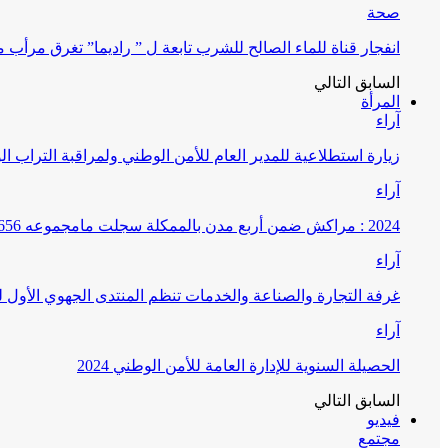
صحة
انفجار قناة للماء الصالح للشرب تابعة ل ” راديما” تغرق مرأ
السابق
التالي
المرأة
آراء
زيارة استطلاعية للمدير العام للأمن الوطني ولمراقبة التراب ا
آراء
2024 : مراكش ضمن أربع مدن بالممكلة سجلت مامجموعه 656 قضية تتعلق بغسيل الأموال
آراء
غرفة التجارة والصناعة والخدمات تنظم المنتدى الجهوي الأول
آراء
الحصيلة السنوية للإدارة العامة للأمن الوطني 2024
السابق
التالي
فيديو
مجتمع