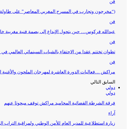
فن
(“مخرجون وتجارب في المسرح المغربي المعاصر” على طاولة 
فن
عبدالله فركوس… حين يتحول الإبداع إلى بصمة فنية مغربية خا
فن
تطوان تختتم عقدا من الاحتفاء بالشباب السينمائي العالمي في
فن
مراكش …فعاليات الدورة العاشرة لمهرجان الملحون والأغنية ا
السابق
التالي
دولي
دولي
فرقة الشرطة القضائية المحاميد مراكش توقف مبحوثا عنهم
آراء
زيارة استطلاعية للمدير العام للأمن الوطني ولمراقبة التراب ا