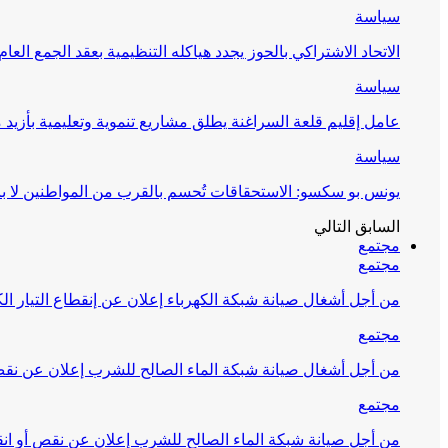
سياسة
الاتحاد الاشتراكي بالحوز يجدد هياكله التنظيمية بعقد الجمع العام
سياسة
عامل إقليم قلعة السراغنة يطلق مشاريع تنموية وتعليمية بأزيد من 27 مليون درهم احتف
سياسة
يونس بو سكسو: الاستحقاقات تُحسم بالقرب من المواطنين لا ب
السابق
التالي
مجتمع
مجتمع
من أجل أشغال صيانة شبكة الكهرباء إعلان عن إنقطاع التيار الك
مجتمع
من أجل أشغال صيانة شبكة الماء الصالح للشرب إعلان عن نقص 
مجتمع
من أجل صيانة شبكة الماء الصالح للشرب إعلان عن نقص أو انق