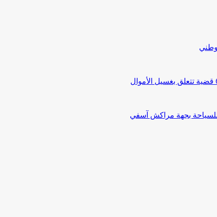
لوطني
 للسياحة بجهة مراكش آسفي