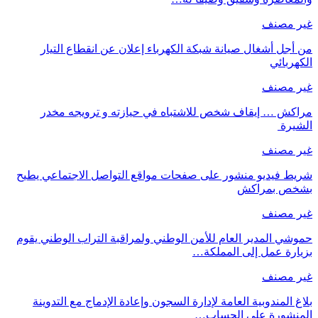
غير مصنف
من أجل أشغال صيانة شبكة الكهرباء إعلان عن انقطاع التيار
الكهربائي
غير مصنف
مراكش … إيقاف شخص للاشتباه في حيازته و ترويجه مخدر
الشيرة
غير مصنف
شريط فيديو منشور على صفحات مواقع التواصل الاجتماعي يطيح
بشخص بمراكش
غير مصنف
حموشي المدير العام للأمن الوطني ولمراقبة التراب الوطني يقوم
بزيارة عمل إلى المملكة…
غير مصنف
بلاغ المندوبية العامة لإدارة السجون وإعادة الإدماج مع التدوينة
المنشورة على الحساب…