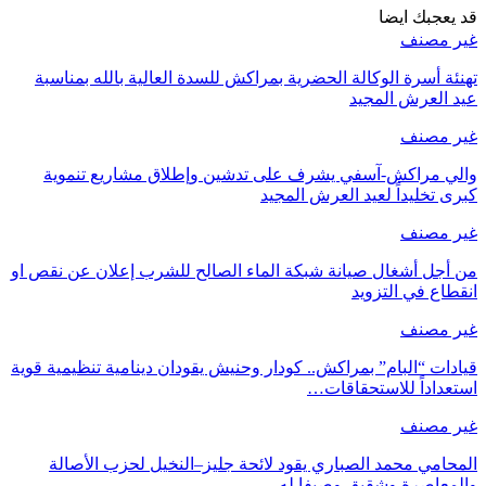
قد يعجبك ايضا
غير مصنف
تهنئة أسرة الوكالة الحضرية بمراكش للسدة العالية بالله بمناسبة
عيد العرش المجيد
غير مصنف
والي مراكش-آسفي يشرف على تدشين وإطلاق مشاريع تنموية
كبرى تخليداً لعيد العرش المجيد
غير مصنف
من أجل أشغال صيانة شبكة الماء الصالح للشرب إعلان عن نقص او
انقطاع في التزويد
غير مصنف
قيادات “البام” بمراكش.. كودار وحنيش يقودان دينامية تنظيمية قوية
استعداداً للاستحقاقات…
غير مصنف
المحامي محمد الصباري يقود لائحة جليز–النخيل لحزب الأصالة
والمعاصرة وشقيق وصيفا له…