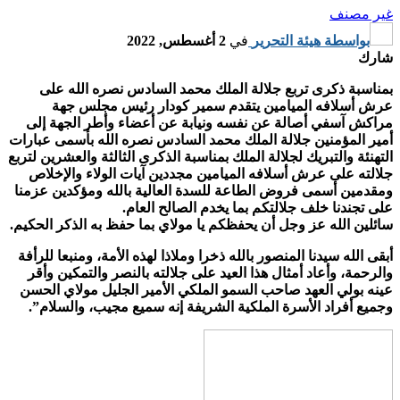
غير مصنف
بواسطة
هيئة التحرير
في
2 أغسطس, 2022
شارك
بمناسبة ذكرى تربع جلالة الملك محمد السادس نصره الله على
عرش أسلافه الميامين يتقدم سمير كودار رئيس مجلس جهة
مراكش آسفي أصالة عن نفسه ونيابة عن أعضاء وأطر الجهة إلى
أمير المؤمنين جلالة الملك محمد السادس نصره الله بأسمى عبارات
التهنئة والتبريك لجلالة الملك بمناسبة الذكرى الثالثة والعشرين لتربع
جلالته على عرش أسلافه الميامين مجددين آيات الولاء والإخلاص
ومقدمين أسمى فروض الطاعة للسدة العالية بالله ومؤكدين عزمنا
على تجندنا خلف جلالتكم بما يخدم الصالح العام.
سائلين الله عز وجل أن يحفظكم يا مولاي بما حفظ به الذكر الحكيم.
أبقى الله سيدنا المنصور بالله ذخرا وملاذا لهذه الأمة، ومنبعا للرأفة
والرحمة، وأعاد أمثال هذا العيد على جلالته بالنصر والتمكين وأقر
عينه بولي العهد صاحب السمو الملكي الأمير الجليل مولاي الحسن
وجميع أفراد الأسرة الملكية الشريفة إنه سميع مجيب، والسلام”.