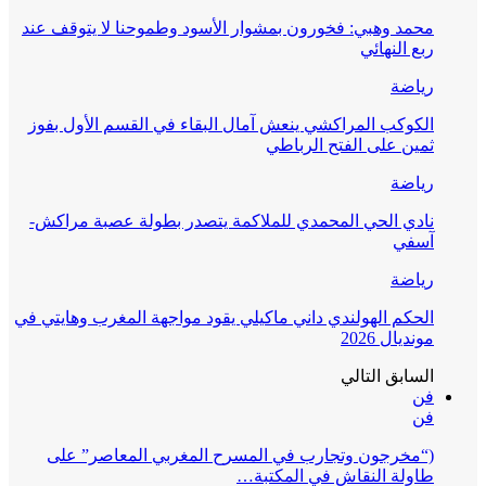
محمد وهبي: فخورون بمشوار الأسود وطموحنا لا يتوقف عند
ربع النهائي
رياضة
الكوكب المراكشي ينعش آمال البقاء في القسم الأول بفوز
ثمين على الفتح الرباطي
رياضة
نادي الحي المحمدي للملاكمة يتصدر بطولة عصبة مراكش-
آسفي
رياضة
الحكم الهولندي داني ماكيلي يقود مواجهة المغرب وهايتي في
مونديال 2026
السابق
التالي
فن
فن
(“مخرجون وتجارب في المسرح المغربي المعاصر” على
طاولة النقاش في المكتبة…