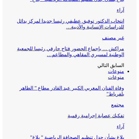
آراء
انتخاب الدكتور توفيق عطيفي رئيسا جديدا لمركز بدائل
للدراسات الإنسانية والأدبية…
غير مصنف
مراكش … بإجماع الحضور فتاح حارفي رئيسا للجمعية
الوطنية لمسيري المقاهي والمطاعم…
السابق
التالي
منوعات
منوعات
وفاة الفنان المغربي الكبير عبد القادر مطاع ” الطاهر
بلفرياط”
مجتمع
تفكيك عصابة إجرامية رقمية
آراء
بلاغ بشأن جدل تنظيم الصحافة الرياضية ” بلاغ”