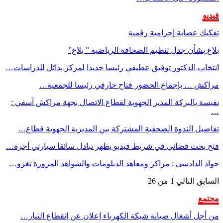
فيديو
تفكيك عصابة إجرامية رقمية
بلاغ بشأن جدل تنظيم الصحافة الرياضية ” بلاغ”
انتخاب الدكتور توفيق عطيفي رئيسا جديدا لمركز بدائل للدراسات…
مراكش … بإجماع الحضور فتاح حارفي رئيسا للجمعية…
نفيسة بالبركة المدير الجهوية لقطاع الاتصال بجهة مراكش آسفي :
…
تفاصيل الندوة الصحفية المشتركة بين المديرية الجهوية قطاع…
فتح بحث قضائي في شريط فيديو يظهر تبادل سائقا سيارتي أجرة…
جواد الدادسي : مراكز ومعاهد الدبلومات والشواهد المزورة تغزو…
السابق
التالي
1 من 26
مجتمع
من أجل أشغال صيانة شبكة الكهرباء إعلان عن إنقطاع التيار…