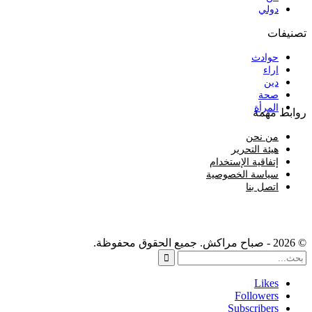
دولي
تصنيفات
حوادث
اراء
دين
صحة
المرأة
روابط مهمة
من نحن
هيئة التحرير
إتفاقية الإستخدام
سياسة الخصوصية
اتصل بنا
© 2026 - صباح مراكش. جميع الحقوق محفوظة.
Likes
Followers
Subscribers