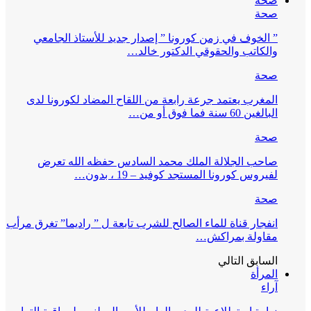
صحة
صحة
” الخوف في زمن كورونا ” إصدار جديد للأستاذ الجامعي
والكاتب والحقوقي الدكتور خالد…
صحة
المغرب يعتمد جرعة رابعة من اللقاح المضاد لكورونا لدى
البالغين 60 سنة فما فوق أو من…
صحة
صاحب الجلالة الملك محمد السادس حفظه الله تعرض
لفيروس كورونا المستجد كوفيد – 19 ، بدون…
صحة
انفجار قناة للماء الصالح للشرب تابعة ل ” راديما” تغرق مرأب
مقاولة بمراكش…
السابق
التالي
المرأة
آراء