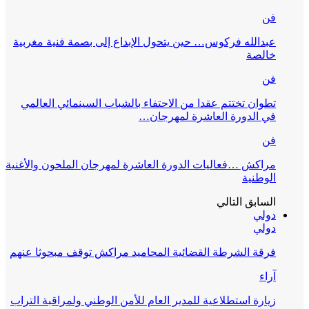
فن
عبدالله فركوس… حين يتحول الإبداع إلى بصمة فنية مغربية
خالصة
فن
تطوان تختتم عقدا من الاحتفاء بالشباب السينمائي العالمي
في الدورة العاشرة لمهرجان…
فن
مراكش …فعاليات الدورة العاشرة لمهرجان الملحون والأغنية
الوطنية
السابق
التالي
دولي
دولي
فرقة الشرطة القضائية المحاميد مراكش توقف مبحوثا عنهم
آراء
زيارة استطلاعية للمدير العام للأمن الوطني ولمراقبة التراب