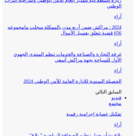
زيارة استطلاعية للمدير العام للأمن الوطني ولمراقبة التراب
الوطني
آراء
2024 : مراكش ضمن أربع مدن بالممكلة سجلت مامجموعه
656 قضية تتعلق بغسيل الأموال
آراء
غرفة التجارة والصناعة والخدمات تنظم المنتدى الجهوي
الأول للسياحة بجهة مراكش آسفي
آراء
الحصيلة السنوية للإدارة العامة للأمن الوطني 2024
السابق
التالي
فيديو
مجتمع
تفكيك عصابة إجرامية رقمية
آراء
بلاغ بشأن جدل تنظيم الصحافة الرياضية ” بلاغ”