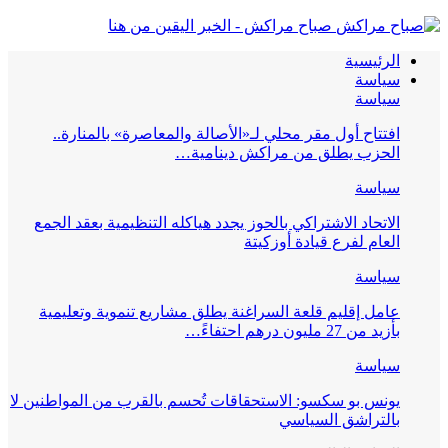
صباح مراكش - الخبر اليقين من هنا
الرئيسية
سياسة
سياسة
افتتاح أول مقر محلي لـ«الأصالة والمعاصرة» بالمنارة..
الحزب يطلق من مراكش دينامية…
سياسة
الاتحاد الاشتراكي بالحوز يجدد هياكله التنظيمية بعقد الجمع
العام لفرع قيادة أوزكيتة
سياسة
عامل إقليم قلعة السراغنة يطلق مشاريع تنموية وتعليمية
بأزيد من 27 مليون درهم احتفاءً…
سياسة
يونس بو سكسو: الاستحقاقات تُحسم بالقرب من المواطنين لا
بالتراشق السياسي