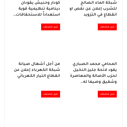
شبكة الماء الصالح
كودار وحنيش يقودان
للشرب إعلان عن نقص او
دينامية تنظيمية قوية
انقطاع في التزويد
استعداداً للاستحقاقات…
غير مصنف
غير مصنف
المحامي محمد الصباري
من أجل أشغال صيانة
يقود لائحة جليز–النخيل
شبكة الكهرباء إعلان عن
لحزب الأصالة والمعاصرة
انقطاع التيار الكهربائي
وشقيق وصيفا له…
غير مصنف
غير مصنف