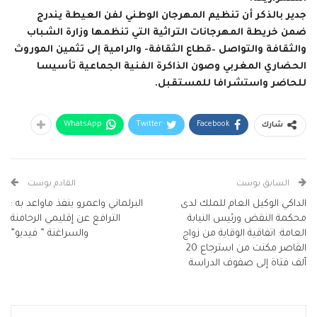
جدير بالذكر أن تنظيم المهرجان الوطني لفن العيطة يندرج
ضمن خريطة المهرجانات التراثية التي تنظمها وزارة الشباب
والثقافة والتواصل –قطاع الثقافة- والرامية إلى تثمين الموروث
الحضاري المغربي وصون الذاكرة الفنية الجماعية تأسيسا
للحاضر واستشرافا للمستقبل.
WhatsApp
Twitter
Facebook
شارك
السابق بوست
القادم بوست
الداكي الوكيل العام للملك لدى
البرلماني واعمرو ينفذ ماواعد به :
محكمة النقض ورئيس النيابة
الترافع عن إقليمي الرحامنة
العامة: اتفاقية الوقاية من زواج
والسراغنة ” فيديو”
القاصر مكنت من استرجاع 20
ألف فتاة إلى صفوف الدراسة