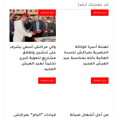
قد يعجبك ايضا
غير مصنف
غير مصنف
تهنئة أسرة الوكالة
والي مراكش-آسفي يشرف
الحضرية بمراكش للسدة
على تدشين وإطلاق
العالية بالله بمناسبة عيد
مشاريع تنموية كبرى
العرش المجيد
تخليداً لعيد العرش
المجيد
غير مصنف
غير مصنف
من أجل أشغال صيانة
قيادات “البام” بمراكش..