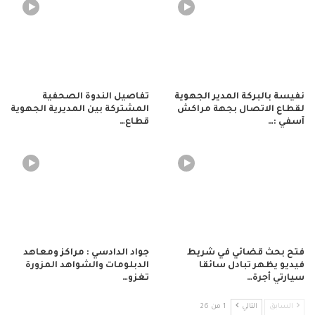
نفيسة بالبركة المدير الجهوية
تفاصيل الندوة الصحفية
لقطاع الاتصال بجهة مراكش
المشتركة بين المديرية الجهوية
آسفي :…
قطاع…
فتح بحث قضائي في شريط
جواد الدادسي : مراكز ومعاهد
فيديو يظهر تبادل سائقا
الدبلومات والشواهد المزورة
سيارتي أجرة…
تغزو…
السابق
التالي
1 من 26