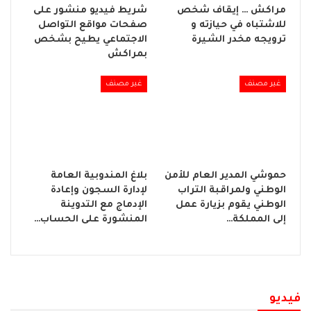
مراكش … إيقاف شخص
شريط فيديو منشور على
للاشتباه في حيازته و
صفحات مواقع التواصل
ترويجه مخدر الشيرة
الاجتماعي يطيح بشخص
بمراكش
غير مصنف
غير مصنف
حموشي المدير العام للأمن
بلاغ المندوبية العامة
الوطني ولمراقبة التراب
لإدارة السجون وإعادة
الوطني يقوم بزيارة عمل
الإدماج مع التدوينة
إلى المملكة…
المنشورة على الحساب…
فيديو