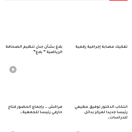
تفكيك عصابة إجرامية رقمية
بلاغ بشأن جدل تنظيم الصحافة
الرياضية ” بلاغ”
انتخاب الدكتور توفيق عطيفي
مراكش … بإجماع الحضور فتاح
رئيسا جديدا لمركز بدائل
حارفي رئيسا للجمعية…
للدراسات…