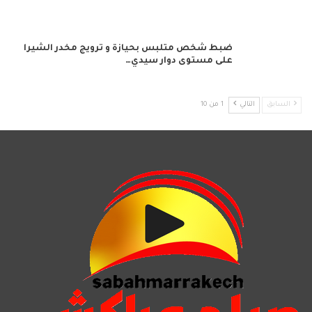
ضبط شخص متلبس بحيازة و ترويج مخدر الشيرا
على مستوى دوار سيدي…
السابق
التالي
1 من 10