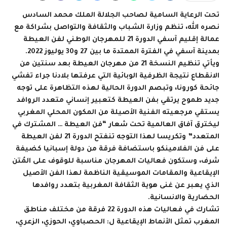
تحت الرعاية السامية لصاحب الجلالة الملك محمد السادس
نصره الله، تنظم وزارة الشباب والثقافة والتواصل بشراكة مع
عمالة إقليم آسفي الدورة 21 للمهرجان الوطني لفن العيطة
بمدينة آسفي في الفترة الممتدة ما بين 27 و30 يوليوز 2022.
ويأتي تنظيم النسخة 21 من مهرجان العيطة بعد سنتين من
الانقطاع نتيجة الظرفية الوبائية التي عرفتها بلادنا جراء تفشي
جائحة كورونا، وتبصم الدورة الحالية لهذه التظاهرة على توجه
جديد طموح يرتقي بفن العيطة كتعبير إنساني متعدد الروافد
يستقي مرجعيته الفنية الأصيلة من المكون المحلي المغربي
ليخترق آفاق العالمية تحت شعار “فن العيطة … المشترك في
المتعدد” وتكريسا لهذا التوجه تنفتح الدورة 21 لفن العيطة
على فن الفلامينكو باستضافة فرقة من دولة إسبانيا كضيفة
شرف، وستكون فعاليات المهرجان مناسبة للوقوف على المُتن
الإيقاعية والمقامات الموسيقية الناظمة لهذا الفن الأصيل
الذي يعبر عن غنى هوية الثقافة المغربية بتعدد روافدها
الحضارية والانسانية.
تشارك في فعاليات هذه الدورة 22 فرقة من مختلف مناطق
المغرب تمثل الأنماط الإيقاعية ل: الحصباوي، الحوزي، الزعري،