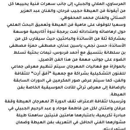
المرساوي، الملالي والجبلي، إلى جانب سهرات فنية يحييها كل
من أيقونة فن العيطة حجيب فرحان، والفنان عبد العزير
الستاتي والفنان محمد المحفوظي.
وسعيا للوقوف على ماهية فن العيطة وتعميق البحث العلمي
حول ارهاصاته وامتداداته تمت برمجة ندوة أكاديمية موسعة
بمشاركة ثلة من الأساتذة والباحثين، حيث سيقارب كل من
الأساتذة: حسن نجمي، ياسين عدنان، مصطفى حمزة مصطفى
بن سلطانة بتنسيق مع أحمد فردوس، تيمات بحثية تسلط
الضوء على جوانب مهمة من هذا الفن الأصيل.
بالموازاة مع فعاليات المهرجان سيتم تنظيم معرض جماعي
للفنون التشكيلية بشراكة مع جمعية “أفق أرت” للثقافة
والفن، كما سيتم عرض صور المكرمين في الدورات السابقة
بالإضافة إلى معرض تراثي للآلات الموسيقية الخاصة بفن
العيطة.
وترسيخا لثقافة الاعتراف تقف الدورة 21 لمهرجان العيطة وقفة
عرفان وامتنان لكل من فاطمة موجاد و عبد الرحيم الجبيلي في
مبادرة تكريمية، باعتبارهما هامتين فنيتين ساهمتا طيلة
مشوارهما الفني الحافل في التعريف بفن العيطة وضمان
استمراريته.