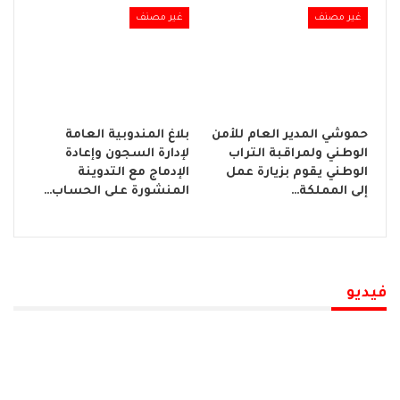
غير مصنف
غير مصنف
حموشي المدير العام للأمن
بلاغ المندوبية العامة
الوطني ولمراقبة التراب
لإدارة السجون وإعادة
الوطني يقوم بزيارة عمل
الإدماج مع التدوينة
إلى المملكة…
المنشورة على الحساب…
فيديو