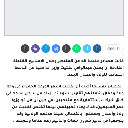
شارك
قالت مصادر عليمة انه من المنتظر وخلال الاسابيع القليلة
القادمة أن يعلن عبدالوافي لفتيت وزير الداخلية عن اللائحة
النهائية للولاة والعمال الجدد.
المصادر نفسها أكدت أن لفتيت اشهر الورقة الحمراء في وجه
ولاة وعمال شملتهم تقارير بسوء تدبير، او من سجل إسمه في
خلق شركات إستثمارية مع منتخبين، في حين أن من تجاوزوا
عمر السبعين، قد لا يعاد تعيينهم، بينما تخلص لفتيت من
ولاة وأعمال وصففوا بالكسالى طيلة مدتهم الولائية ولم
يتوفقوا في تدبير شؤون جهات واقاليم رغم غناها وتنوعها .