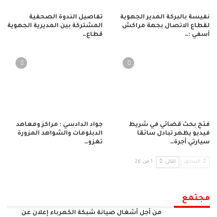
نفيسة بالبركة المدير الجهوية
تفاصيل الندوة الصحفية
لقطاع الاتصال بجهة مراكش
المشتركة بين المديرية الجهوية
آسفي :…
قطاع…
فتح بحث قضائي في شريط
جواد الدادسي : مراكز ومعاهد
فيديو يظهر تبادل سائقا
الدبلومات والشواهد المزورة
سيارتي أجرة…
تغزو…
السابق
التالي
1 من 26
مجتمع
من أجل أشغال صيانة شبكة الكهرباء إعلان عن