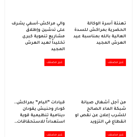
تهنئة أسرة الوكالة
والي مراكش-آسفي يشرف
الحضرية بمراكش للسدة
على تدشين وإطلاق
العالية بالله بمناسبة عيد
مشاريع تنموية كبرى
العرش المجيد
تخليداً لعيد العرش
المجيد
غير مصنف
غير مصنف
من أجل أشغال صيانة
قيادات “البام” بمراكش..
شبكة الماء الصالح
كودار وحنيش يقودان
للشرب إعلان عن نقص او
دينامية تنظيمية قوية
انقطاع في التزويد
استعداداً للاستحقاقات…
غير مصنف
غير مصنف