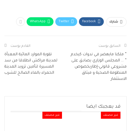
WhatsApp
Twitter
Facebook
شارك
السابق بوست
القادم بوست
” ملكنا مايهضر في ندوات كيخدم
تقوية الموارد المائية المعبأة
” … المجلس الوزاري يصادق على
لمدينة مراكش انطلاقا من سد
مشروعي قانوني-إطاربخصوص
المسيرة لتأمين تزويد المدينة
المنظومة الصحية و ميثاق
الحمراء بالماء الصالح للشرب
الاستثمار
قد يعجبك ايضا
غير مصنف
غير مصنف