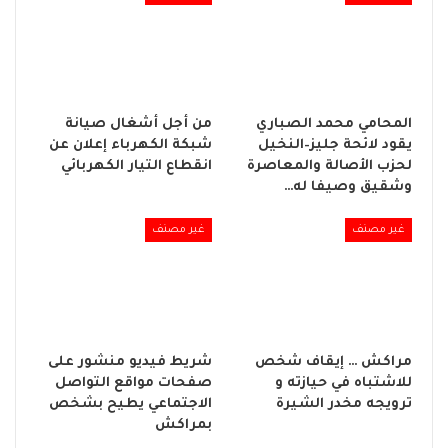
المحامي محمد الصباري
من أجل أشغال صيانة
يقود لائحة جليز–النخيل
شبكة الكهرباء إعلان عن
لحزب الأصالة والمعاصرة
انقطاع التيار الكهربائي
وشقيق وصيفا له…
غير مصنف
غير مصنف
مراكش … إيقاف شخص
شريط فيديو منشور على
للاشتباه في حيازته و
صفحات مواقع التواصل
ترويجه مخدر الشيرة
الاجتماعي يطيح بشخص
بمراكش