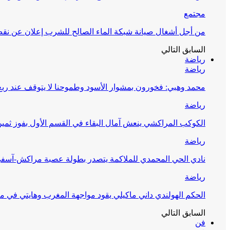
مجتمع
من أجل أشغال صيانة شبكة الماء الصالح للشرب إعلان عن نقص 
السابق
التالي
رياضة
رياضة
محمد وهبي: فخورون بمشوار الأسود وطموحنا لا يتوقف عند ربع 
رياضة
الكوكب المراكشي ينعش آمال البقاء في القسم الأول بفوز ثمين
رياضة
نادي الحي المحمدي للملاكمة يتصدر بطولة عصبة مراكش-آسف
رياضة
الحكم الهولندي داني ماكيلي يقود مواجهة المغرب وهايتي في مونديا
السابق
التالي
فن