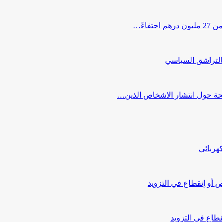
اءً…
التراشق السياسي
صحة حول انتشار الاشخاص الذين…
هربائي
أو إنقطاع في التزويد
طاع في التزويد