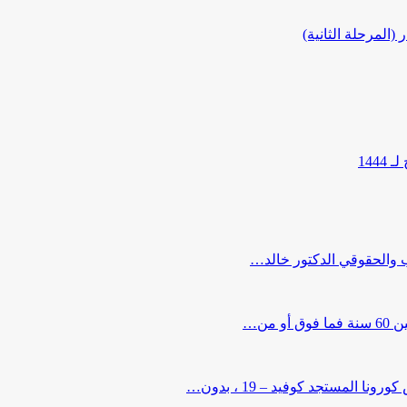
المرحلة الثانية)
144
ب والحقوقي الدكتور خالد…
من…
لمستجد كوفيد – 19 ، بدون…