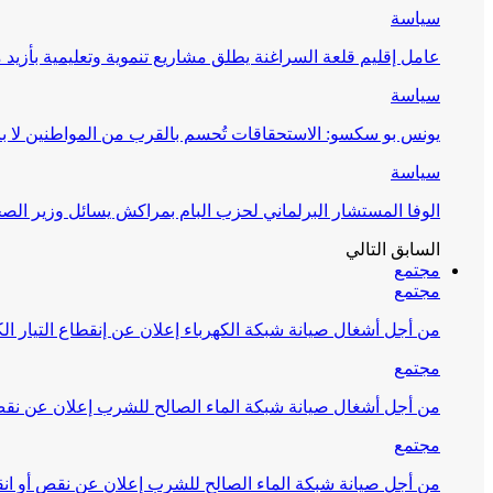
سياسة
عامل إقليم قلعة السراغنة يطلق مشاريع تنموية وتعليمية بأزيد من 27 مليون درهم احتف
سياسة
يونس بو سكسو: الاستحقاقات تُحسم بالقرب من المواطنين لا ب
سياسة
الوفا المستشار البرلماني لحزب البام بمراكش يسائل وزير ال
السابق
التالي
مجتمع
مجتمع
من أجل أشغال صيانة شبكة الكهرباء إعلان عن إنقطاع التيار الك
مجتمع
من أجل أشغال صيانة شبكة الماء الصالح للشرب إعلان عن نقص 
مجتمع
من أجل صيانة شبكة الماء الصالح للشرب إعلان عن نقص أو انق