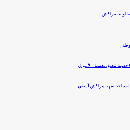
ب مقاولة بمراكش…
لوطني
 للسياحة بجهة مراكش آسفي