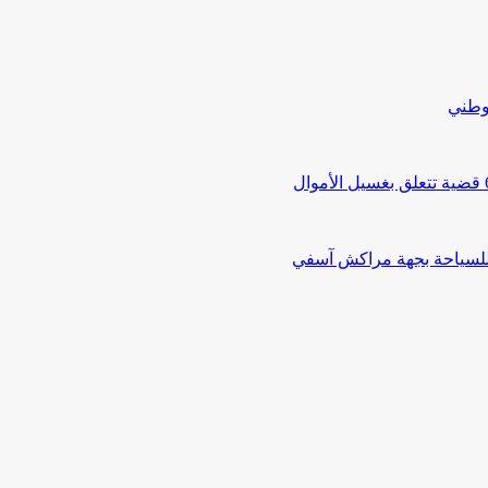
لوطني
 للسياحة بجهة مراكش آسفي