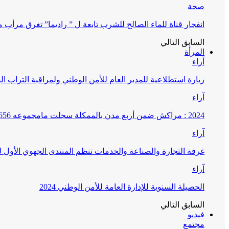
صحة
انفجار قناة للماء الصالح للشرب تابعة ل ” راديما” تغرق مرأ
السابق
التالي
المرأة
آراء
زيارة استطلاعية للمدير العام للأمن الوطني ولمراقبة التراب ا
آراء
2024 : مراكش ضمن أربع مدن بالممكلة سجلت مامجموعه 656 قضية تتعلق بغسيل الأموال
آراء
غرفة التجارة والصناعة والخدمات تنظم المنتدى الجهوي الأول
آراء
الحصيلة السنوية للإدارة العامة للأمن الوطني 2024
السابق
التالي
فيديو
مجتمع