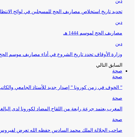
دين
تحديد تاريخ استخلاص مصاريف الحج للمسجلين في لوائح الانتظار (
دين
مصاريف الحج لموسم 1444 هـ
دين
وزارة الأوقاف تحدد تاريخ الشروع في أداء مصاريف موسم الحج لـ 4
السابق
التالي
صحة
صحة
” الخوف في زمن كورونا ” إصدار جديد للأستاذ الجامعي والكات
صحة
المغرب يعتمد جرعة رابعة من اللقاح المضاد لكورونا لدى البالغين 60 سنة فما فوق أو 
صحة
صاحب الجلالة الملك محمد السادس حفظه الله تعرض لفيروس كورونا ا