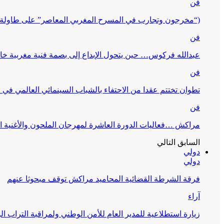
فن
(“مخرجون وتجارب في المسرح المغربي المعاصر” على طاولة 
فن
عبدالله فركوس… حين يتحول الإبداع إلى بصمة فنية مغربية خا
فن
تطوان تختتم عقدا من الاحتفاء بالشباب السينمائي العالمي في
فن
مراكش …فعاليات الدورة العاشرة لمهرجان الملحون والأغنية ا
السابق
التالي
دولي
دولي
فرقة الشرطة القضائية المحاميد مراكش توقف مبحوثا عنهم
آراء
زيارة استطلاعية للمدير العام للأمن الوطني ولمراقبة التراب ا