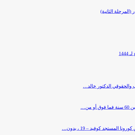
المرحلة الثانية)
144
ب والحقوقي الدكتور خالد…
من…
لمستجد كوفيد – 19 ، بدون…