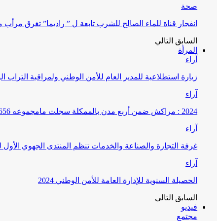
صحة
انفجار قناة للماء الصالح للشرب تابعة ل ” راديما” تغرق مرأ
السابق
التالي
المرأة
آراء
زيارة استطلاعية للمدير العام للأمن الوطني ولمراقبة التراب ا
آراء
2024 : مراكش ضمن أربع مدن بالممكلة سجلت مامجموعه 656 قضية تتعلق بغسيل الأموال
آراء
غرفة التجارة والصناعة والخدمات تنظم المنتدى الجهوي الأول
آراء
الحصيلة السنوية للإدارة العامة للأمن الوطني 2024
السابق
التالي
فيديو
مجتمع