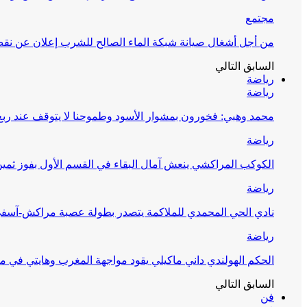
مجتمع
من أجل أشغال صيانة شبكة الماء الصالح للشرب إعلان عن نقص 
السابق
التالي
رياضة
رياضة
محمد وهبي: فخورون بمشوار الأسود وطموحنا لا يتوقف عند ربع 
رياضة
الكوكب المراكشي ينعش آمال البقاء في القسم الأول بفوز ثمين
رياضة
نادي الحي المحمدي للملاكمة يتصدر بطولة عصبة مراكش-آسف
رياضة
الحكم الهولندي داني ماكيلي يقود مواجهة المغرب وهايتي في مونديا
السابق
التالي
فن