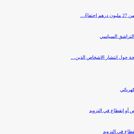
اءً…
التراشق السياسي
صحة حول انتشار الاشخاص الذين…
هربائي
أو إنقطاع في التزويد
طاع في التزويد