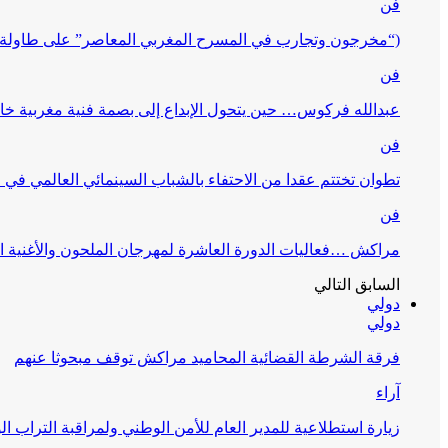
فن
(“مخرجون وتجارب في المسرح المغربي المعاصر” على طاولة 
فن
عبدالله فركوس… حين يتحول الإبداع إلى بصمة فنية مغربية خا
فن
تطوان تختتم عقدا من الاحتفاء بالشباب السينمائي العالمي في
فن
مراكش …فعاليات الدورة العاشرة لمهرجان الملحون والأغنية ا
السابق
التالي
دولي
دولي
فرقة الشرطة القضائية المحاميد مراكش توقف مبحوثا عنهم
آراء
زيارة استطلاعية للمدير العام للأمن الوطني ولمراقبة التراب ا