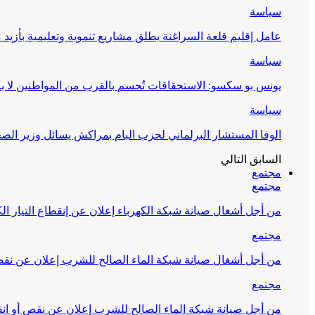
سياسة
عامل إقليم قلعة السراغنة يطلق مشاريع تنموية وتعليمية بأزيد من 27 مليون درهم احتف
سياسة
يونس بو سكسو: الاستحقاقات تُحسم بالقرب من المواطنين لا ب
سياسة
الوفا المستشار البرلماني لحزب البام بمراكش يسائل وزير ال
السابق
التالي
مجتمع
مجتمع
من أجل أشغال صيانة شبكة الكهرباء إعلان عن إنقطاع التيار الك
مجتمع
من أجل أشغال صيانة شبكة الماء الصالح للشرب إعلان عن نقص 
مجتمع
من أجل صيانة شبكة الماء الصالح للشرب إعلان عن نقص أو انق