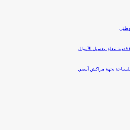
لوطني
 للسياحة بجهة مراكش آسفي