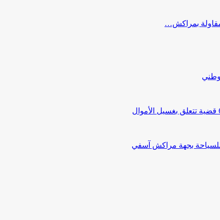
ب مقاولة بمراكش…
لوطني
 للسياحة بجهة مراكش آسفي