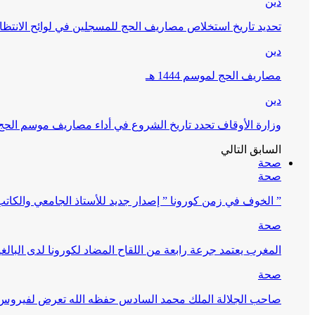
دين
تحديد تاريخ استخلاص مصاريف الحج للمسجلين في لوائح الانتظار (
دين
مصاريف الحج لموسم 1444 هـ
دين
وزارة الأوقاف تحدد تاريخ الشروع في أداء مصاريف موسم الحج لـ 4
السابق
التالي
صحة
صحة
” الخوف في زمن كورونا ” إصدار جديد للأستاذ الجامعي والكات
صحة
المغرب يعتمد جرعة رابعة من اللقاح المضاد لكورونا لدى البالغين 60 سنة فما فوق أو 
صحة
صاحب الجلالة الملك محمد السادس حفظه الله تعرض لفيروس كورونا ا