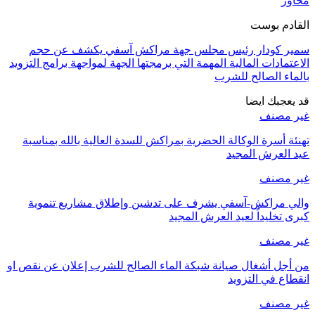
محاور
القادم بوست
سمير كودار رئيس مجلس جهة مراكش آسفي يكشف عن حجم
الاعتمادات المالية المهمة التي برمجتها الجهة لمواجهة برامج التزويد
بالماء الصالح للشرب
قد يعجبك ايضا
غير مصنف
تهنئة أسرة الوكالة الحضرية بمراكش للسدة العالية بالله بمناسبة
عيد العرش المجيد
غير مصنف
والي مراكش-آسفي يشرف على تدشين وإطلاق مشاريع تنموية
كبرى تخليداً لعيد العرش المجيد
غير مصنف
من أجل أشغال صيانة شبكة الماء الصالح للشرب إعلان عن نقص او
انقطاع في التزويد
غير مصنف