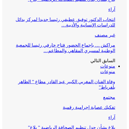
آراء
انتخاب الدكتور توفيق عطيفي رئيسا جديدا لمركز بدائل
للدراسات الإنسانية والأدبية…
غير مصنف
مراكش … بإجماع الحضور فتاح حارفي رئيسا للجمعية
الوطنية لمسيري المقاهي والمطاعم…
السابق
التالي
منوعات
منوعات
وفاة الفنان المغربي الكبير عبد القادر مطاع ” الطاهر
بلفرياط”
مجتمع
تفكيك عصابة إجرامية رقمية
آراء
بلاغ بشأن جدل تنظيم الصحافة الرياضية ” بلاغ”