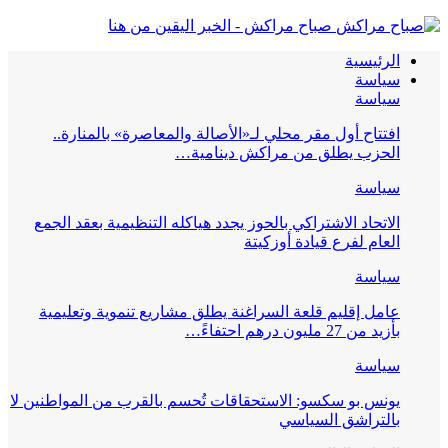
صباح مراكش - الخبر اليقين من هنا
الرئيسية
سياسة
سياسة
افتتاح أول مقر محلي لـ«الأصالة والمعاصرة» بالمنارة..
الحزب يطلق من مراكش دينامية…
سياسة
الاتحاد الاشتراكي بالحوز يجدد هياكله التنظيمية بعقد الجمع
العام لفرع قيادة أوزكيتة
سياسة
عامل إقليم قلعة السراغنة يطلق مشاريع تنموية وتعليمية
بأزيد من 27 مليون درهم احتفاءً…
سياسة
يونس بو سكسو: الاستحقاقات تُحسم بالقرب من المواطنين لا
بالتراشق السياسي