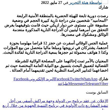
بواسطة
هيئة التحرير
في
27 مايو, 2022
شارك
رصدت دورية تابعة للهيئة الحضرية بالمنطقة الأمنية الرابعة
“المحاميد” شخصين متن دراجة نارية كبيرة الحجم في وضعية
مشبوهة على مستوى حي دوار ازيكي حيث قامت بتوقيفهما بغرض
التحقق من أمرهما ليتبين أن الدراجة النارية المذكورة منعدمة
الوثائق ومشكوك في مصدرها.
عملية الجس الوقائي أسفرت عن حجز 12 قراصا مهلوسا بحوزة
أحدهما، يشتركان في ترويجها ومبلغا ماليا متحصل من بيع المؤثرات
وكذا 3 هواتف محمولة تم حجزها بمعية الدراجة النارية لفائدة البحث.
المعنيان بالأمر تمت إحالتهما على المصلحة الولائية للشرطة
القضائية لتعميق البحث بتنسيق مع النيابة العامة المختصة حيث تم
اخضاعهما لتدابير الحراسة النظرية لحين تقديمهما أمام العدالة .
شارك
WhatsApp
Twitter
Facebook
البريد الإلكتروني
Facebook
Viber
Telegram
Messenger
طباعة
السابق بوست
الإعلان عن عقد برنامج بين الدولة وجهة مراكش-آسفي من أجل
تنفيذ المشاريع ذات الأولوية في برنامج التنمية الجهوية من خلال أربع