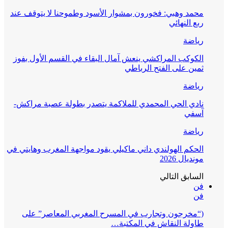
محمد وهبي: فخورون بمشوار الأسود وطموحنا لا يتوقف عند
ربع النهائي
رياضة
الكوكب المراكشي ينعش آمال البقاء في القسم الأول بفوز
ثمين على الفتح الرباطي
رياضة
نادي الحي المحمدي للملاكمة يتصدر بطولة عصبة مراكش-
آسفي
رياضة
الحكم الهولندي داني ماكيلي يقود مواجهة المغرب وهايتي في
مونديال 2026
السابق
التالي
فن
فن
(“مخرجون وتجارب في المسرح المغربي المعاصر” على
طاولة النقاش في المكتبة…