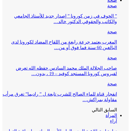
صحة
صحة
” الخوف في زمن كورونا ” إصدار جديد للأستاذ الجامعي
والكاتب والحقوقي الدكتور خالد…
صحة
المغرب يعتمد جرعة رابعة من اللقاح المضاد لكورونا لدى
البالغين 60 سنة فما فوق أو من…
صحة
صاحب الجلالة الملك محمد السادس حفظه الله تعرض
لفيروس كورونا المستجد كوفيد – 19 ، بدون…
صحة
انفجار قناة للماء الصالح للشرب تابعة ل ” راديما” تغرق مرأب
مقاولة بمراكش…
السابق
التالي
المرأة
آراء