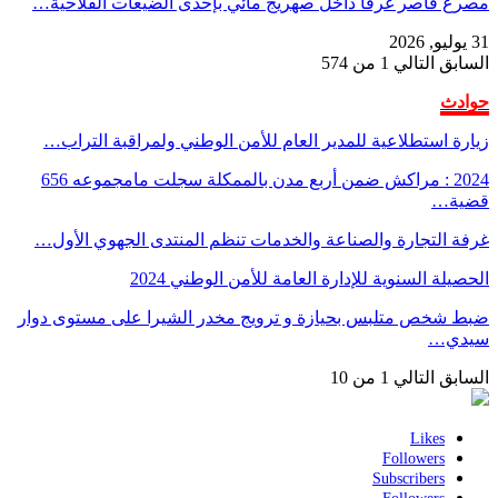
مصرع قاصر غرقًا داخل صهريج مائي بإحدى الضيعات الفلاحية…
31 يوليو, 2026
السابق
التالي
1 من 574
حوادث
زيارة استطلاعية للمدير العام للأمن الوطني ولمراقبة التراب…
2024 : مراكش ضمن أربع مدن بالممكلة سجلت مامجموعه 656
قضية…
غرفة التجارة والصناعة والخدمات تنظم المنتدى الجهوي الأول…
الحصيلة السنوية للإدارة العامة للأمن الوطني 2024
ضبط شخص متلبس بحيازة و ترويج مخدر الشيرا على مستوى دوار
سيدي…
السابق
التالي
1 من 10
Likes
Followers
Subscribers