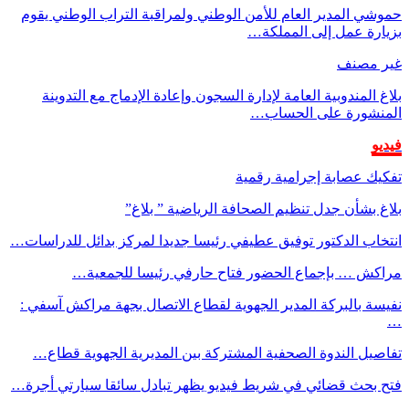
حموشي المدير العام للأمن الوطني ولمراقبة التراب الوطني يقوم
بزيارة عمل إلى المملكة…
غير مصنف
بلاغ المندوبية العامة لإدارة السجون وإعادة الإدماج مع التدوينة
المنشورة على الحساب…
فيديو
تفكيك عصابة إجرامية رقمية
بلاغ بشأن جدل تنظيم الصحافة الرياضية ” بلاغ”
انتخاب الدكتور توفيق عطيفي رئيسا جديدا لمركز بدائل للدراسات…
مراكش … بإجماع الحضور فتاح حارفي رئيسا للجمعية…
نفيسة بالبركة المدير الجهوية لقطاع الاتصال بجهة مراكش آسفي :
…
تفاصيل الندوة الصحفية المشتركة بين المديرية الجهوية قطاع…
فتح بحث قضائي في شريط فيديو يظهر تبادل سائقا سيارتي أجرة…