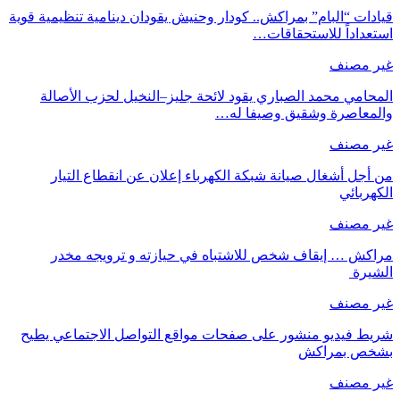
قيادات “البام” بمراكش.. كودار وحنيش يقودان دينامية تنظيمية قوية
استعداداً للاستحقاقات…
غير مصنف
المحامي محمد الصباري يقود لائحة جليز–النخيل لحزب الأصالة
والمعاصرة وشقيق وصيفا له…
غير مصنف
من أجل أشغال صيانة شبكة الكهرباء إعلان عن انقطاع التيار
الكهربائي
غير مصنف
مراكش … إيقاف شخص للاشتباه في حيازته و ترويجه مخدر
الشيرة
غير مصنف
شريط فيديو منشور على صفحات مواقع التواصل الاجتماعي يطيح
بشخص بمراكش
غير مصنف