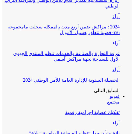
زيارة استطلاعية للمدير العام للأمن الوطني ولمراقبة التراب
الوطني
آراء
2024 : مراكش ضمن أربع مدن بالممكلة سجلت مامجموعه
656 قضية تتعلق بغسيل الأموال
آراء
غرفة التجارة والصناعة والخدمات تنظم المنتدى الجهوي
الأول للسياحة بجهة مراكش آسفي
آراء
الحصيلة السنوية للإدارة العامة للأمن الوطني 2024
السابق
التالي
فيديو
مجتمع
تفكيك عصابة إجرامية رقمية
آراء
بلاغ بشأن جدل تنظيم الصحافة الرياضية ” بلاغ”