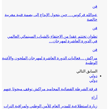
فن
عبدالله فركوس… حين يتحول الإبداع إلى بصمة فنية مغربية
خالصة
فن
تطوان تختتم عقدا من الاحتفاء بالشباب السينمائي العالمي
في الدورة العاشرة لمهرجان…
فن
مراكش …فعاليات الدورة العاشرة لمهرجان الملحون والأغنية
الوطنية
السابق
التالي
دولي
دولي
فرقة الشرطة القضائية المحاميد مراكش توقف مبحوثا عنهم
آراء
زيارة استطلاعية للمدير العام للأمن الوطني ولمراقبة التراب