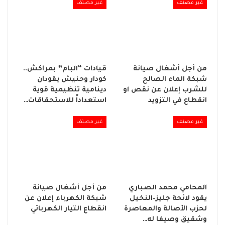
غير مصنف
غير مصنف
من أجل أشغال صيانة
قيادات “البام” بمراكش..
شبكة الماء الصالح
كودار وحنيش يقودان
للشرب إعلان عن نقص او
دينامية تنظيمية قوية
انقطاع في التزويد
استعداداً للاستحقاقات…
غير مصنف
غير مصنف
المحامي محمد الصباري
من أجل أشغال صيانة
يقود لائحة جليز–النخيل
شبكة الكهرباء إعلان عن
لحزب الأصالة والمعاصرة
انقطاع التيار الكهربائي
وشقيق وصيفا له…