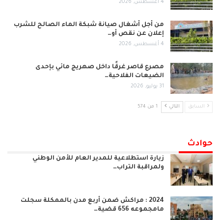
4 أغسطس, 2026
من أجل أشغال صيانة شبكة الماء الصالح للشرب
إعلان عن نقص أو…
4 أغسطس, 2026
مصرع قاصر غرقًا داخل صهريج مائي بإحدى
الضيعات الفلاحية…
31 يوليو, 2026
السابق
التالي
1 من 574
حوادث
زيارة استطلاعية للمدير العام للأمن الوطني
ولمراقبة التراب…
2024 : مراكش ضمن أربع مدن بالممكلة سجلت
مامجموعه 656 قضية…