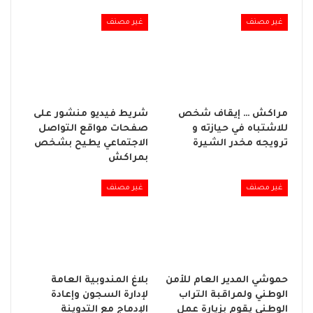
غير مصنف
غير مصنف
مراكش … إيقاف شخص
شريط فيديو منشور على
للاشتباه في حيازته و
صفحات مواقع التواصل
ترويجه مخدر الشيرة
الاجتماعي يطيح بشخص
بمراكش
غير مصنف
غير مصنف
حموشي المدير العام للأمن
بلاغ المندوبية العامة
الوطني ولمراقبة التراب
لإدارة السجون وإعادة
الوطني يقوم بزيارة عمل
الإدماج مع التدوينة