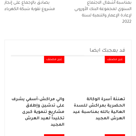
بمناسبة أشغال الاجتماع
يصادق بالإجماع على إنجاز
السنوي لمجموعة البنك الأوروبي
مشروع تقوية شبكة الكهرباء
لإعادة الإعمار والتنمية لسنة
2022
قد يعجبك ايضا
غير مصنف
غير مصنف
تهنئة أسرة الوكالة
والي مراكش-آسفي يشرف
الحضرية بمراكش للسدة
على تدشين وإطلاق
العالية بالله بمناسبة عيد
مشاريع تنموية كبرى
العرش المجيد
تخليداً لعيد العرش
المجيد