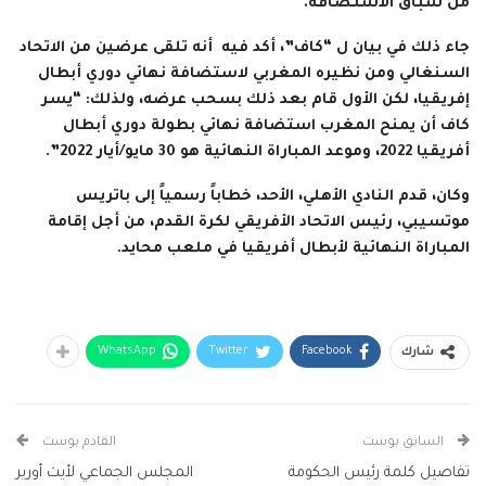
من سباق الاستضافة.
جاء ذلك في بيان ل “كاف”، أكد فيه أنه تلقى عرضين من الاتحاد
السنغالي ومن نظيره المغربي لاستضافة نهائي دوري أبطال
إفريقيا، لكن الأول قام بعد ذلك بسحب عرضه، ولذلك: “يسر
كاف أن يمنح المغرب استضافة نهائي بطولة دوري أبطال
أفريقيا 2022، وموعد المباراة النهائية هو 30 مايو/أيار 2022”.
وكان، قدم النادي الأهلي، الأحد، خطاباً رسمياً إلى باتريس
موتسيبي، رئيس الاتحاد الأفريقي لكرة القدم، من أجل إقامة
المباراة النهائية لأبطال أفريقيا في ملعب محايد.
WhatsApp
Twitter
Facebook
شارك
السابق بوست
القادم بوست
تفاصيل كلمة رئيس الحكومة
المجلس الجماعي لأيت أورير