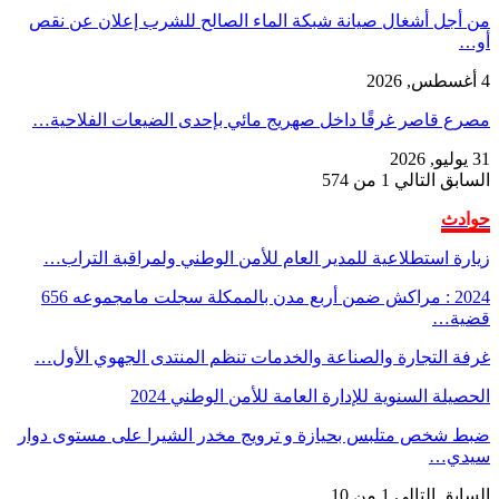
من أجل أشغال صيانة شبكة الماء الصالح للشرب إعلان عن نقص
أو…
4 أغسطس, 2026
مصرع قاصر غرقًا داخل صهريج مائي بإحدى الضيعات الفلاحية…
31 يوليو, 2026
السابق
التالي
1 من 574
حوادث
زيارة استطلاعية للمدير العام للأمن الوطني ولمراقبة التراب…
2024 : مراكش ضمن أربع مدن بالممكلة سجلت مامجموعه 656
قضية…
غرفة التجارة والصناعة والخدمات تنظم المنتدى الجهوي الأول…
الحصيلة السنوية للإدارة العامة للأمن الوطني 2024
ضبط شخص متلبس بحيازة و ترويج مخدر الشيرا على مستوى دوار
سيدي…
السابق
التالي
1 من 10