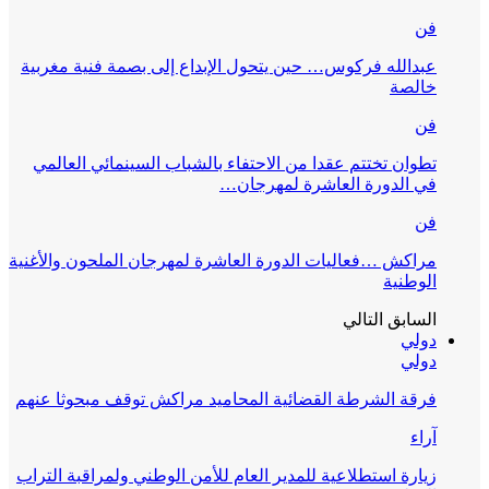
فن
عبدالله فركوس… حين يتحول الإبداع إلى بصمة فنية مغربية
خالصة
فن
تطوان تختتم عقدا من الاحتفاء بالشباب السينمائي العالمي
في الدورة العاشرة لمهرجان…
فن
مراكش …فعاليات الدورة العاشرة لمهرجان الملحون والأغنية
الوطنية
السابق
التالي
دولي
دولي
فرقة الشرطة القضائية المحاميد مراكش توقف مبحوثا عنهم
آراء
زيارة استطلاعية للمدير العام للأمن الوطني ولمراقبة التراب