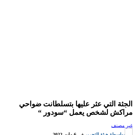
الجثة التي عثر عليها بتسلطانت ضواحي
مراكش لشخص يعمل “سودور “
غير مصنف
بواسطة
هيئة التحرير
في
6 مايو, 2022