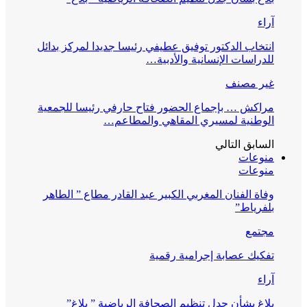
آراء
انتخاب الدكتور توفيق عطيفي رئيسا جديدا لمركز بدائل
للدراسات الإنسانية والأدبية…
غير مصنف
مراكش … بإجماع الحضور فتاح حارفي رئيسا للجمعية
الوطنية لمسيري المقاهي والمطاعم…
السابق
التالي
منوعات
منوعات
وفاة الفنان المغربي الكبير عبد القادر مطاع ” الطاهر
بلفرياط”
مجتمع
تفكيك عصابة إجرامية رقمية
آراء
بلاغ بشأن جدل تنظيم الصحافة الرياضية ” بلاغ”