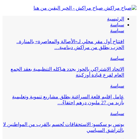
صباح مراكش - الخبر اليقين من هنا
الرئيسية
سياسة
سياسة
افتتاح أول مقر محلي لـ«الأصالة والمعاصرة» بالمنارة..
الحزب يطلق من مراكش دينامية…
سياسة
الاتحاد الاشتراكي بالحوز يجدد هياكله التنظيمية بعقد الجمع
العام لفرع قيادة أوزكيتة
سياسة
عامل إقليم قلعة السراغنة يطلق مشاريع تنموية وتعليمية
بأزيد من 27 مليون درهم احتفاءً…
سياسة
يونس بو سكسو: الاستحقاقات تُحسم بالقرب من المواطنين لا
بالتراشق السياسي