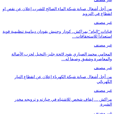
من أجل أشغال صيانة شبكة الماء الصالح للشرب إعلان عن نقص او
انقطاع في التزويد
غير مصنف
قيادات “البام” بمراكش.. كودار وحنيش يقودان دينامية تنظيمية قوية
استعداداً للاستحقاقات…
غير مصنف
المحامي محمد الصباري يقود لائحة جليز–النخيل لحزب الأصالة
والمعاصرة وشقيق وصيفا له…
غير مصنف
من أجل أشغال صيانة شبكة الكهرباء إعلان عن انقطاع التيار
الكهربائي
غير مصنف
مراكش … إيقاف شخص للاشتباه في حيازته و ترويجه مخدر
الشيرة
غير مصنف