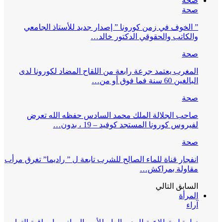
صحة
صحة
” الخوف في زمن كورونا ” إصدار جديد للأستاذ الجامعي
والكاتب والحقوقي الدكتور خالد…
صحة
المغرب يعتمد جرعة رابعة من اللقاح المضاد لكورونا لدى
البالغين 60 سنة فما فوق أو من…
صحة
صاحب الجلالة الملك محمد السادس حفظه الله تعرض
لفيروس كورونا المستجد كوفيد – 19 ، بدون…
صحة
انفجار قناة للماء الصالح للشرب تابعة ل ” راديما” تغرق مرأب
مقاولة بمراكش…
السابق
التالي
المرأة
آراء