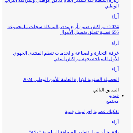
زيارة استطلاعية للمدير العام للأمن الوطني ولمراقبة التراب
الوطني
آراء
2024 : مراكش ضمن أربع مدن بالممكلة سجلت مامجموعه
656 قضية تتعلق بغسيل الأموال
آراء
غرفة التجارة والصناعة والخدمات تنظم المنتدى الجهوي
الأول للسياحة بجهة مراكش آسفي
آراء
الحصيلة السنوية للإدارة العامة للأمن الوطني 2024
السابق
التالي
فيديو
مجتمع
تفكيك عصابة إجرامية رقمية
آراء
بلاغ بشأن جدل تنظيم الصحافة الرياضية ” بلاغ”