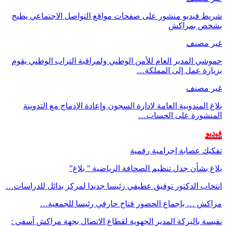
شريط فيديو منشور على صفحات مواقع التواصل الاجتماعي يطيح
بشخص بمراكش
غير مصنف
حموشي المدير العام للأمن الوطني ولمراقبة التراب الوطني يقوم
بزيارة عمل إلى المملكة…
غير مصنف
بلاغ المندوبية العامة لإدارة السجون وإعادة الإدماج مع التدوينة
المنشورة على الحساب…
فيديو
تفكيك عصابة إجرامية رقمية
بلاغ بشأن جدل تنظيم الصحافة الرياضية ” بلاغ”
انتخاب الدكتور توفيق عطيفي رئيسا جديدا لمركز بدائل للدراسات…
مراكش … بإجماع الحضور فتاح حارفي رئيسا للجمعية…
نفيسة بالبركة المدير الجهوية لقطاع الاتصال بجهة مراكش آسفي :