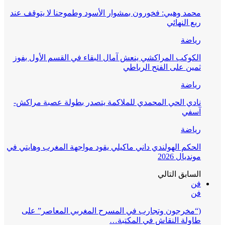
محمد وهبي: فخورون بمشوار الأسود وطموحنا لا يتوقف عند
ربع النهائي
رياضة
الكوكب المراكشي ينعش آمال البقاء في القسم الأول بفوز
ثمين على الفتح الرباطي
رياضة
نادي الحي المحمدي للملاكمة يتصدر بطولة عصبة مراكش-
آسفي
رياضة
الحكم الهولندي داني ماكيلي يقود مواجهة المغرب وهايتي في
مونديال 2026
السابق
التالي
فن
فن
(“مخرجون وتجارب في المسرح المغربي المعاصر” على
طاولة النقاش في المكتبة…