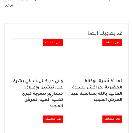
ماحيا
قد يعجبك ايضا
غير مصنف
غير مصنف
تهنئة أسرة الوكالة
والي مراكش-آسفي يشرف
الحضرية بمراكش للسدة
على تدشين وإطلاق
العالية بالله بمناسبة عيد
مشاريع تنموية كبرى
العرش المجيد
تخليداً لعيد العرش
المجيد
غير مصنف
غير مصنف