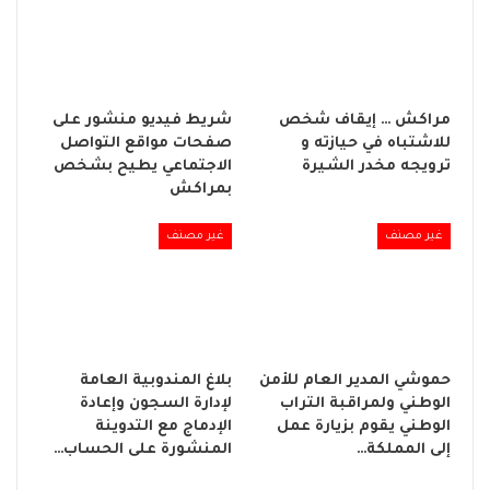
مراكش … إيقاف شخص
شريط فيديو منشور على
للاشتباه في حيازته و
صفحات مواقع التواصل
ترويجه مخدر الشيرة
الاجتماعي يطيح بشخص
بمراكش
غير مصنف
غير مصنف
حموشي المدير العام للأمن
بلاغ المندوبية العامة
الوطني ولمراقبة التراب
لإدارة السجون وإعادة
الوطني يقوم بزيارة عمل
الإدماج مع التدوينة
إلى المملكة…
المنشورة على الحساب…