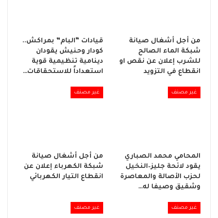
من أجل أشغال صيانة
قيادات “البام” بمراكش..
شبكة الماء الصالح
كودار وحنيش يقودان
للشرب إعلان عن نقص او
دينامية تنظيمية قوية
انقطاع في التزويد
استعداداً للاستحقاقات…
غير مصنف
غير مصنف
المحامي محمد الصباري
من أجل أشغال صيانة
يقود لائحة جليز–النخيل
شبكة الكهرباء إعلان عن
لحزب الأصالة والمعاصرة
انقطاع التيار الكهربائي
وشقيق وصيفا له…
غير مصنف
غير مصنف