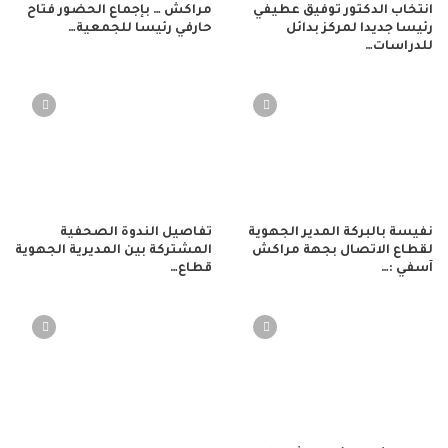
انتخاب الدكتور توفيق عطيفي
مراكش … بإجماع الحضور فتاح
رئيسا جديدا لمركز بدائل
حارفي رئيسا للجمعية…
للدراسات…
نفيسة بالبركة المدير الجهوية
تفاصيل الندوة الصحفية
لقطاع الاتصال بجهة مراكش
المشتركة بين المديرية الجهوية
آسفي :…
قطاع…