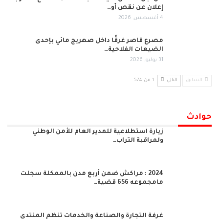
إعلان عن نقص أو…
4 أغسطس, 2026
مصرع قاصر غرقًا داخل صهريج مائي بإحدى
الضيعات الفلاحية…
31 يوليو, 2026
السابق
التالي
1 من 574
حوادث
زيارة استطلاعية للمدير العام للأمن الوطني
ولمراقبة التراب…
2024 : مراكش ضمن أربع مدن بالممكلة سجلت
مامجموعه 656 قضية…
غرفة التجارة والصناعة والخدمات تنظم المنتدى