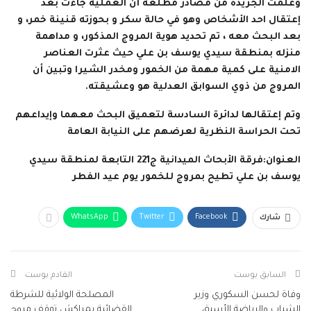
وعلمت الجريدة من مصادر مطلعة أن العملية جاءت بعد
إعتقال احد الأشخاص وهو في حالة سكر و بحوزته قنينة خمر، و
بعد البحث معه ، تم تحديد هوية المروج المذكور، و مداهمة
منزله بمنطقة سيدي يوسف بن علي حيث عثرت العناصر
الامنية على كمية مهمة من الخمور ومخدر الشيرا وتبين أن
المروج من ذوي السوابق العدلية هو وعشيقته.
وتم إعتقالها لدائرة السادسة لتعميق البحث معهما وإيداعهم
تحت الحراسة النظرية لعرضهم على النيابة العامة
العنوان:فرقة الأبحاث الميدانية ج221 التابعة لمنطقة سيدي
يوسف بن علي تطيح بمروج للخمور يوم عيد الفطر
WhatsApp
Twitter
Facebook
شارك
السابق بوست
القادم بوست
وفاة لحسن السكوري وزير
المصلحة الولائية للشرطة
الشباب والرياضة الأسبق
القضائية بمراكش توقف مروج