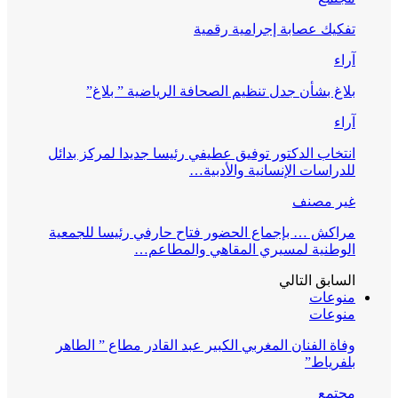
تفكيك عصابة إجرامية رقمية
آراء
بلاغ بشأن جدل تنظيم الصحافة الرياضية ” بلاغ”
آراء
انتخاب الدكتور توفيق عطيفي رئيسا جديدا لمركز بدائل
للدراسات الإنسانية والأدبية…
غير مصنف
مراكش … بإجماع الحضور فتاح حارفي رئيسا للجمعية
الوطنية لمسيري المقاهي والمطاعم…
السابق
التالي
منوعات
منوعات
وفاة الفنان المغربي الكبير عبد القادر مطاع ” الطاهر
بلفرياط”
مجتمع