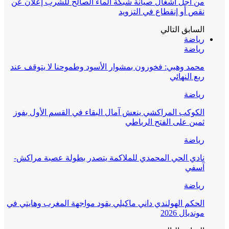
من أجل أشغال صيانة شبكة الماء الصالح للشرب إعلان عن
نقص أو إنقطاع في التزويد
السابق
التالي
رياضة
رياضة
محمد وهبي: فخورون بمشوار الأسود وطموحنا لا يتوقف عند
ربع النهائي
رياضة
الكوكب المراكشي ينعش آمال البقاء في القسم الأول بفوز
ثمين على الفتح الرباطي
رياضة
نادي الحي المحمدي للملاكمة يتصدر بطولة عصبة مراكش-
آسفي
رياضة
الحكم الهولندي داني ماكيلي يقود مواجهة المغرب وهايتي في
مونديال 2026