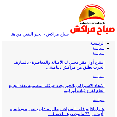
صباح مراكش - الخبر اليقين من هنا
الرئيسية
سياسة
سياسة
افتتاح أول مقر محلي لـ«الأصالة والمعاصرة» بالمنارة..
الحزب يطلق من مراكش دينامية…
سياسة
الاتحاد الاشتراكي بالحوز يجدد هياكله التنظيمية بعقد الجمع
العام لفرع قيادة أوزكيتة
سياسة
عامل إقليم قلعة السراغنة يطلق مشاريع تنموية وتعليمية
بأزيد من 27 مليون درهم احتفاءً…