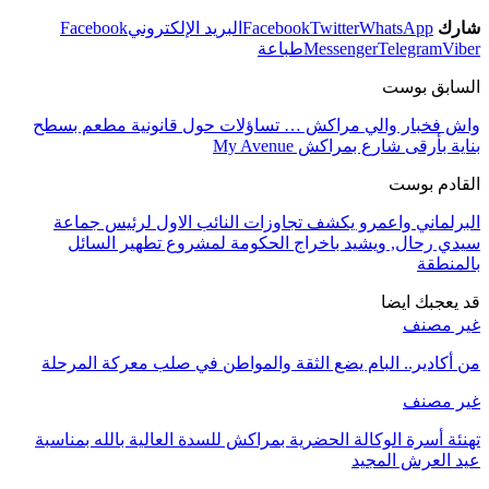
شارك
WhatsApp
Twitter
Facebook
البريد الإلكتروني
Facebook
Viber
Telegram
Messenger
طباعة
السابق بوست
واش فخبار والي مراكش … تساؤلات حول قانونية مطعم بسطح
بناية بأرقى شارع بمراكش My Avenue
القادم بوست
البرلماني واعمرو يكشف تجاوزات النائب الاول لرئيس جماعة
سيدي رحال, ويشيد باخراج الحكومة لمشروع تطهير السائل
بالمنطقة
قد يعجبك ايضا
غير مصنف
من أكادير.. البام يضع الثقة والمواطن في صلب معركة المرحلة
غير مصنف
تهنئة أسرة الوكالة الحضرية بمراكش للسدة العالية بالله بمناسبة
عيد العرش المجيد