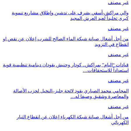
غير مصنف
والي مراكش-آسفي يشرف على تدشين وإطلاق مشاريع تنموية
كبرى تخليداً لعيد العرش المجيد
غير مصنف
من أجل أشغال صيانة شبكة الماء الصالح للشرب إعلان عن نقص او
انقطاع في التزويد
غير مصنف
قيادات “البام” بمراكش.. كودار وحنيش يقودان دينامية تنظيمية قوية
استعداداً للاستحقاقات…
غير مصنف
المحامي محمد الصباري يقود لائحة جليز–النخيل لحزب الأصالة
والمعاصرة وشقيق وصيفا له…
غير مصنف
من أجل أشغال صيانة شبكة الكهرباء إعلان عن انقطاع التيار
الكهربائي