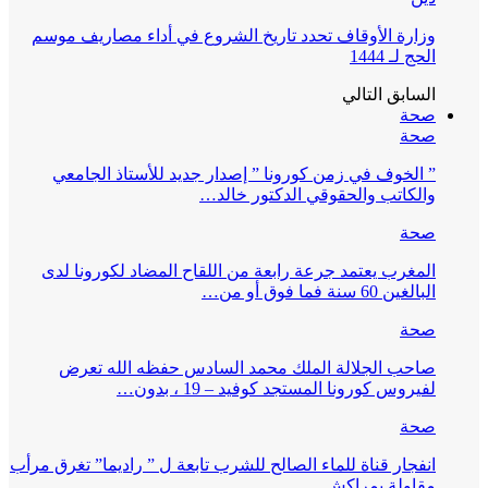
وزارة الأوقاف تحدد تاريخ الشروع في أداء مصاريف موسم
الحج لـ 1444
السابق
التالي
صحة
صحة
” الخوف في زمن كورونا ” إصدار جديد للأستاذ الجامعي
والكاتب والحقوقي الدكتور خالد…
صحة
المغرب يعتمد جرعة رابعة من اللقاح المضاد لكورونا لدى
البالغين 60 سنة فما فوق أو من…
صحة
صاحب الجلالة الملك محمد السادس حفظه الله تعرض
لفيروس كورونا المستجد كوفيد – 19 ، بدون…
صحة
انفجار قناة للماء الصالح للشرب تابعة ل ” راديما” تغرق مرأب
مقاولة بمراكش…