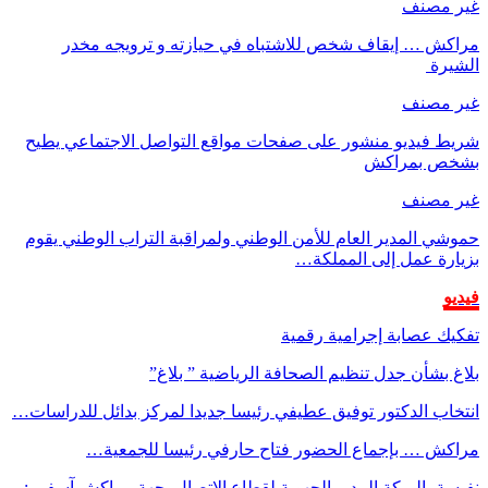
غير مصنف
مراكش … إيقاف شخص للاشتباه في حيازته و ترويجه مخدر
الشيرة
غير مصنف
شريط فيديو منشور على صفحات مواقع التواصل الاجتماعي يطيح
بشخص بمراكش
غير مصنف
حموشي المدير العام للأمن الوطني ولمراقبة التراب الوطني يقوم
بزيارة عمل إلى المملكة…
فيديو
تفكيك عصابة إجرامية رقمية
بلاغ بشأن جدل تنظيم الصحافة الرياضية ” بلاغ”
انتخاب الدكتور توفيق عطيفي رئيسا جديدا لمركز بدائل للدراسات…
مراكش … بإجماع الحضور فتاح حارفي رئيسا للجمعية…
نفيسة بالبركة المدير الجهوية لقطاع الاتصال بجهة مراكش آسفي :