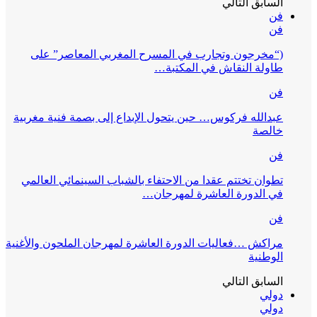
السابق
التالي
فن
فن
(“مخرجون وتجارب في المسرح المغربي المعاصر” على
طاولة النقاش في المكتبة…
فن
عبدالله فركوس… حين يتحول الإبداع إلى بصمة فنية مغربية
خالصة
فن
تطوان تختتم عقدا من الاحتفاء بالشباب السينمائي العالمي
في الدورة العاشرة لمهرجان…
فن
مراكش …فعاليات الدورة العاشرة لمهرجان الملحون والأغنية
الوطنية
السابق
التالي
دولي
دولي