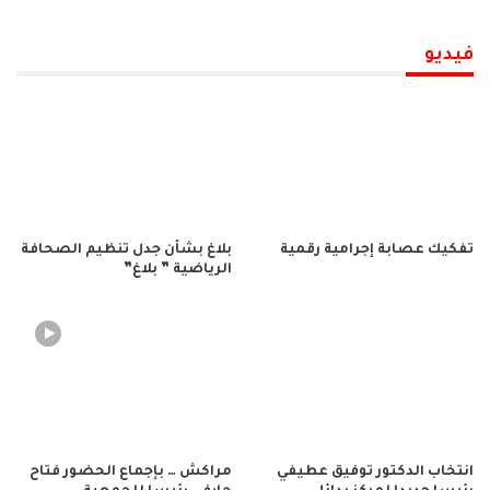
فيديو
تفكيك عصابة إجرامية رقمية
بلاغ بشأن جدل تنظيم الصحافة
الرياضية ” بلاغ”
انتخاب الدكتور توفيق عطيفي
مراكش … بإجماع الحضور فتاح