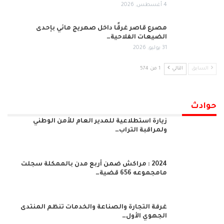
4 أغسطس, 2026
مصرع قاصر غرقًا داخل صهريج مائي بإحدى
الضيعات الفلاحية…
31 يوليو, 2026
السابق
التالي
1 من 574
حوادث
زيارة استطلاعية للمدير العام للأمن الوطني
ولمراقبة التراب…
2024 : مراكش ضمن أربع مدن بالممكلة سجلت
مامجموعه 656 قضية…
غرفة التجارة والصناعة والخدمات تنظم المنتدى
الجهوي الأول…