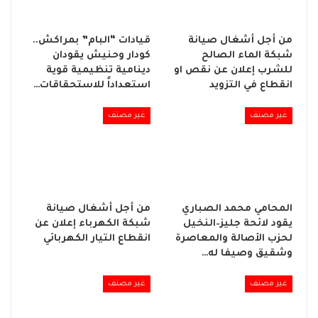
من أجل أشغال صيانة
قيادات “البام” بمراكش..
شبكة الماء الصالح
كودار وحنيش يقودان
للشرب إعلان عن نقص او
دينامية تنظيمية قوية
انقطاع في التزويد
استعداداً للاستحقاقات…
غير مصنف
غير مصنف
المحامي محمد الصباري
من أجل أشغال صيانة
يقود لائحة جليز–النخيل
شبكة الكهرباء إعلان عن
لحزب الأصالة والمعاصرة
انقطاع التيار الكهربائي
وشقيق وصيفا له…
غير مصنف
غير مصنف