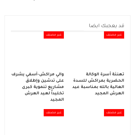
قد يعجبك ايضا
غير مصنف
غير مصنف
تهنئة أسرة الوكالة
والي مراكش-آسفي يشرف
الحضرية بمراكش للسدة
على تدشين وإطلاق
العالية بالله بمناسبة عيد
مشاريع تنموية كبرى
العرش المجيد
تخليداً لعيد العرش
المجيد
غير مصنف
غير مصنف