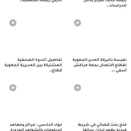
رئيسا جديدا لمركز بدائل
حارفي رئيسا للجمعية…
للدراسات…
نفيسة بالبركة المدير الجهوية
تفاصيل الندوة الصحفية
لقطاع الاتصال بجهة مراكش
المشتركة بين المديرية الجهوية
آسفي :…
قطاع…
فتح بحث قضائي في شريط
جواد الدادسي : مراكز ومعاهد
فيديو يظهر تبادل سائقا
الدبلومات والشواهد المزورة