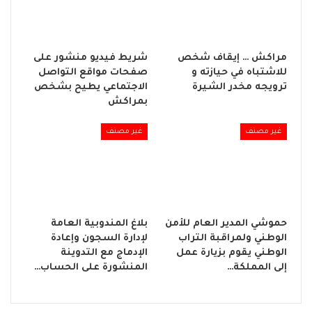
مراكش … إيقاف شخص
شريط فيديو منشور على
للاشتباه في حيازته و
صفحات مواقع التواصل
ترويجه مخدر الشيرة
الاجتماعي يطيح بشخص
بمراكش
غير مصنف
غير مصنف
حموشي المدير العام للأمن
بلاغ المندوبية العامة
الوطني ولمراقبة التراب
لإدارة السجون وإعادة
الوطني يقوم بزيارة عمل
الإدماج مع التدوينة
إلى المملكة…
المنشورة على الحساب…