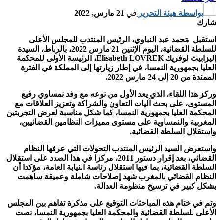
بواسطة
هيئة التحرير
في
21 مارس, 2022
شارك
استقبل مَحمد عبد النباوي، الرئيس المنتدب للمجلس الأعلى
للسلطة القضائية، اليوم الإثنين 21 مارس 2022، بالرباط، السيدة
إليزابيث لوفريك Elisabeth LOVREK، الرئيسة الأولى للمحكمة
العليا بجمهورية النمسا، في إطار زيارتها إلى المملكة في الفترة
الممتدة من 20 إلى 24 مارس 2022.
وركز هذا اللقاء، الذي يعد الأول من نوعه مع وفد نمساوي رفيع
المستوى، على بحث آليات التعاون والشراكة وتعزيز العلاقات مع
المحكمة العليا بجمهورية النمسا، كما شكل مناسبة لعرض التجربتين
المغربية والنمساوية على مستوى مميزات النظامين القضائيين،
واستقلال السلطة القضائية.
واستعرض السيد الرئيس المنتدب التحولات التي عرفها النظام
القضائي، بعد إقرار دستور 2011، مركزا في هذا الصدد على استقلال
السلطة القضائية، بما فيها استقلال رئاسة النيابة العامة، مؤكدا أن
النظام القضائي بالمغرب شهد إصلاحات شاملة وعميقة ساهمت
بشكل كبير في ترسيخ منظومة العدالة.
وتم في ختام هذه المباحثات التوقيع على مذكرة تفاهم بين المجلس
الأعلى للسلطة القضائية والمحكمة العليا بجمهورية النمسا، نصت