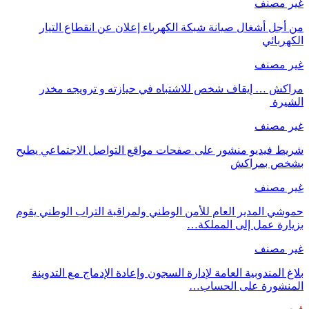
غير مصنف
من أجل أشغال صيانة شبكة الكهرباء إعلان عن انقطاع التيار
الكهربائي
غير مصنف
مراكش … إيقاف شخص للاشتباه في حيازته و ترويجه مخدر
الشيرة
غير مصنف
شريط فيديو منشور على صفحات مواقع التواصل الاجتماعي يطيح
بشخص بمراكش
غير مصنف
حموشي المدير العام للأمن الوطني ولمراقبة التراب الوطني يقوم
بزيارة عمل إلى المملكة…
غير مصنف
بلاغ المندوبية العامة لإدارة السجون وإعادة الإدماج مع التدوينة
المنشورة على الحساب…