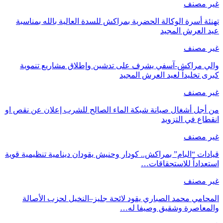
غير مصنف
تهنئة أسرة الوكالة الحضرية بمراكش للسدة العالية بالله بمناسبة
عيد العرش المجيد
غير مصنف
والي مراكش-آسفي يشرف على تدشين وإطلاق مشاريع تنموية
كبرى تخليداً لعيد العرش المجيد
غير مصنف
من أجل أشغال صيانة شبكة الماء الصالح للشرب إعلان عن نقص او
انقطاع في التزويد
غير مصنف
قيادات “البام” بمراكش.. كودار وحنيش يقودان دينامية تنظيمية قوية
استعداداً للاستحقاقات…
غير مصنف
المحامي محمد الصباري يقود لائحة جليز–النخيل لحزب الأصالة
والمعاصرة وشقيق وصيفا له…