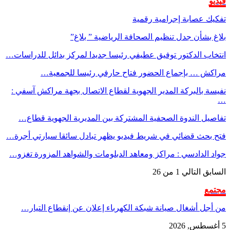
فيديو
تفكيك عصابة إجرامية رقمية
بلاغ بشأن جدل تنظيم الصحافة الرياضية ” بلاغ”
انتخاب الدكتور توفيق عطيفي رئيسا جديدا لمركز بدائل للدراسات…
مراكش … بإجماع الحضور فتاح حارفي رئيسا للجمعية…
نفيسة بالبركة المدير الجهوية لقطاع الاتصال بجهة مراكش آسفي :
…
تفاصيل الندوة الصحفية المشتركة بين المديرية الجهوية قطاع…
فتح بحث قضائي في شريط فيديو يظهر تبادل سائقا سيارتي أجرة…
جواد الدادسي : مراكز ومعاهد الدبلومات والشواهد المزورة تغزو…
السابق
التالي
1 من 26
مجتمع
من أجل أشغال صيانة شبكة الكهرباء إعلان عن إنقطاع التيار…
5 أغسطس, 2026