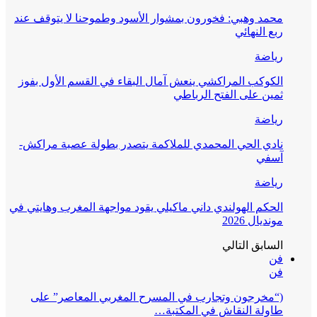
محمد وهبي: فخورون بمشوار الأسود وطموحنا لا يتوقف عند
ربع النهائي
رياضة
الكوكب المراكشي ينعش آمال البقاء في القسم الأول بفوز
ثمين على الفتح الرباطي
رياضة
نادي الحي المحمدي للملاكمة يتصدر بطولة عصبة مراكش-
آسفي
رياضة
الحكم الهولندي داني ماكيلي يقود مواجهة المغرب وهايتي في
مونديال 2026
السابق
التالي
فن
فن
(“مخرجون وتجارب في المسرح المغربي المعاصر” على
طاولة النقاش في المكتبة…