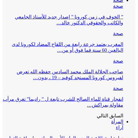
صحة
صحة
” الخوف في زمن كورونا ” إصدار جديد للأستاذ الجامعي
والكاتب والحقوقي الدكتور خالد…
صحة
المغرب يعتمد جرعة رابعة من اللقاح المضاد لكورونا لدى
البالغين 60 سنة فما فوق أو من…
صحة
صاحب الجلالة الملك محمد السادس حفظه الله تعرض
لفيروس كورونا المستجد كوفيد – 19 ، بدون…
صحة
انفجار قناة للماء الصالح للشرب تابعة ل ” راديما” تغرق مرأب
مقاولة بمراكش…
السابق
التالي
المرأة
آراء