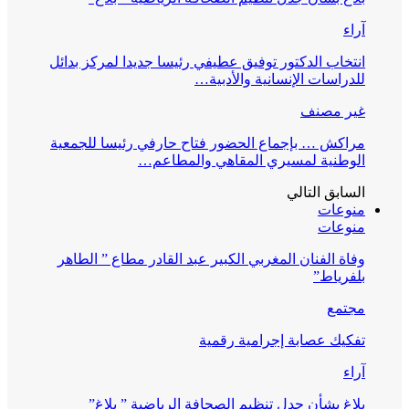
آراء
انتخاب الدكتور توفيق عطيفي رئيسا جديدا لمركز بدائل
للدراسات الإنسانية والأدبية…
غير مصنف
مراكش … بإجماع الحضور فتاح حارفي رئيسا للجمعية
الوطنية لمسيري المقاهي والمطاعم…
السابق
التالي
منوعات
منوعات
وفاة الفنان المغربي الكبير عبد القادر مطاع ” الطاهر
بلفرياط”
مجتمع
تفكيك عصابة إجرامية رقمية
آراء
بلاغ بشأن جدل تنظيم الصحافة الرياضية ” بلاغ”