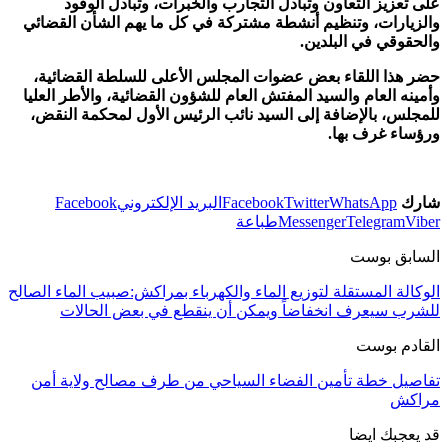
على تعزيز التعاون وتبادل التجارب والخبرات، وتبادل الوفود
والزيارات، وتنظيم أنشطة مشتركة في كل ما يهم الشأن القضائي
والحقوقي في البلدين.
حضر هذا اللقاء بعض عضوات المجلس الأعلى للسلطة القضائية،
وأمينه العام والسيد المفتش العام للشؤون القضائية، والأطر العليا
للمجلس، بالإضافة إلى السيد نائب الرئيس الأول لمحكمة النقض،
ورؤساء غرف بها.
شارك
WhatsApp
Twitter
Facebook
البريد الإلكتروني
Facebook
Viber
Telegram
Messenger
طباعة
السابق بوست
الوكالة المستقلة لتوزيع الماء والكهرباء بمراكش:صبيب الماء الصالح
للشرب سيعرف انخفاضاً ويمكن أن ينقطع في بعض الحالات
القادم بوست
تفاصيل خطة تأمين الفضاء السياحي من طرف مصالح ولاية أمن
مراكش
قد يعجبك ايضا