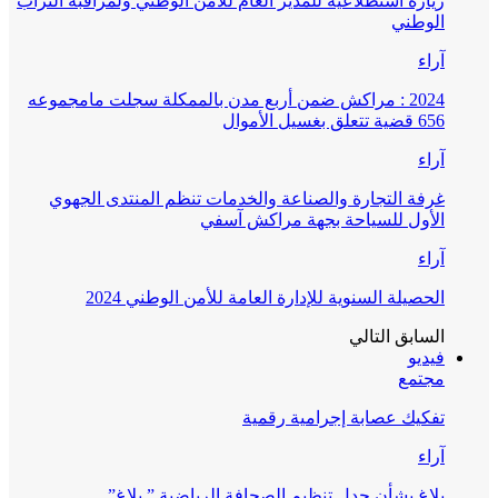
زيارة استطلاعية للمدير العام للأمن الوطني ولمراقبة التراب
الوطني
آراء
2024 : مراكش ضمن أربع مدن بالممكلة سجلت مامجموعه
656 قضية تتعلق بغسيل الأموال
آراء
غرفة التجارة والصناعة والخدمات تنظم المنتدى الجهوي
الأول للسياحة بجهة مراكش آسفي
آراء
الحصيلة السنوية للإدارة العامة للأمن الوطني 2024
السابق
التالي
فيديو
مجتمع
تفكيك عصابة إجرامية رقمية
آراء
بلاغ بشأن جدل تنظيم الصحافة الرياضية ” بلاغ”