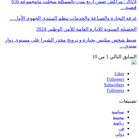
2024 : مراكش ضمن أربع مدن بالممكلة سجلت مامجموعه 656
قضية…
غرفة التجارة والصناعة والخدمات تنظم المنتدى الجهوي الأول…
الحصيلة السنوية للإدارة العامة للأمن الوطني 2024
ضبط شخص متلبس بحيازة و ترويج مخدر الشيرا على مستوى دوار
سيدي…
السابق
التالي
1 من 10
Likes
Followers
Subscribers
Followers
تصنيفات
سياسة
مجتمع
رياضة
فن
دولي