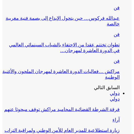
فن
عبدالله فركوس… حين يتحول الإبداع إلى بصمة فنية مغربية
خالصة
فن
تطوان تختتم عقدا من الاحتفاء بالشباب السينمائي العالمي
في الدورة العاشرة لمهرجان…
فن
مراكش …فعاليات الدورة العاشرة لمهرجان الملحون والأغنية
الوطنية
السابق
التالي
دولي
دولي
فرقة الشرطة القضائية المحاميد مراكش توقف مبحوثا عنهم
آراء
زيارة استطلاعية للمدير العام للأمن الوطني ولمراقبة التراب