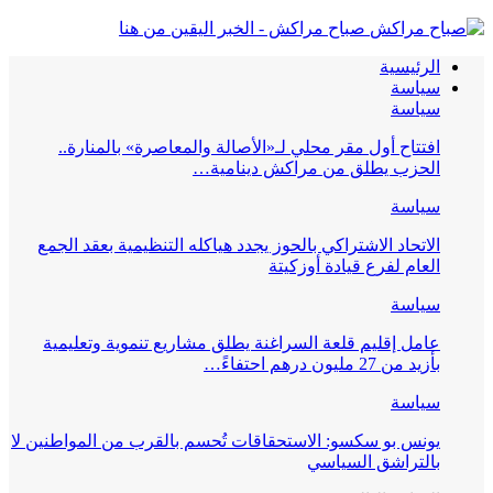
صباح مراكش - الخبر اليقين من هنا
الرئيسية
سياسة
سياسة
افتتاح أول مقر محلي لـ«الأصالة والمعاصرة» بالمنارة..
الحزب يطلق من مراكش دينامية…
سياسة
الاتحاد الاشتراكي بالحوز يجدد هياكله التنظيمية بعقد الجمع
العام لفرع قيادة أوزكيتة
سياسة
عامل إقليم قلعة السراغنة يطلق مشاريع تنموية وتعليمية
بأزيد من 27 مليون درهم احتفاءً…
سياسة
يونس بو سكسو: الاستحقاقات تُحسم بالقرب من المواطنين لا
بالتراشق السياسي