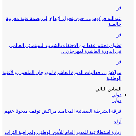
فن
عبدالله فركوس… حين يتحول الإبداع إلى بصمة فنية مغربية
خالصة
فن
تطوان تختتم عقدا من الاحتفاء بالشباب السينمائي العالمي
في الدورة العاشرة لمهرجان…
فن
مراكش …فعاليات الدورة العاشرة لمهرجان الملحون والأغنية
الوطنية
السابق
التالي
دولي
دولي
فرقة الشرطة القضائية المحاميد مراكش توقف مبحوثا عنهم
آراء
زيارة استطلاعية للمدير العام للأمن الوطني ولمراقبة التراب