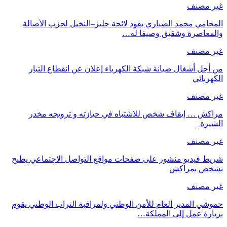
غير مصنف
المحامي محمد الصباري يقود لائحة جليز–النخيل لحزب الأصالة
والمعاصرة وشقيق وصيفا له…
غير مصنف
من أجل أشغال صيانة شبكة الكهرباء إعلان عن انقطاع التيار
الكهربائي
غير مصنف
مراكش … إيقاف شخص للاشتباه في حيازته و ترويجه مخدر
الشيرة
غير مصنف
شريط فيديو منشور على صفحات مواقع التواصل الاجتماعي يطيح
بشخص بمراكش
غير مصنف
حموشي المدير العام للأمن الوطني ولمراقبة التراب الوطني يقوم
بزيارة عمل إلى المملكة…