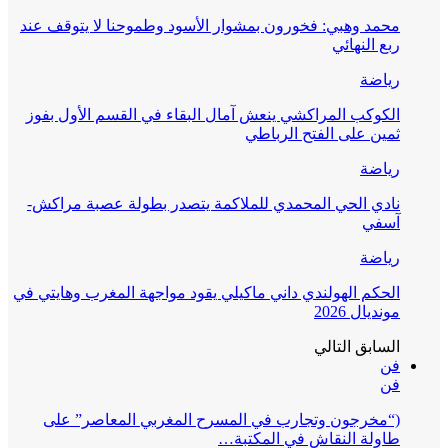
محمد وهبي: فخورون بمشوار الأسود وطموحنا لا يتوقف عند
ربع النهائي
رياضة
الكوكب المراكشي ينعش آمال البقاء في القسم الأول بفوز
ثمين على الفتح الرباطي
رياضة
نادي الحي المحمدي للملاكمة يتصدر بطولة عصبة مراكش-
آسفي
رياضة
الحكم الهولندي داني ماكيلي يقود مواجهة المغرب وهايتي في
مونديال 2026
السابق
التالي
فن
فن
(“مخرجون وتجارب في المسرح المغربي المعاصر” على
طاولة النقاش في المكتبة…