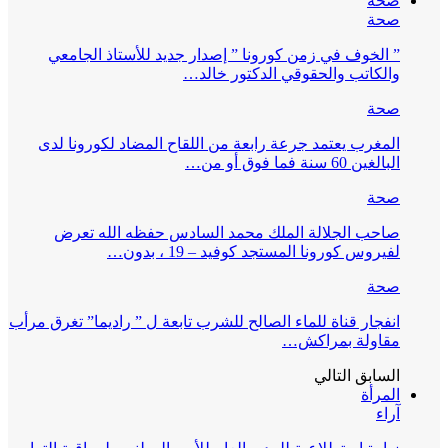
صحة
صحة
” الخوف في زمن كورونا ” إصدار جديد للأستاذ الجامعي
والكاتب والحقوقي الدكتور خالد…
صحة
المغرب يعتمد جرعة رابعة من اللقاح المضاد لكورونا لدى
البالغين 60 سنة فما فوق أو من…
صحة
صاحب الجلالة الملك محمد السادس حفظه الله تعرض
لفيروس كورونا المستجد كوفيد – 19 ، بدون…
صحة
انفجار قناة للماء الصالح للشرب تابعة ل ” راديما” تغرق مرأب
مقاولة بمراكش…
السابق
التالي
المرأة
آراء