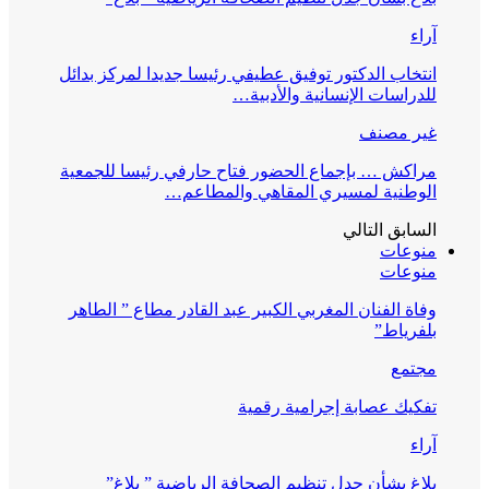
آراء
انتخاب الدكتور توفيق عطيفي رئيسا جديدا لمركز بدائل
للدراسات الإنسانية والأدبية…
غير مصنف
مراكش … بإجماع الحضور فتاح حارفي رئيسا للجمعية
الوطنية لمسيري المقاهي والمطاعم…
السابق
التالي
منوعات
منوعات
وفاة الفنان المغربي الكبير عبد القادر مطاع ” الطاهر
بلفرياط”
مجتمع
تفكيك عصابة إجرامية رقمية
آراء
بلاغ بشأن جدل تنظيم الصحافة الرياضية ” بلاغ”