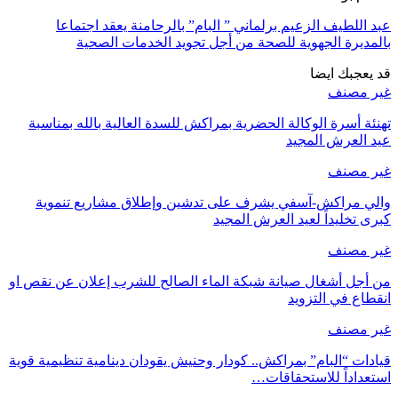
عبد اللطيف الزعيم برلماني ” البام” بالرحامنة يعقد اجتماعا
بالمديرة الجهوية للصحة من أجل تجويد الخدمات الصحية
قد يعجبك ايضا
غير مصنف
تهنئة أسرة الوكالة الحضرية بمراكش للسدة العالية بالله بمناسبة
عيد العرش المجيد
غير مصنف
والي مراكش-آسفي يشرف على تدشين وإطلاق مشاريع تنموية
كبرى تخليداً لعيد العرش المجيد
غير مصنف
من أجل أشغال صيانة شبكة الماء الصالح للشرب إعلان عن نقص او
انقطاع في التزويد
غير مصنف
قيادات “البام” بمراكش.. كودار وحنيش يقودان دينامية تنظيمية قوية
استعداداً للاستحقاقات…