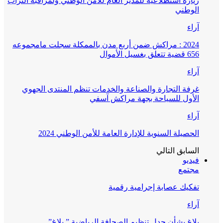
زيارة استطلاعية للمدير العام للأمن الوطني ولمراقبة التراب
الوطني
آراء
2024 : مراكش ضمن أربع مدن بالممكلة سجلت مامجموعه
656 قضية تتعلق بغسيل الأموال
آراء
غرفة التجارة والصناعة والخدمات تنظم المنتدى الجهوي
الأول للسياحة بجهة مراكش آسفي
آراء
الحصيلة السنوية للإدارة العامة للأمن الوطني 2024
السابق
التالي
فيديو
مجتمع
تفكيك عصابة إجرامية رقمية
آراء
بلاغ بشأن جدل تنظيم الصحافة الرياضية ” بلاغ”