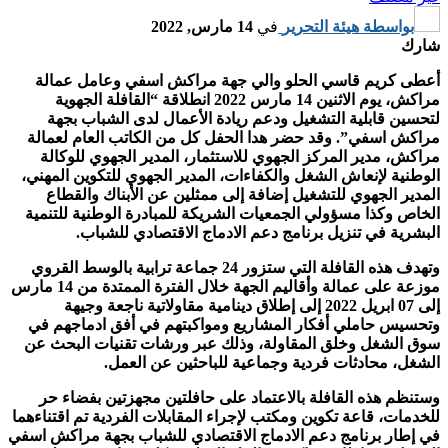
بواسطة
هيئة التحرير
في
14 مارس, 2022
شارك
أعطى كريم قاسي الحلو والي جهة مراكش اسفي وعامل عمالة
مراكش، يوم الاثنين 14 مارس 2022 انطلاقة “القافلة الجهوية
لتحسين قابلية التشغيل ودعم ريادة الأعمال لدى الشباب بجهة
مراكش اسفي”. وقد حضر هدا الحفل كل من الكاتب العام لعمالة
مراكش، مدير المركز الجهوي للاستثمار، المدير الجهوي للوكالة
الوطنية لإنعاش الشغل والكفاءات، المدير الجهوي للتكوين المهني،
المدير الجهوي للتشغيل إضافة إلى ممثلين عن الأبناك والقطاع
الخاص وكذا مسؤولي الجمعيات الشريكة للمبادرة الوطنية للتنمية
البشرية في تنزيل برنامج دعم الادماج الاقتصادي للشباب.
وتهدف هذه القافلة التي ستزور 24 جماعة ترابية بالوسط القروي
موزعة على عمالة وأقاليم الجهة خلال الفترة الممتدة من 14 مارس
إلى 07 ابريل 2022 إلى إطلاق دينامية مقاولاتية ناجعة وجيهة
وتحسيس حاملي أفكار المشاريع ومواكبتهم في أفق ادماجهم في
سوق الشغل وخلق المقاولة، وذلك عبر ورشات تقنيات البحث عن
الشغل، محادثات فردية وجماعية للباحثين عن العمل.
وستنظم هذه القافلة بالاعتماد على حافلتين مجهزتين بفضاء حر
للخدمات، قاعة تكوين ومكتب لإجراء المقابلات الفردية تم اقتناءهما
في إطار برنامج دعم الادماج الاقتصادي للشباب بجهة مراكش اسفي