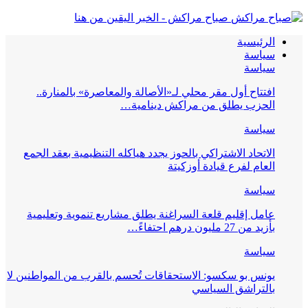
صباح مراكش - الخبر اليقين من هنا
الرئيسية
سياسة
سياسة
افتتاح أول مقر محلي لـ«الأصالة والمعاصرة» بالمنارة..
الحزب يطلق من مراكش دينامية…
سياسة
الاتحاد الاشتراكي بالحوز يجدد هياكله التنظيمية بعقد الجمع
العام لفرع قيادة أوزكيتة
سياسة
عامل إقليم قلعة السراغنة يطلق مشاريع تنموية وتعليمية
بأزيد من 27 مليون درهم احتفاءً…
سياسة
يونس بو سكسو: الاستحقاقات تُحسم بالقرب من المواطنين لا
بالتراشق السياسي