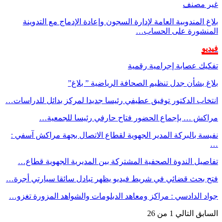
غير مصنف
بلاغ المندوبية العامة لإدارة السجون وإعادة الإدماج مع التدوينة
المنشورة على الحساب…
فيديو
تفكيك عصابة إجرامية رقمية
بلاغ بشأن جدل تنظيم الصحافة الرياضية ” بلاغ”
انتخاب الدكتور توفيق عطيفي رئيسا جديدا لمركز بدائل للدراسات…
مراكش … بإجماع الحضور فتاح حارفي رئيسا للجمعية…
نفيسة بالبركة المدير الجهوية لقطاع الاتصال بجهة مراكش آسفي :
…
تفاصيل الندوة الصحفية المشتركة بين المديرية الجهوية قطاع…
فتح بحث قضائي في شريط فيديو يظهر تبادل سائقا سيارتي أجرة…
جواد الدادسي : مراكز ومعاهد الدبلومات والشواهد المزورة تغزو…
السابق
التالي
1 من 26