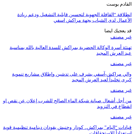
القادم بوست
انطلاقة “القافلة الجهوية لتحسين قابلية التشغيل ودعم ريادة
الأعمال لدى الشباب بجهة مراكش اسفي
قد يعجبك ايضا
غير مصنف
تهنئة أسرة الوكالة الحضرية بمراكش للسدة العالية بالله بمناسبة
عيد العرش المجيد
غير مصنف
والي مراكش-آسفي يشرف على تدشين وإطلاق مشاريع تنموية
كبرى تخليداً لعيد العرش المجيد
غير مصنف
من أجل أشغال صيانة شبكة الماء الصالح للشرب إعلان عن نقص او
انقطاع في التزويد
غير مصنف
قيادات “البام” بمراكش.. كودار وحنيش يقودان دينامية تنظيمية قوية
استعداداً للاستحقاقات…