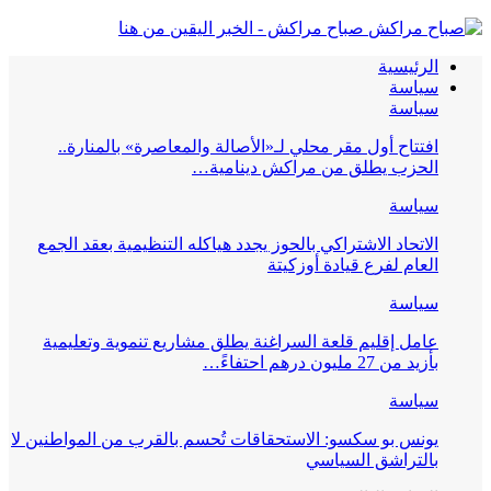
صباح مراكش - الخبر اليقين من هنا
الرئيسية
سياسة
سياسة
افتتاح أول مقر محلي لـ«الأصالة والمعاصرة» بالمنارة..
الحزب يطلق من مراكش دينامية…
سياسة
الاتحاد الاشتراكي بالحوز يجدد هياكله التنظيمية بعقد الجمع
العام لفرع قيادة أوزكيتة
سياسة
عامل إقليم قلعة السراغنة يطلق مشاريع تنموية وتعليمية
بأزيد من 27 مليون درهم احتفاءً…
سياسة
يونس بو سكسو: الاستحقاقات تُحسم بالقرب من المواطنين لا
بالتراشق السياسي