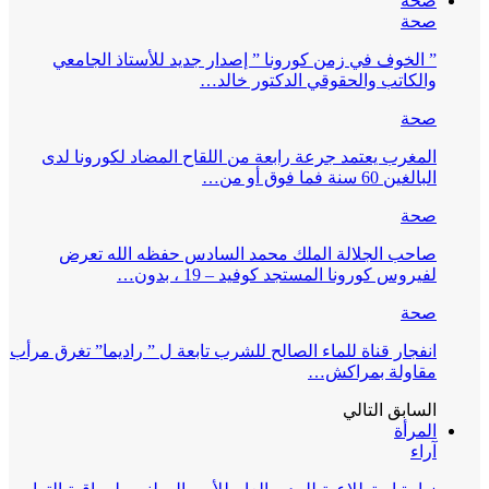
صحة
صحة
” الخوف في زمن كورونا ” إصدار جديد للأستاذ الجامعي
والكاتب والحقوقي الدكتور خالد…
صحة
المغرب يعتمد جرعة رابعة من اللقاح المضاد لكورونا لدى
البالغين 60 سنة فما فوق أو من…
صحة
صاحب الجلالة الملك محمد السادس حفظه الله تعرض
لفيروس كورونا المستجد كوفيد – 19 ، بدون…
صحة
انفجار قناة للماء الصالح للشرب تابعة ل ” راديما” تغرق مرأب
مقاولة بمراكش…
السابق
التالي
المرأة
آراء