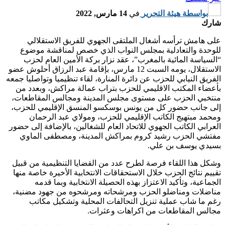
بواسطة
هيئة التحرير
في
14 مارس, 2022
شارك
على هامش ترأسه أشغال الملتقى الجهوي للفريق الاستقلالي
للوحدة والتعادلية بمجلس النواب الذي خصص لمناقشة موضوع
“السياسة المائية بالمغرب”، عقد نزار بركة الأمين العام لحزب
الاستقلال، يومه السبت 12 مارس، بإقامة عبد الرزاق أحلوش عضو
الفريق النيابي للحزب عن دائرة المنارة، لقاء تنظيميا وتواصليا جمعه
بأعضاء المكتب الاقليمي للحزب بتراب عمالة مراكش، وبعدد من
منتخبي الحزب على مستوى مجلس المدينة ومجالس المقاطعات،
إلى جانب حضور كل من يونس بوسكسو المنسق الإقليمي للحزب،
ومحمد مبتهيج الكاتب الإقليمي للحزب، ومولاي عبد الرحمان
العرابي الكاتب الجهوي للاتحاد العام للشغالين، بالإضافة إلى حضور
مفتشي الحزب رشيد كروم بمراكش المدينة، ومصطفى الماوي
بسيدي يوسف بن علي.
وشكل هذا اللقاء فرصة لطرح عدد من القضايا التنظيمية من قبيل
تقييم نتائج الحزب خلال الاستحقاقات الانتخابية الأخيرة خاصة منها
الجماعية، وتأكيد الاعتزاز بهذه الحصيلة الانتخابية وبما قدمه
مناضلات ومناضلو الحزب ومرشحاته ومرشحوه من جهود مضنية،
رغم ما شاب عملية تنزيل التحالفات المحلية وتشكيل مكاتب
مجالس المقاطعات من اكراهات وعثرات.