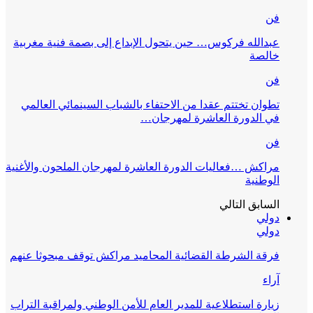
فن
عبدالله فركوس… حين يتحول الإبداع إلى بصمة فنية مغربية
خالصة
فن
تطوان تختتم عقدا من الاحتفاء بالشباب السينمائي العالمي
في الدورة العاشرة لمهرجان…
فن
مراكش …فعاليات الدورة العاشرة لمهرجان الملحون والأغنية
الوطنية
السابق
التالي
دولي
دولي
فرقة الشرطة القضائية المحاميد مراكش توقف مبحوثا عنهم
آراء
زيارة استطلاعية للمدير العام للأمن الوطني ولمراقبة التراب