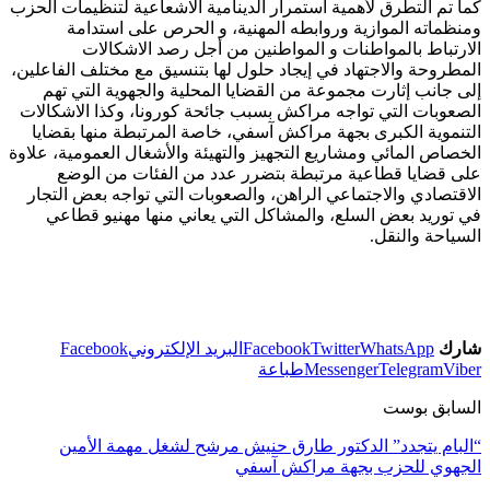
كما تم التطرق لأهمية استمرار الدينامية الاشعاعية لتنظيمات الحزب
ومنظماته الموازية وروابطه المهنية، و الحرص على استدامة
الارتباط بالمواطنات و المواطنين من أجل رصد الاشكالات
المطروحة والاجتهاد في إيجاد حلول لها بتنسيق مع مختلف الفاعلين،
إلى جانب إثارت مجموعة من القضايا المحلية والجهوية التي تهم
الصعوبات التي تواجه مراكش بسبب جائحة كورونا، وكذا الاشكالات
التنموية الكبرى بجهة مراكش آسفي، خاصة المرتبطة منها بقضايا
الخصاص المائي ومشاريع التجهيز والتهيئة والأشغال العمومية، علاوة
على قضايا قطاعية مرتبطة بتضرر عدد من الفئات من الوضع
الاقتصادي والاجتماعي الراهن، والصعوبات التي تواجه بعض التجار
في توريد بعض السلع، والمشاكل التي يعاني منها مهنيو قطاعي
السياحة والنقل.
شارك
WhatsApp
Twitter
Facebook
البريد الإلكتروني
Facebook
Viber
Telegram
Messenger
طباعة
السابق بوست
“البام يتجدد” الدكتور طارق حنيش مرشح لشغل مهمة الأمين
الجهوي للحزب بجهة مراكش آسفي