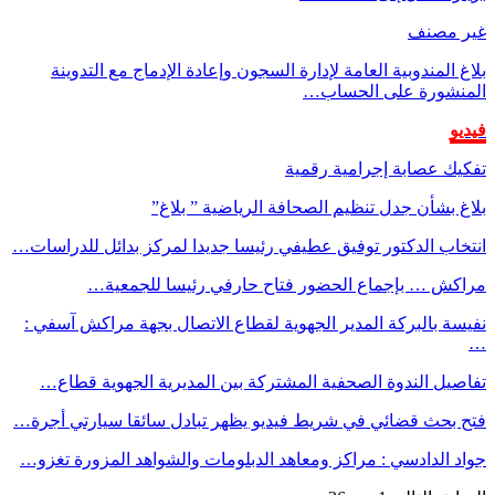
غير مصنف
بلاغ المندوبية العامة لإدارة السجون وإعادة الإدماج مع التدوينة
المنشورة على الحساب…
فيديو
تفكيك عصابة إجرامية رقمية
بلاغ بشأن جدل تنظيم الصحافة الرياضية ” بلاغ”
انتخاب الدكتور توفيق عطيفي رئيسا جديدا لمركز بدائل للدراسات…
مراكش … بإجماع الحضور فتاح حارفي رئيسا للجمعية…
نفيسة بالبركة المدير الجهوية لقطاع الاتصال بجهة مراكش آسفي :
…
تفاصيل الندوة الصحفية المشتركة بين المديرية الجهوية قطاع…
فتح بحث قضائي في شريط فيديو يظهر تبادل سائقا سيارتي أجرة…
جواد الدادسي : مراكز ومعاهد الدبلومات والشواهد المزورة تغزو…