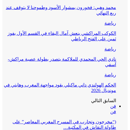
محمد وهبي: فخورون بمشوار الأسود وطموحنا لا يتوقف عند
ربع النهائي
رياضة
الكوكب المراكشي ينعش آمال البقاء في القسم الأول بفوز
ثمين على الفتح الرباطي
رياضة
نادي الحي المحمدي للملاكمة يتصدر بطولة عصبة مراكش-
آسفي
رياضة
الحكم الهولندي داني ماكيلي يقود مواجهة المغرب وهايتي في
مونديال 2026
السابق
التالي
فن
فن
(“مخرجون وتجارب في المسرح المغربي المعاصر” على
طاولة النقاش في المكتبة…