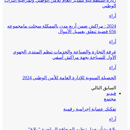
زيارة استطلاعية للمدير العام للأمن الوطني ولمراقبة التراب
الوطني
آراء
2024 : مراكش ضمن أربع مدن بالممكلة سجلت مامجموعه
656 قضية تتعلق بغسيل الأموال
آراء
غرفة التجارة والصناعة والخدمات تنظم المنتدى الجهوي
الأول للسياحة بجهة مراكش آسفي
آراء
الحصيلة السنوية للإدارة العامة للأمن الوطني 2024
السابق
التالي
فيديو
مجتمع
تفكيك عصابة إجرامية رقمية
آراء
بلاغ بشأن جدل تنظيم الصحافة الرياضية ” بلاغ”