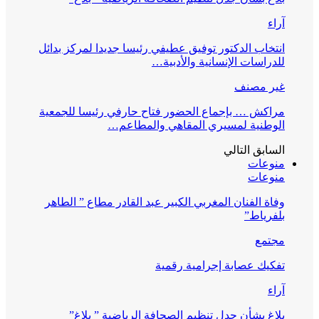
آراء
انتخاب الدكتور توفيق عطيفي رئيسا جديدا لمركز بدائل
للدراسات الإنسانية والأدبية…
غير مصنف
مراكش … بإجماع الحضور فتاح حارفي رئيسا للجمعية
الوطنية لمسيري المقاهي والمطاعم…
السابق
التالي
منوعات
منوعات
وفاة الفنان المغربي الكبير عبد القادر مطاع ” الطاهر
بلفرياط”
مجتمع
تفكيك عصابة إجرامية رقمية
آراء
بلاغ بشأن جدل تنظيم الصحافة الرياضية ” بلاغ”