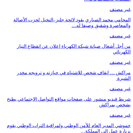
غير مصنف
المحامي محمد الصباري يقود لائحة جليز–النخيل لحزب الأصالة
والمعاصرة وشقيق وصيفا له…
غير مصنف
من أجل أشغال صيانة شبكة الكهرباء إعلان عن انقطاع التيار
الكهربائي
غير مصنف
مراكش … إيقاف شخص للاشتباه في حيازته و ترويجه مخدر
الشيرة
غير مصنف
شريط فيديو منشور على صفحات مواقع التواصل الاجتماعي يطيح
بشخص بمراكش
غير مصنف
حموشي المدير العام للأمن الوطني ولمراقبة التراب الوطني يقوم
بزيارة عمل إلى المملكة…