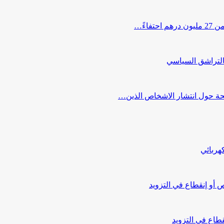
اءً…
التراشق السياسي
صحة حول انتشار الاشخاص الذين…
هربائي
أو إنقطاع في التزويد
طاع في التزويد