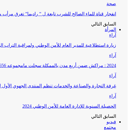
صحة
انفجار قناة للماء الصالح للشرب تابعة ل ” راديما” تغرق مرأ
السابق
التالي
المرأة
آراء
زيارة استطلاعية للمدير العام للأمن الوطني ولمراقبة التراب ا
آراء
2024 : مراكش ضمن أربع مدن بالممكلة سجلت مامجموعه 656 قضية تتعلق بغسيل الأموال
آراء
غرفة التجارة والصناعة والخدمات تنظم المنتدى الجهوي الأول
آراء
الحصيلة السنوية للإدارة العامة للأمن الوطني 2024
السابق
التالي
فيديو
مجتمع