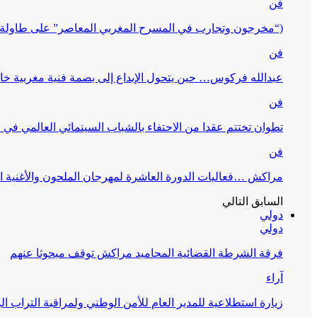
فن
(“مخرجون وتجارب في المسرح المغربي المعاصر” على طاولة 
فن
عبدالله فركوس… حين يتحول الإبداع إلى بصمة فنية مغربية خا
فن
تطوان تختتم عقدا من الاحتفاء بالشباب السينمائي العالمي في
فن
مراكش …فعاليات الدورة العاشرة لمهرجان الملحون والأغنية ا
السابق
التالي
دولي
دولي
فرقة الشرطة القضائية المحاميد مراكش توقف مبحوثا عنهم
آراء
زيارة استطلاعية للمدير العام للأمن الوطني ولمراقبة التراب ا