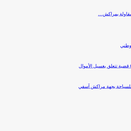
ب مقاولة بمراكش…
لوطني
 للسياحة بجهة مراكش آسفي