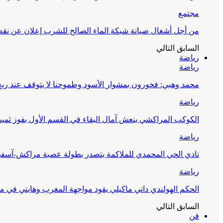
مجتمع
من أجل أشغال صيانة شبكة الماء الصالح للشرب إعلان عن نقص 
السابق
التالي
رياضة
رياضة
محمد وهبي: فخورون بمشوار الأسود وطموحنا لا يتوقف عند ربع 
رياضة
الكوكب المراكشي ينعش آمال البقاء في القسم الأول بفوز ثمين
رياضة
نادي الحي المحمدي للملاكمة يتصدر بطولة عصبة مراكش-آسف
رياضة
الحكم الهولندي داني ماكيلي يقود مواجهة المغرب وهايتي في مونديا
السابق
التالي
فن