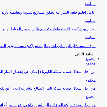
سياسة
عامل إقليم قلعة السراغنة يطلق مشاريع تنموية وتعليمية بأزيد من 27 مليون درهم احتف
سياسة
يونس بو سكسو: الاستحقاقات تُحسم بالقرب من المواطنين لا ب
سياسة
الوفا المستشار البرلماني لحزب البام بمراكش يسائل وزير ال
السابق
التالي
مجتمع
مجتمع
من أجل أشغال صيانة شبكة الكهرباء إعلان عن إنقطاع التيار الك
مجتمع
من أجل أشغال صيانة شبكة الماء الصالح للشرب إعلان عن نقص 
مجتمع
من أجل صيانة شبكة الماء الصالح للشرب إعلان عن نقص أو انق