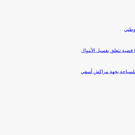
لوطني
 للسياحة بجهة مراكش آسفي