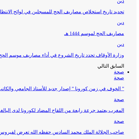
دين
تحديد تاريخ استخلاص مصاريف الحج للمسجلين في لوائح الانتظار (
دين
مصاريف الحج لموسم 1444 هـ
دين
وزارة الأوقاف تحدد تاريخ الشروع في أداء مصاريف موسم الحج لـ 4
السابق
التالي
صحة
صحة
” الخوف في زمن كورونا ” إصدار جديد للأستاذ الجامعي والكات
صحة
المغرب يعتمد جرعة رابعة من اللقاح المضاد لكورونا لدى البالغين 60 سنة فما فوق أو 
صحة
صاحب الجلالة الملك محمد السادس حفظه الله تعرض لفيروس كورونا ا