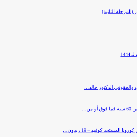
المرحلة الثانية)
144
ب والحقوقي الدكتور خالد…
من…
لمستجد كوفيد – 19 ، بدون…