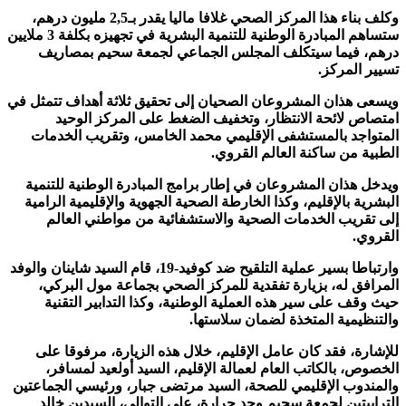
وكلف بناء هذا المركز الصحي غلافا ماليا يقدر بـ2,5 مليون درهم،
ستساهم المبادرة الوطنية للتنمية البشرية في تجهيزه بكلفة 3 ملايين
درهم، فيما سيتكلف المجلس الجماعي لجمعة سحيم بمصاريف
تسيير المركز.
ويسعى هذان المشروعان الصحيان إلى تحقيق ثلاثة أهداف تتمثل في
امتصاص لائحة الانتظار، وتخفيف الضغط على المركز الوحيد
المتواجد بالمستشفى الإقليمي محمد الخامس، وتقريب الخدمات
الطبية من ساكنة العالم القروي.
ويدخل هذان المشروعان في إطار برامج المبادرة الوطنية للتنمية
البشرية بالإقليم، وكذا الخارطة الصحية الجهوية والإقليمية الرامية
إلى تقريب الخدمات الصحية والاستشفائية من مواطني العالم
القروي.
وارتباطا بسير عملية التلقيح ضد كوفيد-19، قام السيد شاينان والوفد
المرافق له، بزيارة تفقدية للمركز الصحي بجماعة مول البركي،
حيث وقف على سير هذه العملية الوطنية، وكذا التدابير التقنية
والتنظيمية المتخذة لضمان سلاستها.
للإشارة، فقد كان عامل الإقليم، خلال هذه الزيارة، مرفوقا على
الخصوص، بالكاتب العام لعمالة الإقليم، السيد أولعيد لمسافر،
والمندوب الإقليمي للصحة، السيد مرتضى جبار، ورئيسي الجماعتين
الترابيتين لجمعة سحيم وحد حرارة، على التوالي، السيدين خالد