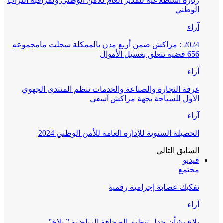
زيارة استطلاعية للمدير العام للأمن الوطني ولمراقبة التراب
الوطني
آراء
2024 : مراكش ضمن أربع مدن بالممكلة سجلت مامجموعه
656 قضية تتعلق بغسيل الأموال
آراء
غرفة التجارة والصناعة والخدمات تنظم المنتدى الجهوي
الأول للسياحة بجهة مراكش آسفي
آراء
الحصيلة السنوية للإدارة العامة للأمن الوطني 2024
السابق
التالي
فيديو
مجتمع
تفكيك عصابة إجرامية رقمية
آراء
بلاغ بشأن جدل تنظيم الصحافة الرياضية ” بلاغ”