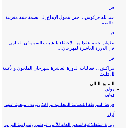
فن
عبدالله فركوس… حين يتحول الإبداع إلى بصمة فنية مغربية
خالصة
فن
تطوان تختتم عقدا من الاحتفاء بالشباب السينمائي العالمي
في الدورة العاشرة لمهرجان…
فن
مراكش …فعاليات الدورة العاشرة لمهرجان الملحون والأغنية
الوطنية
السابق
التالي
دولي
دولي
فرقة الشرطة القضائية المحاميد مراكش توقف مبحوثا عنهم
آراء
زيارة استطلاعية للمدير العام للأمن الوطني ولمراقبة التراب