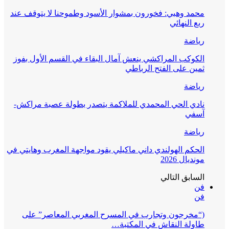
محمد وهبي: فخورون بمشوار الأسود وطموحنا لا يتوقف عند
ربع النهائي
رياضة
الكوكب المراكشي ينعش آمال البقاء في القسم الأول بفوز
ثمين على الفتح الرباطي
رياضة
نادي الحي المحمدي للملاكمة يتصدر بطولة عصبة مراكش-
آسفي
رياضة
الحكم الهولندي داني ماكيلي يقود مواجهة المغرب وهايتي في
مونديال 2026
السابق
التالي
فن
فن
(“مخرجون وتجارب في المسرح المغربي المعاصر” على
طاولة النقاش في المكتبة…