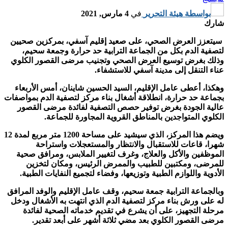
بواسطة
هيئة التحرير
في
4 مارس, 2021
شارك
سيتعزز العرض الصحي، على صعيد إقليم آسفي، بمركزين صحيين
لتصفية الدم بكل من الجماعة الترابية حد حرارة وجمعة سحيم،
وذلك بغرض توسيع العرض الصحي وتجنيب مرضى القصور الكلوي
عناء التنقل إلى مدينة آسفي للاستشفاء.
وهكذا، أعطى عامل الإقليم، السيد الحسين شاينان، أمس الأربعاء
بجماعة حد حرارة، انطلاقة أشغال بناء مركز لتصفية الدم بمواصفات
عالية الجودة بغرض توفير حصص التصفية لفائدة مرضى القصور
الكلوي المتواجدين بالمناطق القروية المجاورة للجماعة.
ويضم هذا المركز، الذي سيشيد على مساحة 1200 متر مربع لمدة 12
شهرا، قاعات للاستقبال والانتظار والمستعجلات واستراحة
الموظفين والأكل والعلاج، وغرف لتغيير الملابس، ومرافق صحية
للمرضى، ومكتبين للطبيب والممرض الرئيس، ومكان لتخزين
الأدوية واللوازم الطبية وتوزيعها، وفضاء لتجميع النفايات الطبية.
وبالجماعة الترابية جمعة سحيم، وقف عامل الإقليم والوفد المرافق
له على ورش بناء مركز لتصفية الدم الذي انتهت به الأشغال ودخل
مرحلة التجهيز، على أن يشرع في تقديم خدماته الصحية لفائدة
مرضى القصور الكلوي بعد مضي ثلاثة أشهر على أبعد تقدير.