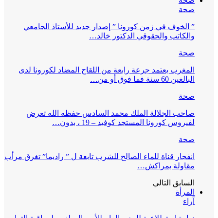
صحة
صحة
” الخوف في زمن كورونا ” إصدار جديد للأستاذ الجامعي
والكاتب والحقوقي الدكتور خالد…
صحة
المغرب يعتمد جرعة رابعة من اللقاح المضاد لكورونا لدى
البالغين 60 سنة فما فوق أو من…
صحة
صاحب الجلالة الملك محمد السادس حفظه الله تعرض
لفيروس كورونا المستجد كوفيد – 19 ، بدون…
صحة
انفجار قناة للماء الصالح للشرب تابعة ل ” راديما” تغرق مرأب
مقاولة بمراكش…
السابق
التالي
المرأة
آراء