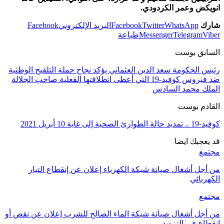
انويكض وعمر الكردودي.
شارك
WhatsApp
Twitter
Facebook
البريد الإلكتروني
Facebook
Viber
Telegram
Messenger
طباعة
السابق بوست
رئيس الحكومة سعد الدين العثماني يؤكد نجاح حملة التلقيح الوطنية
ضد فيروس كوفيد-19 التي أعطى انطلاقتها الفعلية صاحب الجلالة
الملك محمد السادس
القادم بوست
كوفيد-19 .. تمديد حالة الطوارئ الصحية إلى غاية 10 أبريل 2021
قد يعجبك ايضا
مجتمع
من أجل أشغال صيانة شبكة الكهرباء إعلان عن إنقطاع التيار
الكهربائي
مجتمع
من أجل أشغال صيانة شبكة الماء الصالح للشرب إعلان عن نقص أو
إنقطاع في التزويد