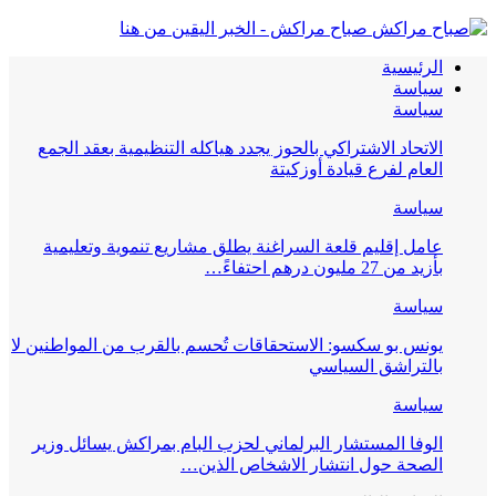
صباح مراكش - الخبر اليقين من هنا
الرئيسية
سياسة
سياسة
الاتحاد الاشتراكي بالحوز يجدد هياكله التنظيمية بعقد الجمع
العام لفرع قيادة أوزكيتة
سياسة
عامل إقليم قلعة السراغنة يطلق مشاريع تنموية وتعليمية
بأزيد من 27 مليون درهم احتفاءً…
سياسة
يونس بو سكسو: الاستحقاقات تُحسم بالقرب من المواطنين لا
بالتراشق السياسي
سياسة
الوفا المستشار البرلماني لحزب البام بمراكش يسائل وزير
الصحة حول انتشار الاشخاص الذين…