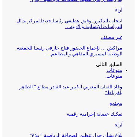
آراء
انتخاب الدكتور توفيق عطيفي رئيسا جديدا لمركز بدائل
للدراسات الإنسانية والأدبية…
غير مصنف
مراكش … بإجماع الحضور فتاح حارفي رئيسا للجمعية
الوطنية لمسيري المقاهي والمطاعم…
السابق
التالي
منوعات
منوعات
وفاة الفنان المغربي الكبير عبد القادر مطاع ” الطاهر
بلفرياط”
مجتمع
تفكيك عصابة إجرامية رقمية
آراء
بلاغ بشأن جدل تنظيم الصحافة الرياضية ” بلاغ”