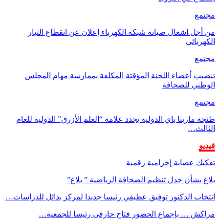
مجتمع
من أجل اشغال صيانة شبكة الكهرباء إعلان عن انقطاع التيار
الكهربائي
مجتمع
تنصيب أعضاء اللجنة المؤقتة المكلفة بممارسة مهام المجلس
الوطني للصحافة
مجتمع
طنجة مارينا باي الدولية يجدد علامة “العلم الأزرق” الدولية للعام
الثالث…
فيديو
تفكيك عصابة إجرامية رقمية
بلاغ بشأن جدل تنظيم الصحافة الرياضية ” بلاغ”
انتخاب الدكتور توفيق عطيفي رئيسا جديدا لمركز بدائل للدراسات…
مراكش … بإجماع الحضور فتاح حارفي رئيسا للجمعية…