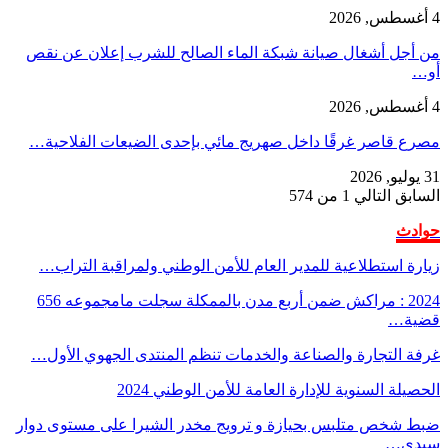
4 أغسطس, 2026
من أجل أشغال صيانة شبكة الماء الصالح للشرب إعلان عن نقص
أو…
4 أغسطس, 2026
مصرع قاصر غرقًا داخل صهريج مائي بإحدى الضيعات الفلاحية…
31 يوليو, 2026
السابق
التالي
1 من 574
حوادث
زيارة استطلاعية للمدير العام للأمن الوطني ولمراقبة التراب…
2024 : مراكش ضمن أربع مدن بالممكلة سجلت مامجموعه 656
قضية…
غرفة التجارة والصناعة والخدمات تنظم المنتدى الجهوي الأول…
الحصيلة السنوية للإدارة العامة للأمن الوطني 2024
ضبط شخص متلبس بحيازة و ترويج مخدر الشيرا على مستوى دوار
سيدي…