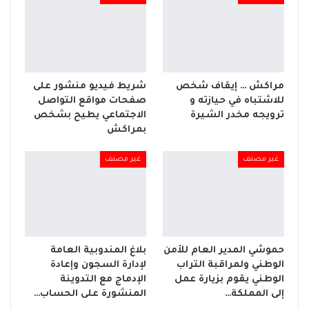
مراكش … إيقاف شخص
شريط فيديو منشور على
للاشتباه في حيازته و
صفحات مواقع التواصل
ترويجه مخدر الشيرة
الاجتماعي يطيح بشخص
بمراكش
غير مصنف
غير مصنف
حموشي المدير العام للأمن
بلاغ المندوبية العامة
الوطني ولمراقبة التراب
لإدارة السجون وإعادة
الوطني يقوم بزيارة عمل
الإدماج مع التدوينة
إلى المملكة…
المنشورة على الحساب…