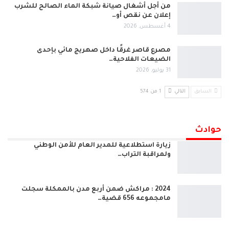
من أجل أشغال صيانة شبكة الماء الصالح للشرب
إعلان عن نقص أو…
4 أغسطس, 2026
مصرع قاصر غرقًا داخل صهريج مائي بإحدى
الضيعات الفلاحية…
31 يوليو, 2026
السابق
التالي
1 من 574
حوادث
زيارة استطلاعية للمدير العام للأمن الوطني
ولمراقبة التراب…
2024 : مراكش ضمن أربع مدن بالممكلة سجلت
مامجموعه 656 قضية…