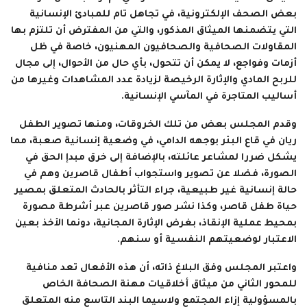
بعض الصحف الإلكترونية، في تجاهل تام للمبادئ الإنسانية
التي يتضمنها الميثاق المذكور، والتي من المفترض أن تلتزم بها
المقاولات الصحافية والصحافيون المهنيون، خاصة في ظل
أزمات وفواجع، لا يمكن أن تتحول، بأي حال من الأحوال، إلى مجال
للربح المادي والإثارة الرخيصة لزيادة عدد المشاهدات وغيرها من
أساليب المتاجرة في المآسي الإنسانية.
وقدم المجلس بعض من تلك الخروقات، ومنها تصوير الطفل
ريان في قاع البئر بوجهه الدامي، في وضعية إنسانية صعبة، مما
يشكل ضررا لمشاعر عائلته، بالإضافة إلى خرق مبدإ الحق في
الصورة، فضلا عن تصوير واستجواب أطفال قاصرين وهم في
حالة إنسانية غير طبيعية، جراء التأثر بالحادث المتعلق بمصير
حياة طفل قاصر، وكذا نشر صور قاصرين عبر أشرطة مصورة
بمحيط عملية الإنقاذ، بغرض الإثارة المجانية، دونما الأخذ بعين
الاعتبار لوضعيتهم النفسية أو سنهم.
واعتبر المجلس وفق البلاغ ذاته، أن هذه الأفعال تعد منافية
للمحور الثاني من ميثاق أخلاقيات مهنة الصحافة الخاص
بالمسؤولية إزاء المجتمع ولاسيما البند التاسع منه المتعلق