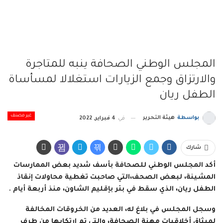
المجلس الوطني الصحافة ينبه للمتاجرة
والارتزاق وجمع الزيارات استغلالا لمسأساة
الطفل ريان
غير مصنف
بواسطة
هيئة التحرير
في
4 فبراير, 2022
شارك
أكد المجلس الوطني للصحافة بأسف شديد بعض الممارسات
المشينة، لبعض الصحف،التي صاحبت تغطية محاولات إنقاذ
الطفل ريان، الذي سقط في بئر بإقليم الشاون، منذ أربعة أيام .
وسجل المجلس في بلاغ له، العديد من الخروقات المخالفة
لميثاق أخلاقيات مهنة الصحافة، والتي تم ارتكابها من طرف