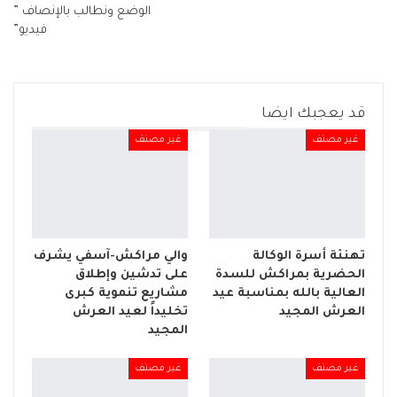
الوضع ونطالب بالإنصاف ”
فيديو”
قد يعجبك ايضا
غير مصنف
غير مصنف
تهنئة أسرة الوكالة
والي مراكش-آسفي يشرف
الحضرية بمراكش للسدة
على تدشين وإطلاق
العالية بالله بمناسبة عيد
مشاريع تنموية كبرى
العرش المجيد
تخليداً لعيد العرش
المجيد
غير مصنف
غير مصنف