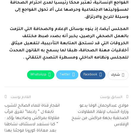
الفواجع الإنسانية، تعتبر محكا رئيسيا لمدى احترام الصحافة
لمسؤوليتها الاجتماعية وحرصها على ألا تحول الفواجع إلى
وسيلة للربح والارتزاق.
المجلس أيضا، إذ ينوه بوسائل الإعلام والصحافة التي التزمت
بالعمل الصحفي الرصين، يخبر أنه بصدد ضبط مختلف
الخروقات التي قد تستحق المتابعة التأديبية، لتفعيل ميثاق
أخلاقيات مهنة الصحافة، طبقا لما يسمح به القانون المحدث
للمجلس ونظامه الداخلي ومسطرة التصدي التلقائي .
WhatsApp
Twitter
Facebook
شارك
البريد الإلكتروني
Facebook Messenger
Telegram
Viber
طباعة
السابق بوست
القادم بوست
مولاي عبدالرحمان الوفا يدعو
انفجار قناة للماء الصالح للشرب
وزارة الشباب لإنقاذ المقاولات
تابعة ل ” راديما” تغرق مرأب
الصحفية بجهة مراكش من شبح
مقاولة بمراكش وصاحبها يؤكد :
الإفلاس
” كنا نستعد لاستئناف نشاطنا
بعد معاناة كورونا فوجئنا بهذا