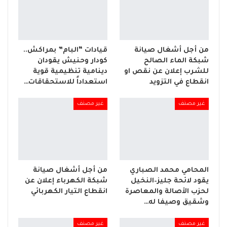
من أجل أشغال صيانة
قيادات “البام” بمراكش..
شبكة الماء الصالح
كودار وحنيش يقودان
للشرب إعلان عن نقص او
دينامية تنظيمية قوية
انقطاع في التزويد
استعداداً للاستحقاقات…
غير مصنف
غير مصنف
المحامي محمد الصباري
من أجل أشغال صيانة
يقود لائحة جليز–النخيل
شبكة الكهرباء إعلان عن
لحزب الأصالة والمعاصرة
انقطاع التيار الكهربائي
وشقيق وصيفا له…
غير مصنف
غير مصنف