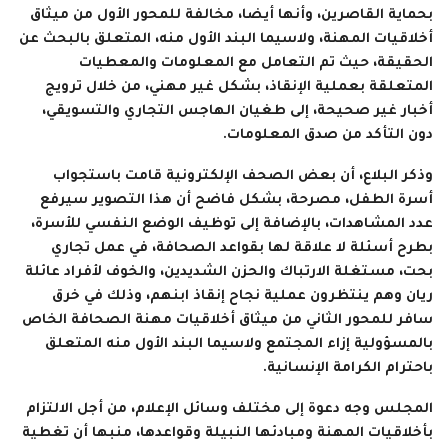
بحماية القاصرين، وأنها أيضا، مخالفة للمحور الأول من ميثاق
أخلاقيات المهنة، ولاسيما البند الأول منه، المتعلق بالبحث عن
الحقيقة، حيث تم التعامل مع المعلومات والمعطيات
المتعلقة بعملية الإنقاذ، بشكل غير مهني، من خلال ترويج
أخبار غير صحيحة، إلى طغيان الهاجس التجاري والتسويقي،
دون التأكد من صدق المعلومات.
وذكر البلاع، أن بعض الصحف الإلكترونية قامت باستجواب
أسرة الطفل، مصرحة، بشكل فاضح أن هذا التصوير سيرفع
عدد المشاهدات، بالإضافة إلى توظيف الوضع النفسي للأسرة،
بطرح أسئلة لا علاقة لها بقواعد الصحافة، في عمل تجاري
بحت، مستغلة الارتباك والحزن الشديدين، والخوف لأفراد عائلة
ريان وهم ينتظرون عملية نجاح إنقاذ ابنهم، وذلك في خرق
سافر للمحور الثاني من ميثاق أخلاقيات مهنة الصحافة الخاص
بالمسؤولية إزاء المجتمع ولاسيما البند الأول منه المتعلق
باحترام الكرامة الإنسانية.
المجلس وجه دعوة إلى مختلف وسائل الإعلام، من أجل الالتزام
بأخلاقيات المهنة ومبادئها النبيلة وقواعدها، منبها أن تغطية