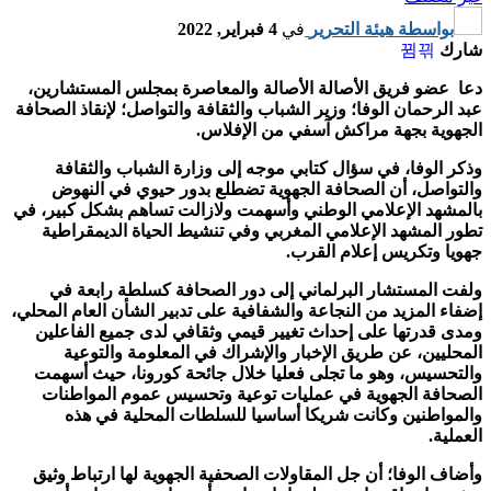
بواسطة
هيئة التحرير
في
4 فبراير, 2022
شارك
دعا عضو فريق الأصالة الأصالة والمعاصرة بمجلس المستشارين،
عبد الرحمان الوفا؛ وزير الشباب والثقافة والتواصل؛ لإنقاذ الصحافة
الجهوية بجهة مراكش آسفي من الإفلاس.
وذكر الوفا، في سؤال كتابي موجه إلى وزارة الشباب والثقافة
والتواصل، أن الصحافة الجهوية تضطلع بدور حيوي في النهوض
بالمشهد الإعلامي الوطني وأسهمت ولازالت تساهم بشكل كبير، في
تطور المشهد الإعلامي المغربي وفي تنشيط الحياة الديمقراطية
جهويا وتكريس إعلام القرب.
ولفت المستشار البرلماني إلى دور الصحافة كسلطة رابعة في
إضفاء المزيد من النجاعة والشفافية على تدبير الشأن العام المحلي،
ومدى قدرتها على إحداث تغيير قيمي وثقافي لدى جميع الفاعلين
المحليين، عن طريق الإخبار والإشراك في المعلومة والتوعية
والتحسيس، وهو ما تجلى فعليا خلال جائحة كورونا، حيث أسهمت
الصحافة الجهوية في عمليات توعية وتحسيس عموم المواطنات
والمواطنين وكانت شريكا أساسيا للسلطات المحلية في هذه
العملية.
وأضاف الوفا؛ أن جل المقاولات الصحفية الجهوية لها ارتباط وثيق