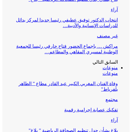
آراء
انتخاب الدكتور توفيق عطيفي رئيسا جديدا لمركز بدائل
للدراسات الإنسانية والأدبية…
غير مصنف
مراكش … بإجماع الحضور فتاح حارفي رئيسا للجمعية
الوطنية لمسيري المقاهي والمطاعم…
السابق
التالي
منوعات
منوعات
وفاة الفنان المغربي الكبير عبد القادر مطاع ” الطاهر
بلفرياط”
مجتمع
تفكيك عصابة إجرامية رقمية
آراء
بلاغ بشأن جدل تنظيم الصحافة الرياضية ” بلاغ”