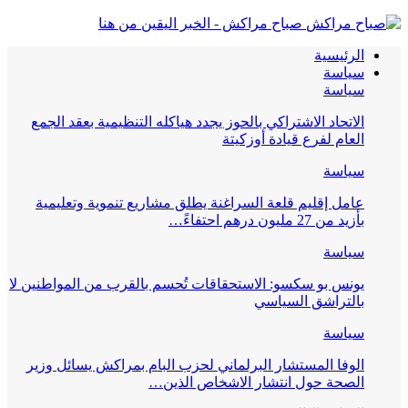
صباح مراكش - الخبر اليقين من هنا
الرئيسية
سياسة
سياسة
الاتحاد الاشتراكي بالحوز يجدد هياكله التنظيمية بعقد الجمع
العام لفرع قيادة أوزكيتة
سياسة
عامل إقليم قلعة السراغنة يطلق مشاريع تنموية وتعليمية
بأزيد من 27 مليون درهم احتفاءً…
سياسة
يونس بو سكسو: الاستحقاقات تُحسم بالقرب من المواطنين لا
بالتراشق السياسي
سياسة
الوفا المستشار البرلماني لحزب البام بمراكش يسائل وزير
الصحة حول انتشار الاشخاص الذين…