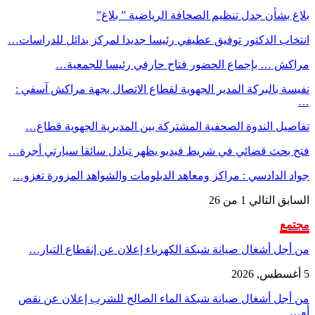
بلاغ بشأن جدل تنظيم الصحافة الرياضية ” بلاغ”
انتخاب الدكتور توفيق عطيفي رئيسا جديدا لمركز بدائل للدراسات…
مراكش … بإجماع الحضور فتاح حارفي رئيسا للجمعية…
نفيسة بالبركة المدير الجهوية لقطاع الاتصال بجهة مراكش آسفي :
…
تفاصيل الندوة الصحفية المشتركة بين المديرية الجهوية قطاع…
فتح بحث قضائي في شريط فيديو يظهر تبادل سائقا سيارتي أجرة…
جواد الدادسي : مراكز ومعاهد الدبلومات والشواهد المزورة تغزو…
السابق
التالي
1 من 26
مجتمع
من أجل أشغال صيانة شبكة الكهرباء إعلان عن إنقطاع التيار…
5 أغسطس, 2026
من أجل أشغال صيانة شبكة الماء الصالح للشرب إعلان عن نقص
أو…