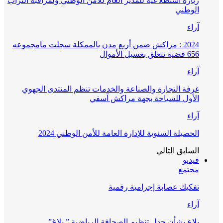
زيارة استطلاعية للمدير العام للأمن الوطني ولمراقبة التراب
الوطني
آراء
2024 : مراكش ضمن أربع مدن بالممكلة سجلت مامجموعه
656 قضية تتعلق بغسيل الأموال
آراء
غرفة التجارة والصناعة والخدمات تنظم المنتدى الجهوي
الأول للسياحة بجهة مراكش آسفي
آراء
الحصيلة السنوية للإدارة العامة للأمن الوطني 2024
السابق
التالي
فيديو
مجتمع
تفكيك عصابة إجرامية رقمية
آراء
بلاغ بشأن جدل تنظيم الصحافة الرياضية ” بلاغ”