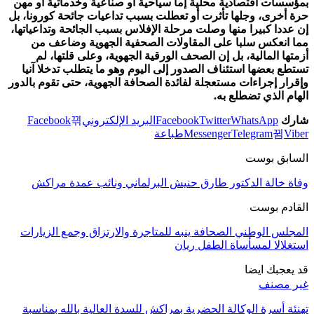
بمؤسسات اقتصادية محلية إما سياحية أو صناعية وخدماتية أو مهن
حرة أخرى، وجلها تأثرت أو تعطلت بسبب تداعيات جائحة كورونا، بل
إن عددا كبيرا منها وصلت مرحلة الإفلاس بسبب الجائحة وتداعياتها،
مما انعكس سلبا على المقاولات الصحفية الجهوية وضاعف من
أزمتها المالية، بل إن الصحف الورقية الجهوية، وعلى قلتها، لم
تستطع بعضها استئناف الصدور إلى اليوم وهو ما يتطلب تدخلا آنيا
وإقرار إجراءات مستعجلة لفائدة الصحافة الجهوية، حتى تقوم بالدور
الهام الذي تضطلع به.
شارك
WhatsApp
Twitter
Facebook
البريد الإلكتروني
Facebook
Viber
Telegram
Messenger
طباعة
السابق بوست
وفاة خالة الدكتور طارق حنيش البرلماني ونائب عمدة مراكش
القادم بوست
المجلس الوطني الصحافة ينبه للمتاجرة والارتزاق وجمع الزيارات
استغلالا لمسأساة الطفل ريان
قد يعجبك ايضا
غير مصنف
تهنئة أسرة الوكالة الحضرية بمراكش للسدة العالية بالله بمناسبة