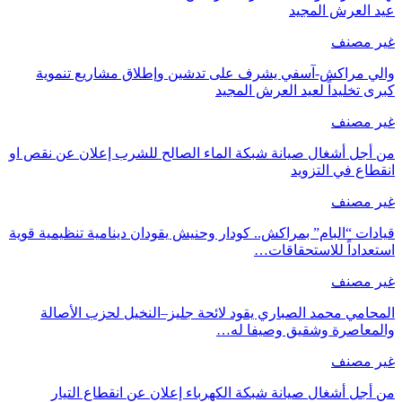
عيد العرش المجيد
غير مصنف
والي مراكش-آسفي يشرف على تدشين وإطلاق مشاريع تنموية
كبرى تخليداً لعيد العرش المجيد
غير مصنف
من أجل أشغال صيانة شبكة الماء الصالح للشرب إعلان عن نقص او
انقطاع في التزويد
غير مصنف
قيادات “البام” بمراكش.. كودار وحنيش يقودان دينامية تنظيمية قوية
استعداداً للاستحقاقات…
غير مصنف
المحامي محمد الصباري يقود لائحة جليز–النخيل لحزب الأصالة
والمعاصرة وشقيق وصيفا له…
غير مصنف
من أجل أشغال صيانة شبكة الكهرباء إعلان عن انقطاع التيار