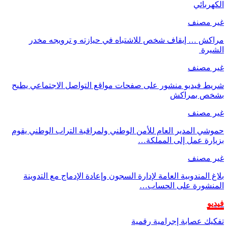
الكهربائي
غير مصنف
مراكش … إيقاف شخص للاشتباه في حيازته و ترويجه مخدر
الشيرة
غير مصنف
شريط فيديو منشور على صفحات مواقع التواصل الاجتماعي يطيح
بشخص بمراكش
غير مصنف
حموشي المدير العام للأمن الوطني ولمراقبة التراب الوطني يقوم
بزيارة عمل إلى المملكة…
غير مصنف
بلاغ المندوبية العامة لإدارة السجون وإعادة الإدماج مع التدوينة
المنشورة على الحساب…
فيديو
تفكيك عصابة إجرامية رقمية