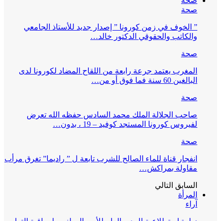
صحة
صحة
” الخوف في زمن كورونا ” إصدار جديد للأستاذ الجامعي
والكاتب والحقوقي الدكتور خالد…
صحة
المغرب يعتمد جرعة رابعة من اللقاح المضاد لكورونا لدى
البالغين 60 سنة فما فوق أو من…
صحة
صاحب الجلالة الملك محمد السادس حفظه الله تعرض
لفيروس كورونا المستجد كوفيد – 19 ، بدون…
صحة
انفجار قناة للماء الصالح للشرب تابعة ل ” راديما” تغرق مرأب
مقاولة بمراكش…
السابق
التالي
المرأة
آراء