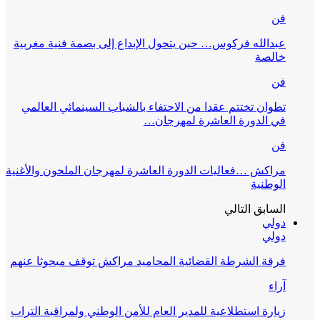
فن
عبدالله فركوس… حين يتحول الإبداع إلى بصمة فنية مغربية
خالصة
فن
تطوان تختتم عقدا من الاحتفاء بالشباب السينمائي العالمي
في الدورة العاشرة لمهرجان…
فن
مراكش …فعاليات الدورة العاشرة لمهرجان الملحون والأغنية
الوطنية
السابق
التالي
دولي
دولي
فرقة الشرطة القضائية المحاميد مراكش توقف مبحوثا عنهم
آراء
زيارة استطلاعية للمدير العام للأمن الوطني ولمراقبة التراب