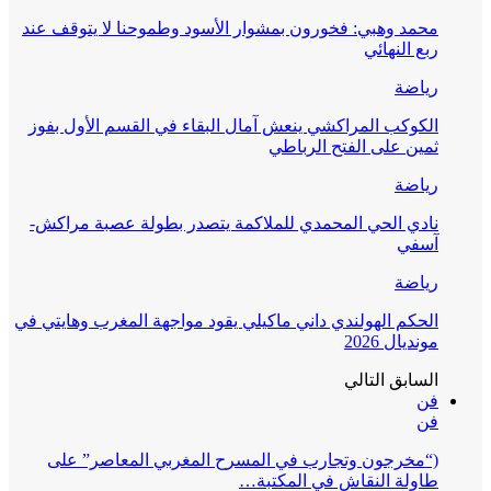
محمد وهبي: فخورون بمشوار الأسود وطموحنا لا يتوقف عند
ربع النهائي
رياضة
الكوكب المراكشي ينعش آمال البقاء في القسم الأول بفوز
ثمين على الفتح الرباطي
رياضة
نادي الحي المحمدي للملاكمة يتصدر بطولة عصبة مراكش-
آسفي
رياضة
الحكم الهولندي داني ماكيلي يقود مواجهة المغرب وهايتي في
مونديال 2026
السابق
التالي
فن
فن
(“مخرجون وتجارب في المسرح المغربي المعاصر” على
طاولة النقاش في المكتبة…