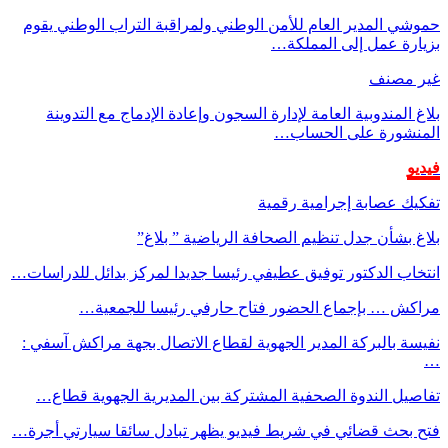
حموشي المدير العام للأمن الوطني ولمراقبة التراب الوطني يقوم
بزيارة عمل إلى المملكة…
غير مصنف
بلاغ المندوبية العامة لإدارة السجون وإعادة الإدماج مع التدوينة
المنشورة على الحساب…
فيديو
تفكيك عصابة إجرامية رقمية
بلاغ بشأن جدل تنظيم الصحافة الرياضية ” بلاغ”
انتخاب الدكتور توفيق عطيفي رئيسا جديدا لمركز بدائل للدراسات…
مراكش … بإجماع الحضور فتاح حارفي رئيسا للجمعية…
نفيسة بالبركة المدير الجهوية لقطاع الاتصال بجهة مراكش آسفي :
…
تفاصيل الندوة الصحفية المشتركة بين المديرية الجهوية قطاع…
فتح بحث قضائي في شريط فيديو يظهر تبادل سائقا سيارتي أجرة…