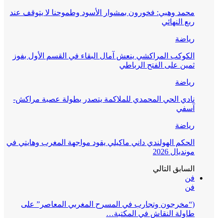
محمد وهبي: فخورون بمشوار الأسود وطموحنا لا يتوقف عند
ربع النهائي
رياضة
الكوكب المراكشي ينعش آمال البقاء في القسم الأول بفوز
ثمين على الفتح الرباطي
رياضة
نادي الحي المحمدي للملاكمة يتصدر بطولة عصبة مراكش-
آسفي
رياضة
الحكم الهولندي داني ماكيلي يقود مواجهة المغرب وهايتي في
مونديال 2026
السابق
التالي
فن
فن
(“مخرجون وتجارب في المسرح المغربي المعاصر” على
طاولة النقاش في المكتبة…