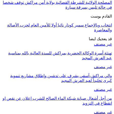
المصلحة الولائية للشرطة القضائية بولاية أمن مراكش توقف شخصا
في حالة تلبس بسرقة سيارة
القادم بوست
انتخاب وبالإجماع سمير كودار نائبا أولا للأمين العام لحزب الأصالة
والمعاصرة
قد يعجبك ايضا
غير مصنف
تهنئة أسرة الوكالة الحضرية بمراكش للسدة العالية بالله بمناسبة
عيد العرش المجيد
غير مصنف
والي مراكش-آسفي يشرف على تدشين وإطلاق مشاريع تنموية
كبرى تخليداً لعيد العرش المجيد
غير مصنف
من أجل أشغال صيانة شبكة الماء الصالح للشرب إعلان عن نقص او
انقطاع في التزويد
غير مصنف