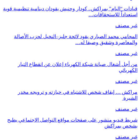
قيادات “البام” بمراكش.. كودار وحنيش يقودان دينامية تنظيمية قوية
استعداداً للاستحقاقات…
غير مصنف
المحامي محمد الصباري يقود لائحة جليز–النخيل لحزب الأصالة
والمعاصرة وشقيق وصيفا له…
غير مصنف
من أجل أشغال صيانة شبكة الكهرباء إعلان عن انقطاع التيار
الكهربائي
غير مصنف
مراكش … إيقاف شخص للاشتباه في حيازته و ترويجه مخدر
الشيرة
غير مصنف
شريط فيديو منشور على صفحات مواقع التواصل الاجتماعي يطيح
بشخص بمراكش
غير مصنف