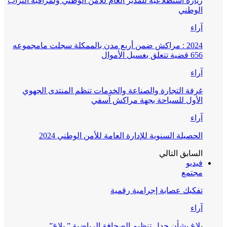
زيارة استطلاعية للمدير العام للأمن الوطني ولمراقبة التراب
الوطني
آراء
2024 : مراكش ضمن أربع مدن بالممكلة سجلت مامجموعه
656 قضية تتعلق بغسيل الأموال
آراء
غرفة التجارة والصناعة والخدمات تنظم المنتدى الجهوي
الأول للسياحة بجهة مراكش آسفي
آراء
الحصيلة السنوية للإدارة العامة للأمن الوطني 2024
السابق
التالي
فيديو
مجتمع
تفكيك عصابة إجرامية رقمية
آراء
بلاغ بشأن جدل تنظيم الصحافة الرياضية ” بلاغ”