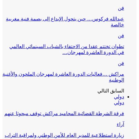
فن
عبدالله فركوس… حين يتحول الإبداع إلى بصمة فنية مغربية
خالصة
فن
تطوان تختتم عقدا من الاحتفاء بالشباب السينمائي العالمي
في الدورة العاشرة لمهرجان…
فن
مراكش …فعاليات الدورة العاشرة لمهرجان الملحون والأغنية
الوطنية
السابق
التالي
دولي
دولي
فرقة الشرطة القضائية المحاميد مراكش توقف مبحوثا عنهم
آراء
زيارة استطلاعية للمدير العام للأمن الوطني ولمراقبة التراب