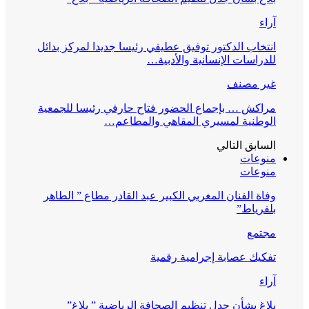
آراء
انتخاب الدكتور توفيق عطيفي رئيسا جديدا لمركز بدائل
للدراسات الإنسانية والأدبية…
غير مصنف
مراكش … بإجماع الحضور فتاح حارفي رئيسا للجمعية
الوطنية لمسيري المقاهي والمطاعم…
السابق
التالي
منوعات
منوعات
وفاة الفنان المغربي الكبير عبد القادر مطاع ” الطاهر
بلفرياط”
مجتمع
تفكيك عصابة إجرامية رقمية
آراء
بلاغ بشأن جدل تنظيم الصحافة الرياضية ” بلاغ”