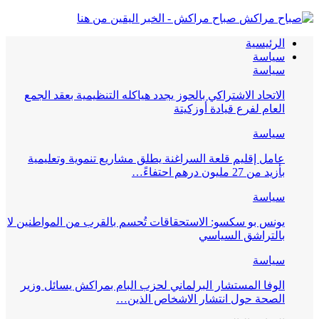
صباح مراكش - الخبر اليقين من هنا
الرئيسية
سياسة
سياسة
الاتحاد الاشتراكي بالحوز يجدد هياكله التنظيمية بعقد الجمع
العام لفرع قيادة أوزكيتة
سياسة
عامل إقليم قلعة السراغنة يطلق مشاريع تنموية وتعليمية
بأزيد من 27 مليون درهم احتفاءً…
سياسة
يونس بو سكسو: الاستحقاقات تُحسم بالقرب من المواطنين لا
بالتراشق السياسي
سياسة
الوفا المستشار البرلماني لحزب البام بمراكش يسائل وزير
الصحة حول انتشار الاشخاص الذين…