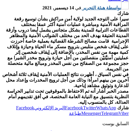
بواسطة
هيئة التحرير
في
14 ديسمبر, 2021
شارك
سيرا على التوجه الجديد لولاية أمن مراكش بشأن توسيع رقعة
المراقبة الأمنية ومباشرة عمليات أمنية أكثر عمقا بمختلف
القطاعات الترابية للمدينة بشكل متجانس يشمل أيضا دروب وأزقة
المدينة العتيقة بهدف الحد من مختلف الشوائب الأمنية والمظاهر
الإجرامية قامت مصالح الشرطة القضائية بعملية خاصة أحرزت
على إيقاف شخص متلبس بترويج مسكر ماء الحياة وحيازة وإتلاف
كمية مهمة من نفس المخدر، بالإضافة إلى إيقاف شخصين إثر
عمليتين أمنيَّتيْن منفصلتين من أجل حيازة وترويج مخدر الشيرا مع
حجز مجموعة من الصفائح من نفس المخدر ومبالغ مالية متحصلة
من الجريمة.
في نفس السياق ، أظهرت نتائج العمليات الأمنية إيقاف ثلاثة أشخاص
آخرين من بينهم امرأة/ وذلك من أجل ترويج المخدرات وإعداد محل
للدعارة وتوثيق مشاهد إباحية.
مصدر الخبر أشار أنه تم الاحتفاظ بالموقوفين تحت تدابير الحراسة
النظرية بتنسيق مع النيابة العامة المختصة، في أفق تقديمهم أمام
العدالة، كل بالمنسوب إليه.
شارك
WhatsApp
Twitter
Facebook
البريد الإلكتروني
Facebook
Viber
Telegram
Messenger
طباعة
السابق بوست