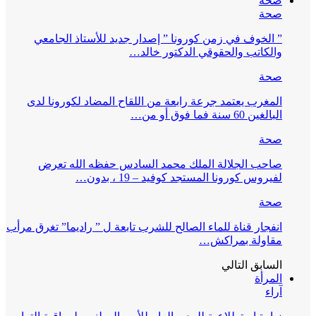
صحة
صحة
” الخوف في زمن كورونا ” إصدار جديد للأستاذ الجامعي
والكاتب والحقوقي الدكتور خالد…
صحة
المغرب يعتمد جرعة رابعة من اللقاح المضاد لكورونا لدى
البالغين 60 سنة فما فوق أو من…
صحة
صاحب الجلالة الملك محمد السادس حفظه الله تعرض
لفيروس كورونا المستجد كوفيد – 19 ، بدون…
صحة
انفجار قناة للماء الصالح للشرب تابعة ل ” راديما” تغرق مرأب
مقاولة بمراكش…
السابق
التالي
المرأة
آراء