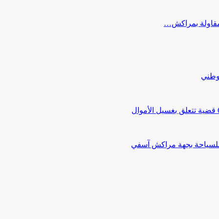
ب مقاولة بمراكش…
لوطني
 للسياحة بجهة مراكش آسفي