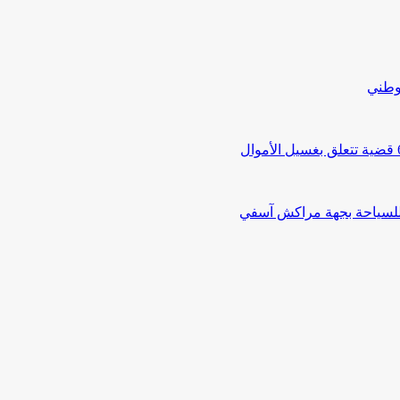
لوطني
 للسياحة بجهة مراكش آسفي