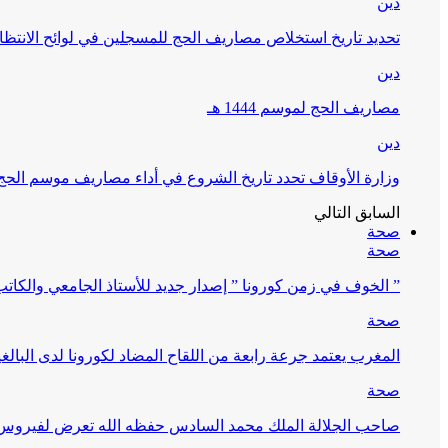
دين
تحديد تاريخ استخلاص مصاريف الحج للمسجلين في لوائح الانتظار (
دين
مصاريف الحج لموسم 1444 هـ
دين
وزارة الأوقاف تحدد تاريخ الشروع في أداء مصاريف موسم الحج لـ 4
السابق
التالي
صحة
صحة
” الخوف في زمن كورونا ” إصدار جديد للأستاذ الجامعي والكات
صحة
المغرب يعتمد جرعة رابعة من اللقاح المضاد لكورونا لدى البالغين 60 سنة فما فوق أو 
صحة
صاحب الجلالة الملك محمد السادس حفظه الله تعرض لفيروس كورونا ا