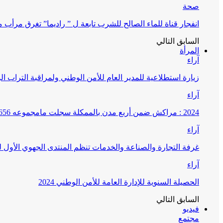
صحة
انفجار قناة للماء الصالح للشرب تابعة ل ” راديما” تغرق مرأ
السابق
التالي
المرأة
آراء
زيارة استطلاعية للمدير العام للأمن الوطني ولمراقبة التراب ا
آراء
2024 : مراكش ضمن أربع مدن بالممكلة سجلت مامجموعه 656 قضية تتعلق بغسيل الأموال
آراء
غرفة التجارة والصناعة والخدمات تنظم المنتدى الجهوي الأول
آراء
الحصيلة السنوية للإدارة العامة للأمن الوطني 2024
السابق
التالي
فيديو
مجتمع