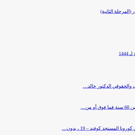
المرحلة الثانية)
144
ب والحقوقي الدكتور خالد…
من…
لمستجد كوفيد – 19 ، بدون…