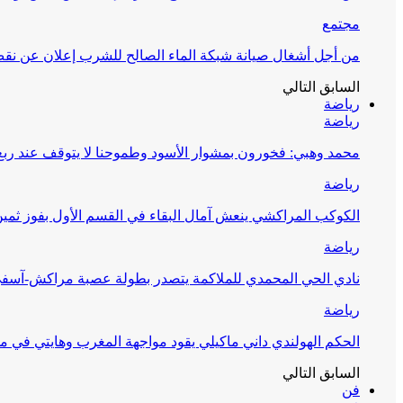
مجتمع
من أجل أشغال صيانة شبكة الماء الصالح للشرب إعلان عن نقص 
السابق
التالي
رياضة
رياضة
محمد وهبي: فخورون بمشوار الأسود وطموحنا لا يتوقف عند ربع 
رياضة
الكوكب المراكشي ينعش آمال البقاء في القسم الأول بفوز ثمين
رياضة
نادي الحي المحمدي للملاكمة يتصدر بطولة عصبة مراكش-آسف
رياضة
الحكم الهولندي داني ماكيلي يقود مواجهة المغرب وهايتي في مونديا
السابق
التالي
فن