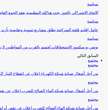
سياسة
الاتحاد الاشتراكي بالحوز يجدد هياكله التنظيمية بعقد الجمع العام
سياسة
عامل إقليم قلعة السراغنة يطلق مشاريع تنموية وتعليمية بأزيد من 27 مليون درهم احتف
سياسة
يونس بو سكسو: الاستحقاقات تُحسم بالقرب من المواطنين لا ب
السابق
التالي
مجتمع
مجتمع
من أجل أشغال صيانة شبكة الكهرباء إعلان عن إنقطاع التيار الك
مجتمع
من أجل أشغال صيانة شبكة الماء الصالح للشرب إعلان عن نقص 
مجتمع
من أجل صيانة شبكة الماء الصالح للشرب إعلان عن نقص أو انق