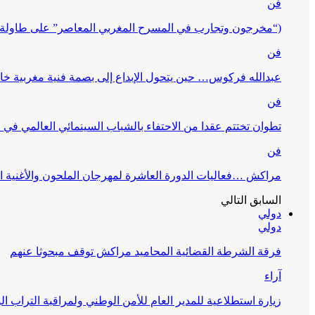
فن
(“مخرجون وتجارب في المسرح المغربي المعاصر” على طاولة 
فن
عبدالله فركوس… حين يتحول الإبداع إلى بصمة فنية مغربية خا
فن
تطوان تختتم عقدا من الاحتفاء بالشباب السينمائي العالمي في
فن
مراكش …فعاليات الدورة العاشرة لمهرجان الملحون والأغنية ا
السابق
التالي
دولي
دولي
فرقة الشرطة القضائية المحاميد مراكش توقف مبحوثا عنهم
آراء
زيارة استطلاعية للمدير العام للأمن الوطني ولمراقبة التراب ا