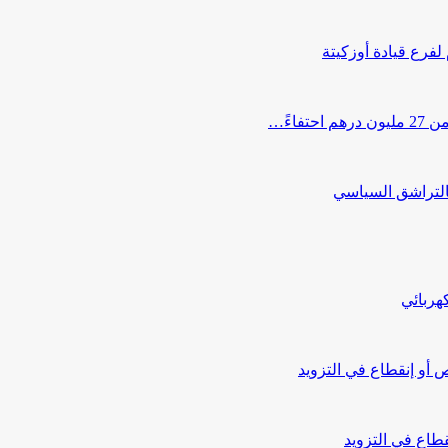
 لفرع قيادة أوزكيتة
اءً…
التراشق السياسي
هربائي
أو إنقطاع في التزويد
طاع في التزويد