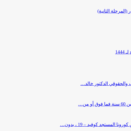
المرحلة الثانية)
144
ب والحقوقي الدكتور خالد…
من…
لمستجد كوفيد – 19 ، بدون…