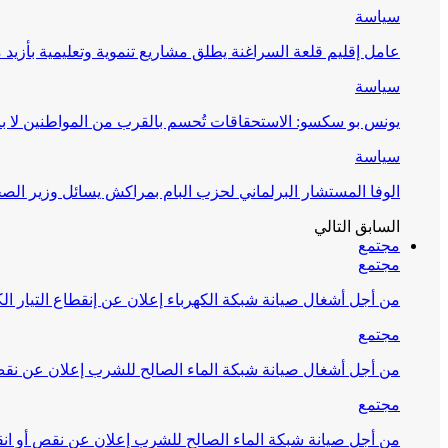
سياسة
عامل إقليم قلعة السراغنة يطلق مشاريع تنموية وتعليمية بأزيد من 27 مليون درهم احتف
سياسة
يونس بو سكسو: الاستحقاقات تُحسم بالقرب من المواطنين لا ب
سياسة
الوفا المستشار البرلماني لحزب البام بمراكش يسائل وزير ال
السابق
التالي
مجتمع
مجتمع
من أجل أشغال صيانة شبكة الكهرباء إعلان عن إنقطاع التيار الك
مجتمع
من أجل أشغال صيانة شبكة الماء الصالح للشرب إعلان عن نقص 
مجتمع
من أجل صيانة شبكة الماء الصالح للشرب إعلان عن نقص أو انق