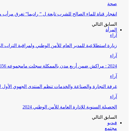
صحة
انفجار قناة للماء الصالح للشرب تابعة ل ” راديما” تغرق مرأ
السابق
التالي
المرأة
آراء
زيارة استطلاعية للمدير العام للأمن الوطني ولمراقبة التراب ا
آراء
2024 : مراكش ضمن أربع مدن بالممكلة سجلت مامجموعه 656 قضية تتعلق بغسيل الأموال
آراء
غرفة التجارة والصناعة والخدمات تنظم المنتدى الجهوي الأول
آراء
الحصيلة السنوية للإدارة العامة للأمن الوطني 2024
السابق
التالي
فيديو
مجتمع