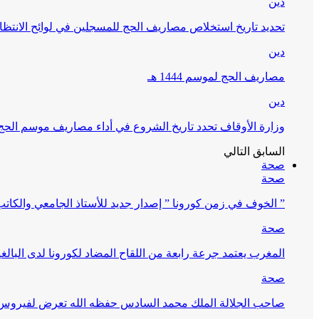
دين
تحديد تاريخ استخلاص مصاريف الحج للمسجلين في لوائح الانتظار (
دين
مصاريف الحج لموسم 1444 هـ
دين
وزارة الأوقاف تحدد تاريخ الشروع في أداء مصاريف موسم الحج لـ 4
السابق
التالي
صحة
صحة
” الخوف في زمن كورونا ” إصدار جديد للأستاذ الجامعي والكات
صحة
المغرب يعتمد جرعة رابعة من اللقاح المضاد لكورونا لدى البالغين 60 سنة فما فوق أو 
صحة
صاحب الجلالة الملك محمد السادس حفظه الله تعرض لفيروس كورونا ا