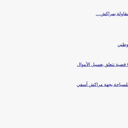
ب مقاولة بمراكش…
لوطني
 للسياحة بجهة مراكش آسفي