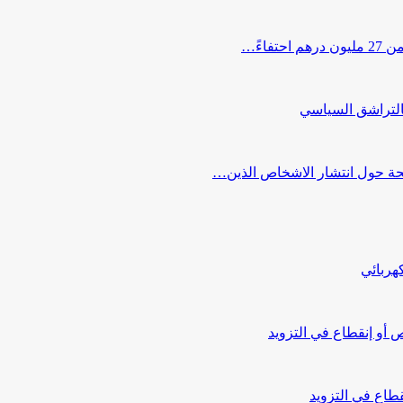
اءً…
التراشق السياسي
صحة حول انتشار الاشخاص الذين…
هربائي
أو إنقطاع في التزويد
طاع في التزويد