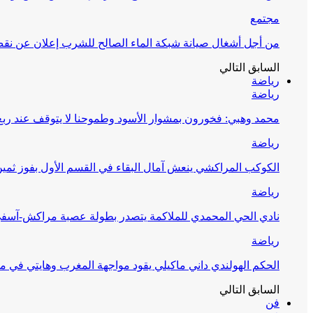
مجتمع
من أجل أشغال صيانة شبكة الماء الصالح للشرب إعلان عن نقص 
السابق
التالي
رياضة
رياضة
محمد وهبي: فخورون بمشوار الأسود وطموحنا لا يتوقف عند ربع 
رياضة
الكوكب المراكشي ينعش آمال البقاء في القسم الأول بفوز ثمين
رياضة
نادي الحي المحمدي للملاكمة يتصدر بطولة عصبة مراكش-آسف
رياضة
الحكم الهولندي داني ماكيلي يقود مواجهة المغرب وهايتي في مونديا
السابق
التالي
فن