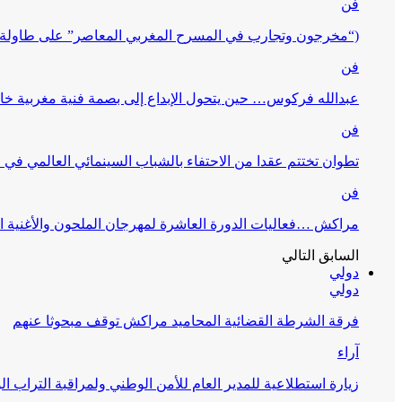
فن
(“مخرجون وتجارب في المسرح المغربي المعاصر” على طاولة 
فن
عبدالله فركوس… حين يتحول الإبداع إلى بصمة فنية مغربية خا
فن
تطوان تختتم عقدا من الاحتفاء بالشباب السينمائي العالمي في
فن
مراكش …فعاليات الدورة العاشرة لمهرجان الملحون والأغنية ا
السابق
التالي
دولي
دولي
فرقة الشرطة القضائية المحاميد مراكش توقف مبحوثا عنهم
آراء
زيارة استطلاعية للمدير العام للأمن الوطني ولمراقبة التراب ا