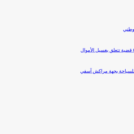
لوطني
 للسياحة بجهة مراكش آسفي