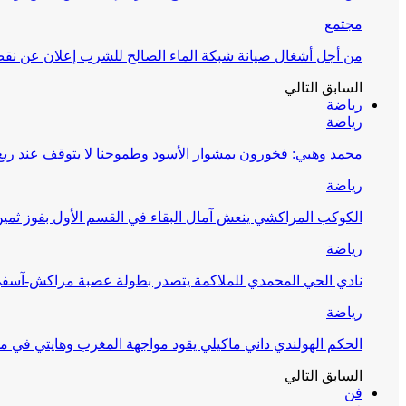
مجتمع
من أجل أشغال صيانة شبكة الماء الصالح للشرب إعلان عن نقص 
السابق
التالي
رياضة
رياضة
محمد وهبي: فخورون بمشوار الأسود وطموحنا لا يتوقف عند ربع 
رياضة
الكوكب المراكشي ينعش آمال البقاء في القسم الأول بفوز ثمين
رياضة
نادي الحي المحمدي للملاكمة يتصدر بطولة عصبة مراكش-آسف
رياضة
الحكم الهولندي داني ماكيلي يقود مواجهة المغرب وهايتي في مونديا
السابق
التالي
فن