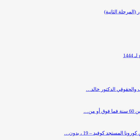
المرحلة الثانية)
144
ب والحقوقي الدكتور خالد…
من…
لمستجد كوفيد – 19 ، بدون…