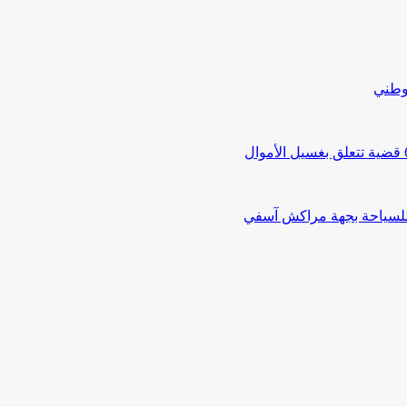
لوطني
 للسياحة بجهة مراكش آسفي