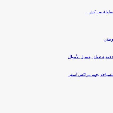
ب مقاولة بمراكش…
لوطني
 للسياحة بجهة مراكش آسفي