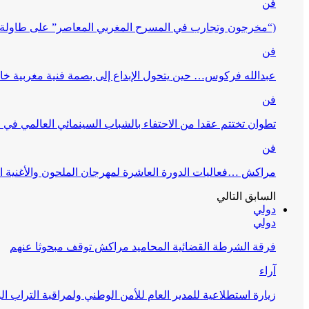
فن
(“مخرجون وتجارب في المسرح المغربي المعاصر” على طاولة 
فن
عبدالله فركوس… حين يتحول الإبداع إلى بصمة فنية مغربية خا
فن
تطوان تختتم عقدا من الاحتفاء بالشباب السينمائي العالمي في
فن
مراكش …فعاليات الدورة العاشرة لمهرجان الملحون والأغنية ا
السابق
التالي
دولي
دولي
فرقة الشرطة القضائية المحاميد مراكش توقف مبحوثا عنهم
آراء
زيارة استطلاعية للمدير العام للأمن الوطني ولمراقبة التراب ا