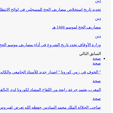
دين
تحديد تاريخ استخلاص مصاريف الحج للمسجلين في لوائح الانتظار (
دين
مصاريف الحج لموسم 1444 هـ
دين
وزارة الأوقاف تحدد تاريخ الشروع في أداء مصاريف موسم الحج لـ 4
السابق
التالي
صحة
صحة
” الخوف في زمن كورونا ” إصدار جديد للأستاذ الجامعي والكات
صحة
المغرب يعتمد جرعة رابعة من اللقاح المضاد لكورونا لدى البالغين 60 سنة فما فوق أو 
صحة
صاحب الجلالة الملك محمد السادس حفظه الله تعرض لفيروس كورونا ا