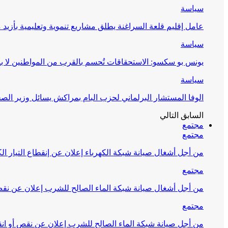
سياسة
عامل إقليم قلعة السراغنة يطلق مشاريع تنموية وتعليمية بأزيد من 27 مليون درهم احتف
سياسة
يونس بو سكسو: الاستحقاقات تُحسم بالقرب من المواطنين لا ب
سياسة
الوفا المستشار البرلماني لحزب البام بمراكش يسائل وزير ال
السابق
التالي
مجتمع
مجتمع
من أجل أشغال صيانة شبكة الكهرباء إعلان عن إنقطاع التيار الك
مجتمع
من أجل أشغال صيانة شبكة الماء الصالح للشرب إعلان عن نقص 
مجتمع
من أجل صيانة شبكة الماء الصالح للشرب إعلان عن نقص أو انق