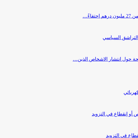
اءً…
التراشق السياسي
صحة حول انتشار الاشخاص الذين…
هربائي
أو إنقطاع في التزويد
طاع في التزويد