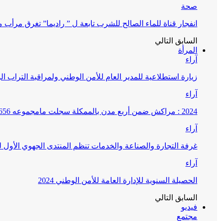
صحة
انفجار قناة للماء الصالح للشرب تابعة ل ” راديما” تغرق مرأ
السابق
التالي
المرأة
آراء
زيارة استطلاعية للمدير العام للأمن الوطني ولمراقبة التراب ا
آراء
2024 : مراكش ضمن أربع مدن بالممكلة سجلت مامجموعه 656 قضية تتعلق بغسيل الأموال
آراء
غرفة التجارة والصناعة والخدمات تنظم المنتدى الجهوي الأول
آراء
الحصيلة السنوية للإدارة العامة للأمن الوطني 2024
السابق
التالي
فيديو
مجتمع