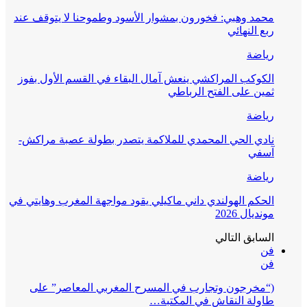
محمد وهبي: فخورون بمشوار الأسود وطموحنا لا يتوقف عند
ربع النهائي
رياضة
الكوكب المراكشي ينعش آمال البقاء في القسم الأول بفوز
ثمين على الفتح الرباطي
رياضة
نادي الحي المحمدي للملاكمة يتصدر بطولة عصبة مراكش-
آسفي
رياضة
الحكم الهولندي داني ماكيلي يقود مواجهة المغرب وهايتي في
مونديال 2026
السابق
التالي
فن
فن
(“مخرجون وتجارب في المسرح المغربي المعاصر” على
طاولة النقاش في المكتبة…