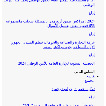
زيارة استطلاعية للمدير العام للأمن الوطني ولمراقبة التراب
الوطني
آراء
2024 : مراكش ضمن أربع مدن بالممكلة سجلت مامجموعه
656 قضية تتعلق بغسيل الأموال
آراء
غرفة التجارة والصناعة والخدمات تنظم المنتدى الجهوي
الأول للسياحة بجهة مراكش آسفي
آراء
الحصيلة السنوية للإدارة العامة للأمن الوطني 2024
السابق
التالي
فيديو
مجتمع
تفكيك عصابة إجرامية رقمية
آراء
بلاغ بشأن جدل تنظيم الصحافة الرياضية ” بلاغ”