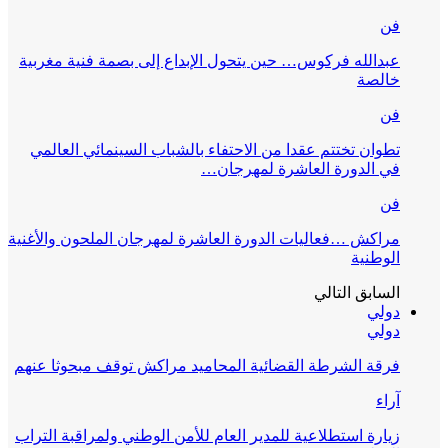
فن
عبدالله فركوس… حين يتحول الإبداع إلى بصمة فنية مغربية
خالصة
فن
تطوان تختتم عقدا من الاحتفاء بالشباب السينمائي العالمي
في الدورة العاشرة لمهرجان…
فن
مراكش …فعاليات الدورة العاشرة لمهرجان الملحون والأغنية
الوطنية
السابق
التالي
دولي
دولي
فرقة الشرطة القضائية المحاميد مراكش توقف مبحوثا عنهم
آراء
زيارة استطلاعية للمدير العام للأمن الوطني ولمراقبة التراب