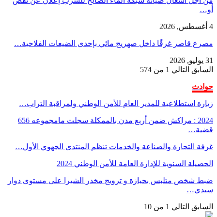
من أجل أشغال صيانة شبكة الماء الصالح للشرب إعلان عن نقص
أو…
4 أغسطس, 2026
مصرع قاصر غرقًا داخل صهريج مائي بإحدى الضيعات الفلاحية…
31 يوليو, 2026
السابق
التالي
1 من 574
حوادث
زيارة استطلاعية للمدير العام للأمن الوطني ولمراقبة التراب…
2024 : مراكش ضمن أربع مدن بالممكلة سجلت مامجموعه 656
قضية…
غرفة التجارة والصناعة والخدمات تنظم المنتدى الجهوي الأول…
الحصيلة السنوية للإدارة العامة للأمن الوطني 2024
ضبط شخص متلبس بحيازة و ترويج مخدر الشيرا على مستوى دوار
سيدي…
السابق
التالي
1 من 10