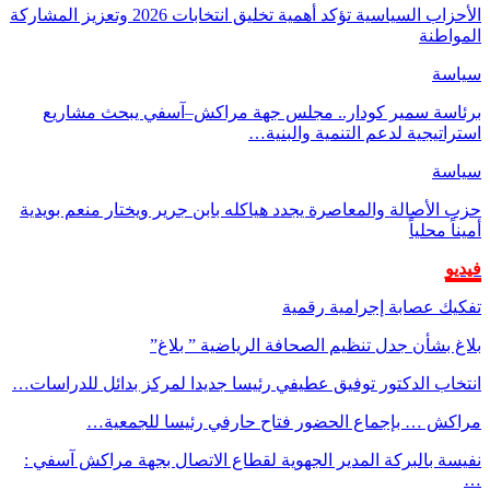
الأحزاب السياسية تؤكد أهمية تخليق انتخابات 2026 وتعزيز المشاركة
المواطنة
سياسة
برئاسة سمير كودار.. مجلس جهة مراكش–آسفي يبحث مشاريع
استراتيجية لدعم التنمية والبنية…
سياسة
حزب الأصالة والمعاصرة يجدد هياكله بابن جرير ويختار منعم بويدية
أميناً محلياً
فيديو
تفكيك عصابة إجرامية رقمية
بلاغ بشأن جدل تنظيم الصحافة الرياضية ” بلاغ”
انتخاب الدكتور توفيق عطيفي رئيسا جديدا لمركز بدائل للدراسات…
مراكش … بإجماع الحضور فتاح حارفي رئيسا للجمعية…
نفيسة بالبركة المدير الجهوية لقطاع الاتصال بجهة مراكش آسفي :
…