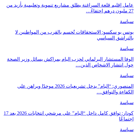
عامل إقليم قلعة السراغنة يطلق مشاريع تنموية وتعليمية بأزيد من
27 مليون درهم احتفاءً…
سياسة
يونس بو سكسو: الاستحقاقات تُحسم بالقرب من المواطنين لا
بالتراشق السياسي
سياسة
الوفا المستشار البرلماني لحزب البام بمراكش يسائل وزير الصحة
حول انتشار الاشخاص الذين…
سياسة
المنصوري: “البام” يدخل تشريعيات 2026 موحدًا ويراهن على
الكفاءة والتوافق…
سياسة
كودار: توافق كامل داخل “البام” على مرشحي انتخابات 2026 بعد 17
اجتماعًا
سياسة