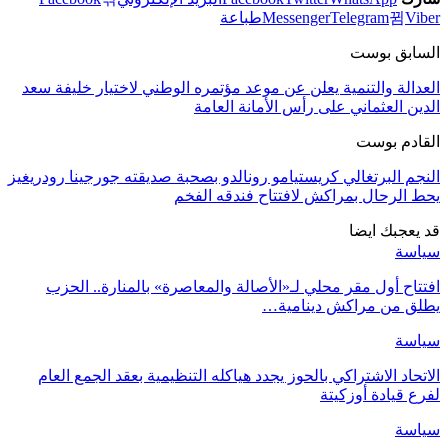
Viber
Telegram
Messenger
طباعة
السابق بوست
العدالة والتنمية يعلن عن موعد مؤتمره الوطني لاختيار خليفة سعد
الدين العثماني على رأس الأمانة العامة
القادم بوست
النجم البرتغالي كريستيامو رونالدو بصحبة صديقته جورجينا رودريغيز
يحط الرحال بمراكش لافتتاح فندقه الفخم
قد يعجبك ايضا
سياسة
افتتاح أول مقر محلي لـ«الأصالة والمعاصرة» بالمنارة.. الحزب
يطلق من مراكش دينامية…
سياسة
الاتحاد الاشتراكي بالحوز يجدد هياكله التنظيمية بعقد الجمع العام
لفرع قيادة أوزكيتة
سياسة