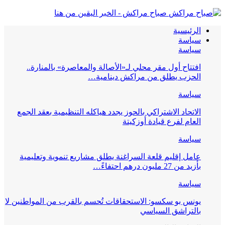
صباح مراكش - الخبر اليقين من هنا
الرئيسية
سياسة
سياسة
افتتاح أول مقر محلي لـ«الأصالة والمعاصرة» بالمنارة..
الحزب يطلق من مراكش دينامية…
سياسة
الاتحاد الاشتراكي بالحوز يجدد هياكله التنظيمية بعقد الجمع
العام لفرع قيادة أوزكيتة
سياسة
عامل إقليم قلعة السراغنة يطلق مشاريع تنموية وتعليمية
بأزيد من 27 مليون درهم احتفاءً…
سياسة
يونس بو سكسو: الاستحقاقات تُحسم بالقرب من المواطنين لا
بالتراشق السياسي