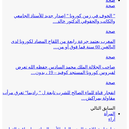
صحة
صحة
” الخوف في زمن كورونا ” إصدار جديد للأستاذ الجامعي
والكاتب والحقوقي الدكتور خالد…
صحة
المغرب يعتمد جرعة رابعة من اللقاح المضاد لكورونا لدى
البالغين 60 سنة فما فوق أو من…
صحة
صاحب الجلالة الملك محمد السادس حفظه الله تعرض
لفيروس كورونا المستجد كوفيد – 19 ، بدون…
صحة
انفجار قناة للماء الصالح للشرب تابعة ل ” راديما” تغرق مرأب
مقاولة بمراكش…
السابق
التالي
المرأة
آراء