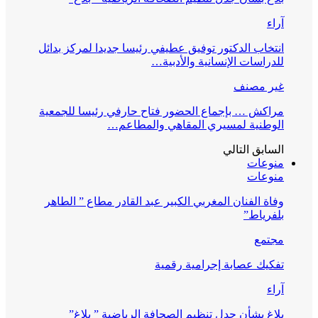
آراء
انتخاب الدكتور توفيق عطيفي رئيسا جديدا لمركز بدائل
للدراسات الإنسانية والأدبية…
غير مصنف
مراكش … بإجماع الحضور فتاح حارفي رئيسا للجمعية
الوطنية لمسيري المقاهي والمطاعم…
السابق
التالي
منوعات
منوعات
وفاة الفنان المغربي الكبير عبد القادر مطاع ” الطاهر
بلفرياط”
مجتمع
تفكيك عصابة إجرامية رقمية
آراء
بلاغ بشأن جدل تنظيم الصحافة الرياضية ” بلاغ”