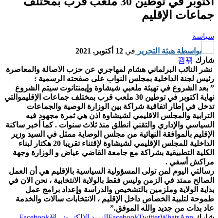
اكتوبر في توطين 30 ملعب قرب بمختلف
جماعات الإقليم
سياسة
بواسطة
هيئة التحرير
في
12 أكتوبر, 2021
شارك
نشر النائب البرلماني هشام لمهاجري عن حزب الاصالة والمعاصرة
رئيس لجنة الداخلية بمجلس النواب على صفحته الرسمية :
” بعد الشروع في تهيئة ملعبي شيشاوة وإيمنتانوت سيتم الشروع
نهاية اكتوبر في توطين 30 ملعب قرب بمختلف جماعات الإقليموالتي
تدخل في إطار اتفاقية شراكة بين الوزارة الوصية والجماعات
الترابية والمجلس الاقليمي لشيشاوة اذن هي ثمرة مجهود فيه
السياسي والإداري والتقني انطلق منذ ثلاث سنوات . كما أخبر ساكنة
الإقليم بالموافقة النهائية من مجلس الوصاية ممثل في السيد وزير
الداخلية للمجلس الإقليمي لشيشاوة لإقتناء تقريبا 20 هكتار لبناء
الكلية التطبيقية بشراكة مع جامعة القاضي عياض و الوزارة وجهة
مراكش أسفي .
رسالتي اليوم لمن تولى المسؤولية السياسية بالإقليم هي أن العمل
الصالح ممتد في الزمن وليس فقط بالولاية الانتخابية ، نحن الان في
بداية الولاية وملزمين بالتشخيص والدراسة وإعداد برامج عمل
طموحة لتلبية الخصاص داخل الإقليم ، الانتخابات سالات والخدمة
عاد بدات من جديد والله الموفق.”
شارك
WhatsApp
Twitter
Facebook
البريد الإلكتروني
Facebook