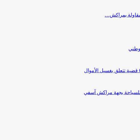
ب مقاولة بمراكش…
لوطني
 للسياحة بجهة مراكش آسفي