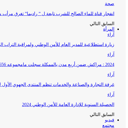
صحة
انفجار قناة للماء الصالح للشرب تابعة ل ” راديما” تغرق مرأ
السابق
التالي
المرأة
آراء
زيارة استطلاعية للمدير العام للأمن الوطني ولمراقبة التراب ا
آراء
2024 : مراكش ضمن أربع مدن بالممكلة سجلت مامجموعه 656 قضية تتعلق بغسيل الأموال
آراء
غرفة التجارة والصناعة والخدمات تنظم المنتدى الجهوي الأول
آراء
الحصيلة السنوية للإدارة العامة للأمن الوطني 2024
السابق
التالي
فيديو
مجتمع