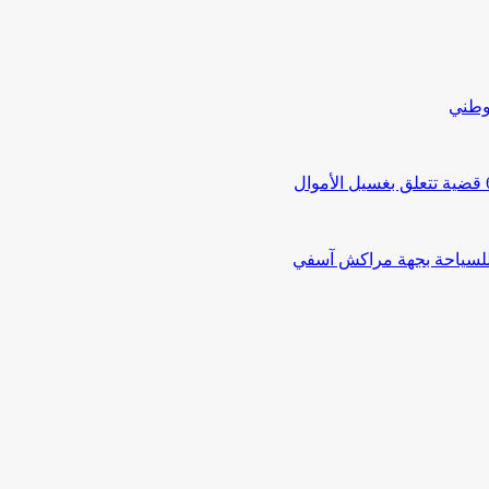
لوطني
 للسياحة بجهة مراكش آسفي