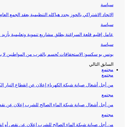
سياسة
الاتحاد الاشتراكي بالحوز يجدد هياكله التنظيمية بعقد الجمع العام
سياسة
عامل إقليم قلعة السراغنة يطلق مشاريع تنموية وتعليمية بأزيد من 27 مليون درهم احتف
سياسة
يونس بو سكسو: الاستحقاقات تُحسم بالقرب من المواطنين لا ب
السابق
التالي
مجتمع
مجتمع
من أجل أشغال صيانة شبكة الكهرباء إعلان عن إنقطاع التيار الك
مجتمع
من أجل أشغال صيانة شبكة الماء الصالح للشرب إعلان عن نقص 
مجتمع
من أجل صيانة شبكة الماء الصالح للشرب إعلان عن نقص أو انق