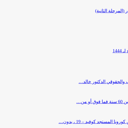
المرحلة الثانية)
144
ب والحقوقي الدكتور خالد…
من…
لمستجد كوفيد – 19 ، بدون…