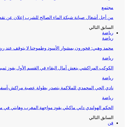
مجتمع
من أجل أشغال صيانة شبكة الماء الصالح للشرب إعلان عن نقص 
السابق
التالي
رياضة
رياضة
محمد وهبي: فخورون بمشوار الأسود وطموحنا لا يتوقف عند ربع 
رياضة
الكوكب المراكشي ينعش آمال البقاء في القسم الأول بفوز ثمين
رياضة
نادي الحي المحمدي للملاكمة يتصدر بطولة عصبة مراكش-آسف
رياضة
الحكم الهولندي داني ماكيلي يقود مواجهة المغرب وهايتي في مونديا
السابق
التالي
فن