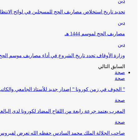
دين
تحديد تاريخ استخلاص مصاريف الحج للمسجلين في لوائح الانتظار (
دين
مصاريف الحج لموسم 1444 هـ
دين
وزارة الأوقاف تحدد تاريخ الشروع في أداء مصاريف موسم الحج لـ 4
السابق
التالي
صحة
صحة
” الخوف في زمن كورونا ” إصدار جديد للأستاذ الجامعي والكات
صحة
المغرب يعتمد جرعة رابعة من اللقاح المضاد لكورونا لدى البالغين 60 سنة فما فوق أو 
صحة
صاحب الجلالة الملك محمد السادس حفظه الله تعرض لفيروس كورونا ا