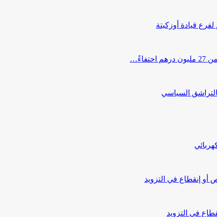
 لفرع قيادة أوزكيتة
اءً…
التراشق السياسي
هربائي
أو إنقطاع في التزويد
طاع في التزويد