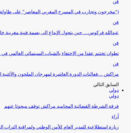
فن
(“مخرجون وتجارب في المسرح المغربي المعاصر” على طاولة 
فن
عبدالله فركوس… حين يتحول الإبداع إلى بصمة فنية مغربية خا
فن
تطوان تختتم عقدا من الاحتفاء بالشباب السينمائي العالمي في
فن
مراكش …فعاليات الدورة العاشرة لمهرجان الملحون والأغنية ا
السابق
التالي
دولي
دولي
فرقة الشرطة القضائية المحاميد مراكش توقف مبحوثا عنهم
آراء
زيارة استطلاعية للمدير العام للأمن الوطني ولمراقبة التراب ا