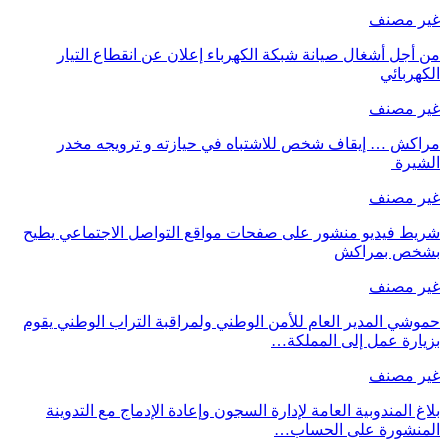
غير مصنف
من أجل أشغال صيانة شبكة الكهرباء إعلان عن انقطاع التيار
الكهربائي
غير مصنف
مراكش … إيقاف شخص للاشتباه في حيازته و ترويجه مخدر
الشيرة
غير مصنف
شريط فيديو منشور على صفحات مواقع التواصل الاجتماعي يطيح
بشخص بمراكش
غير مصنف
حموشي المدير العام للأمن الوطني ولمراقبة التراب الوطني يقوم
بزيارة عمل إلى المملكة…
غير مصنف
بلاغ المندوبية العامة لإدارة السجون وإعادة الإدماج مع التدوينة
المنشورة على الحساب…