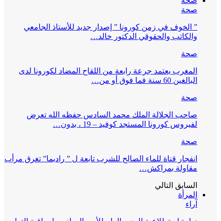
صحة
صحة
” الخوف في زمن كورونا ” إصدار جديد للأستاذ الجامعي
والكاتب والحقوقي الدكتور خالد…
صحة
المغرب يعتمد جرعة رابعة من اللقاح المضاد لكورونا لدى
البالغين 60 سنة فما فوق أو من…
صحة
صاحب الجلالة الملك محمد السادس حفظه الله تعرض
لفيروس كورونا المستجد كوفيد – 19 ، بدون…
صحة
انفجار قناة للماء الصالح للشرب تابعة ل ” راديما” تغرق مرأب
مقاولة بمراكش…
السابق
التالي
المرأة
آراء