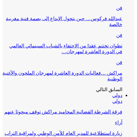
فن
عبدالله فركوس… حين يتحول الإبداع إلى بصمة فنية مغربية
خالصة
فن
تطوان تختتم عقدا من الاحتفاء بالشباب السينمائي العالمي
في الدورة العاشرة لمهرجان…
فن
مراكش …فعاليات الدورة العاشرة لمهرجان الملحون والأغنية
الوطنية
السابق
التالي
دولي
دولي
فرقة الشرطة القضائية المحاميد مراكش توقف مبحوثا عنهم
آراء
زيارة استطلاعية للمدير العام للأمن الوطني ولمراقبة التراب