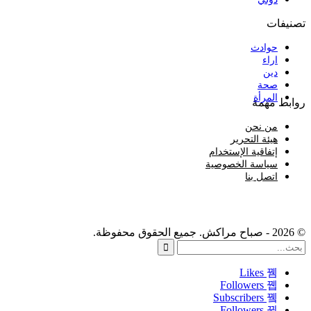
تصنيفات
حوادث
اراء
دين
صحة
المرأة
روابط مهمة
من نحن
هيئة التحرير
إتفاقية الإستخدام
سياسة الخصوصية
اتصل بنا
© 2026 - صباح مراكش. جميع الحقوق محفوظة.
Likes
Followers
Subscribers
Followers