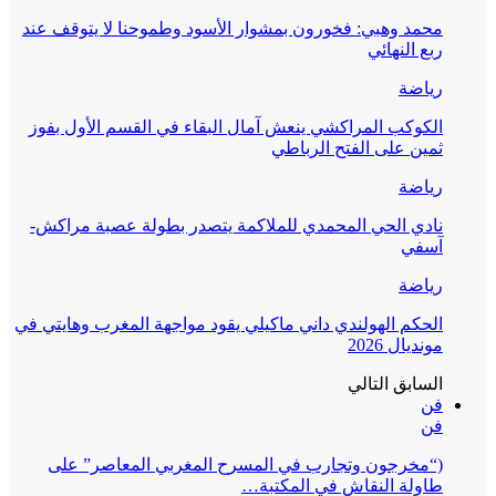
محمد وهبي: فخورون بمشوار الأسود وطموحنا لا يتوقف عند
ربع النهائي
رياضة
الكوكب المراكشي ينعش آمال البقاء في القسم الأول بفوز
ثمين على الفتح الرباطي
رياضة
نادي الحي المحمدي للملاكمة يتصدر بطولة عصبة مراكش-
آسفي
رياضة
الحكم الهولندي داني ماكيلي يقود مواجهة المغرب وهايتي في
مونديال 2026
السابق
التالي
فن
فن
(“مخرجون وتجارب في المسرح المغربي المعاصر” على
طاولة النقاش في المكتبة…