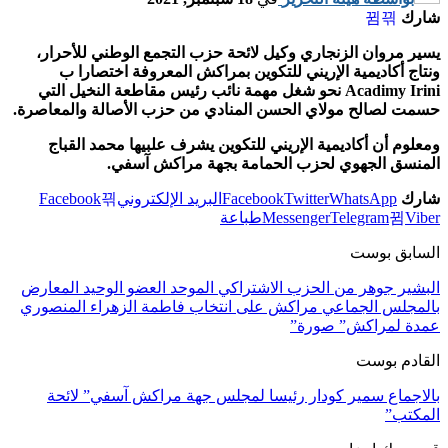
شارك
يسير مروان الزنجاري وكيل لائحة حزب التجمع الوطني للأحرار،
ونتاج أكاديمية الإريني للتكوين بمراكش المعروفة اختصارا ب
Acadimy Irini نحو شغل مهمة نائب رئيس مقاطعة النخيل التي
حسمت لصالح مولاي الحسن المنادي من حزب الأصالة والمعاصرة.
ومعلوم أن أكاديمية الإريني للتكوين يشرف علبيها محمد القباج
المنسق الجهوي لحزب الحمامة بجهة مراكش آسفي.
شارك
WhatsApp
Twitter
Facebook
البريد الإلكتروني
Facebook
Viber
Telegram
Messenger
طباعة
السابق بوست
البشير جوهر من الحزب الاشتراكي الموحد العضو الوحيد المعارض
بالمجلس الجماعي مراكش على انتخاب فاطمة الزهراء المنصوري
عمدة لمراكش” صورة”
القادم بوست
بالاجماع سمير كودار رئيسا لمجلس جهة مراكش آسفي” لائحة
المكتب”