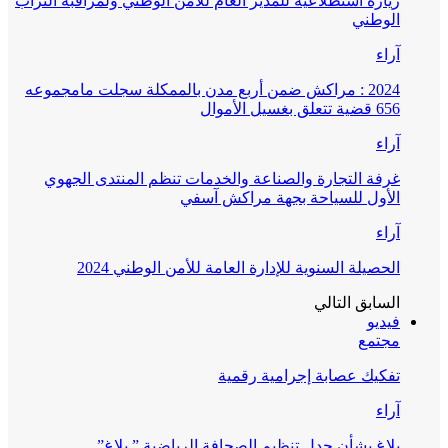
زيارة استطلاعية للمدير العام للأمن الوطني ولمراقبة التراب
الوطني
آراء
2024 : مراكش ضمن أربع مدن بالممكلة سجلت مامجموعه
656 قضية تتعلق بغسيل الأموال
آراء
غرفة التجارة والصناعة والخدمات تنظم المنتدى الجهوي
الأول للسياحة بجهة مراكش آسفي
آراء
الحصيلة السنوية للإدارة العامة للأمن الوطني 2024
السابق
التالي
فيديو
مجتمع
تفكيك عصابة إجرامية رقمية
آراء
بلاغ بشأن جدل تنظيم الصحافة الرياضية ” بلاغ”