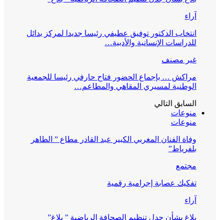
آراء
انتخاب الدكتور توفيق عطيفي رئيسا جديدا لمركز بدائل
للدراسات الإنسانية والأدبية…
غير مصنف
مراكش … بإجماع الحضور فتاح حارفي رئيسا للجمعية
الوطنية لمسيري المقاهي والمطاعم…
السابق
التالي
منوعات
منوعات
وفاة الفنان المغربي الكبير عبد القادر مطاع ” الطاهر
بلفرياط”
مجتمع
تفكيك عصابة إجرامية رقمية
آراء
بلاغ بشأن جدل تنظيم الصحافة الرياضية ” بلاغ”