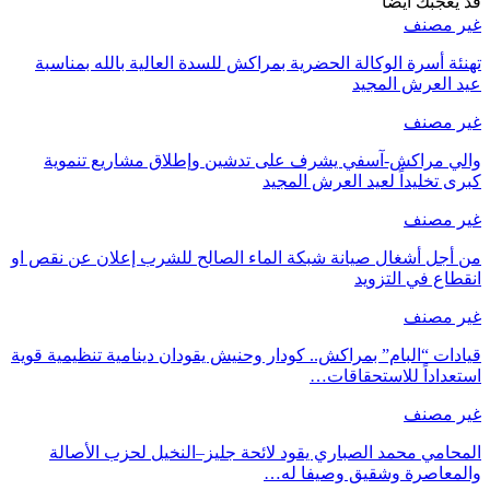
قد يعجبك ايضا
غير مصنف
تهنئة أسرة الوكالة الحضرية بمراكش للسدة العالية بالله بمناسبة
عيد العرش المجيد
غير مصنف
والي مراكش-آسفي يشرف على تدشين وإطلاق مشاريع تنموية
كبرى تخليداً لعيد العرش المجيد
غير مصنف
من أجل أشغال صيانة شبكة الماء الصالح للشرب إعلان عن نقص او
انقطاع في التزويد
غير مصنف
قيادات “البام” بمراكش.. كودار وحنيش يقودان دينامية تنظيمية قوية
استعداداً للاستحقاقات…
غير مصنف
المحامي محمد الصباري يقود لائحة جليز–النخيل لحزب الأصالة
والمعاصرة وشقيق وصيفا له…