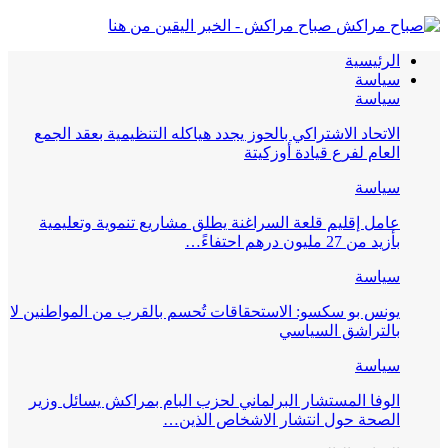
صباح مراكش - الخبر اليقين من هنا
الرئيسية
سياسة
سياسة
الاتحاد الاشتراكي بالحوز يجدد هياكله التنظيمية بعقد الجمع
العام لفرع قيادة أوزكيتة
سياسة
عامل إقليم قلعة السراغنة يطلق مشاريع تنموية وتعليمية
بأزيد من 27 مليون درهم احتفاءً…
سياسة
يونس بو سكسو: الاستحقاقات تُحسم بالقرب من المواطنين لا
بالتراشق السياسي
سياسة
الوفا المستشار البرلماني لحزب البام بمراكش يسائل وزير
الصحة حول انتشار الاشخاص الذين…