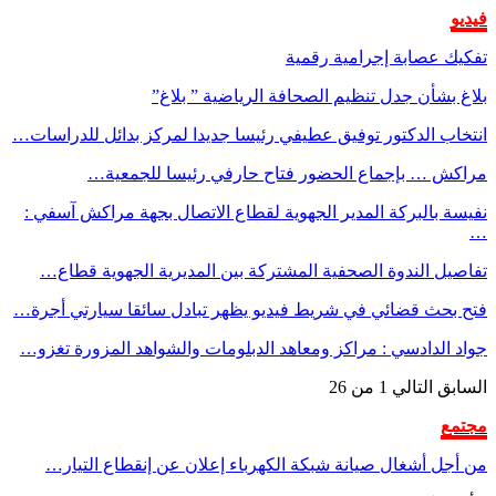
فيديو
تفكيك عصابة إجرامية رقمية
بلاغ بشأن جدل تنظيم الصحافة الرياضية ” بلاغ”
انتخاب الدكتور توفيق عطيفي رئيسا جديدا لمركز بدائل للدراسات…
مراكش … بإجماع الحضور فتاح حارفي رئيسا للجمعية…
نفيسة بالبركة المدير الجهوية لقطاع الاتصال بجهة مراكش آسفي :
…
تفاصيل الندوة الصحفية المشتركة بين المديرية الجهوية قطاع…
فتح بحث قضائي في شريط فيديو يظهر تبادل سائقا سيارتي أجرة…
جواد الدادسي : مراكز ومعاهد الدبلومات والشواهد المزورة تغزو…
السابق
التالي
1 من 26
مجتمع
من أجل أشغال صيانة شبكة الكهرباء إعلان عن إنقطاع التيار…