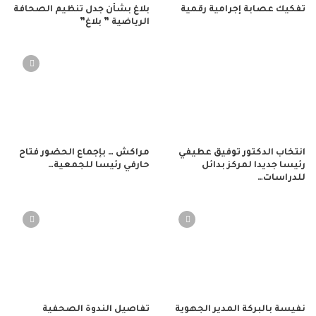
تفكيك عصابة إجرامية رقمية
بلاغ بشأن جدل تنظيم الصحافة
الرياضية ” بلاغ”
انتخاب الدكتور توفيق عطيفي
مراكش … بإجماع الحضور فتاح
رئيسا جديدا لمركز بدائل
حارفي رئيسا للجمعية…
للدراسات…
نفيسة بالبركة المدير الجهوية
تفاصيل الندوة الصحفية