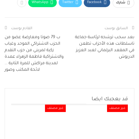
WhatsApp
Twitter
Facebook
شارك
السابق بوست
القادم بوست
بعد سحب ترشحه لرئاسة جماعة
ب 79 صوتا ومعارضة عضو من
تاسلطانت هذه الأحزاب تطعن
الحزب الاشتراكي الموحد وغياب
في المقعد البرلماني لعبد العزيز
زكية لمريني من حزب التقدم
الدريوش
والاشتراكية فاطمة الزهراء عمدة
لمدينة مراكش للمرة الثانية …
لائحة المكتب وصور
قد يعجبك ايضا
غير مصنف
غير مصنف