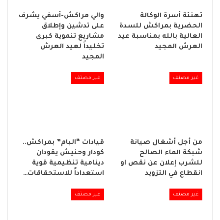
تهنئة أسرة الوكالة
والي مراكش-آسفي يشرف
الحضرية بمراكش للسدة
على تدشين وإطلاق
العالية بالله بمناسبة عيد
مشاريع تنموية كبرى
العرش المجيد
تخليداً لعيد العرش
المجيد
غير مصنف
غير مصنف
من أجل أشغال صيانة
قيادات “البام” بمراكش..
شبكة الماء الصالح
كودار وحنيش يقودان
للشرب إعلان عن نقص او
دينامية تنظيمية قوية
انقطاع في التزويد
استعداداً للاستحقاقات…
غير مصنف
غير مصنف