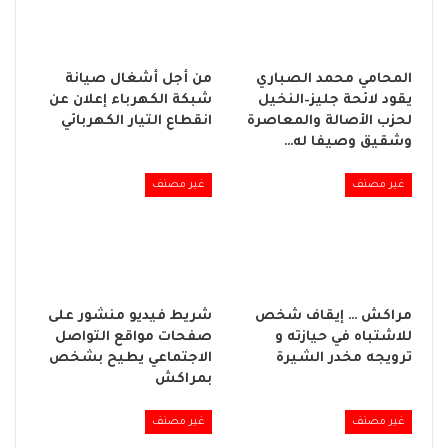
المحامي محمد الصباري
من أجل أشغال صيانة
يقود لائحة جليز–النخيل
شبكة الكهرباء إعلان عن
لحزب الأصالة والمعاصرة
انقطاع التيار الكهربائي
وشقيق وصيفا له…
غير مصنف
غير مصنف
مراكش … إيقاف شخص
شريط فيديو منشور على
للاشتباه في حيازته و
صفحات مواقع التواصل
ترويجه مخدر الشيرة
الاجتماعي يطيح بشخص
بمراكش
غير مصنف
غير مصنف