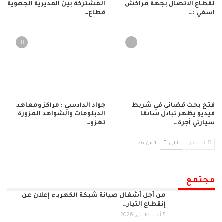
لقطاع الاتصال بجهة مراكش
المشتركة بين المديرية الجهوية
آسفي :…
قطاع…
فتح بحث قضائي في شريط
جواد الدادسي : مراكز ومعاهد
فيديو يظهر تبادل سائقا
الدبلومات والشواهد المزورة
سيارتي أجرة…
تغزو…
السابق
التالي
1 من 26
مجتمع
من أجل أشغال صيانة شبكة الكهرباء إعلان عن
إنقطاع التيار…
5 أغسطس, 2026