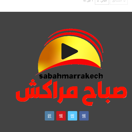
السابق
التالي
1 من 10