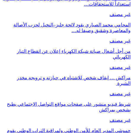
استعداداً للاستحقاقات…
غير مصنف
المحامي محمد الصباري يقود لائحة جليز–النخيل لحزب الأصالة
والمعاصرة وشقيق وصيفا له…
غير مصنف
من أجل أشغال صيانة شبكة الكهرباء إعلان عن انقطاع التيار
الكهربائي
غير مصنف
مراكش … إيقاف شخص للاشتباه في حيازته و ترويجه مخدر
الشيرة
غير مصنف
شريط فيديو منشور على صفحات مواقع التواصل الاجتماعي يطيح
بشخص بمراكش
غير مصنف
حموشي المدير العام للأمن الوطني ولمراقبة التراب الوطني يقوم