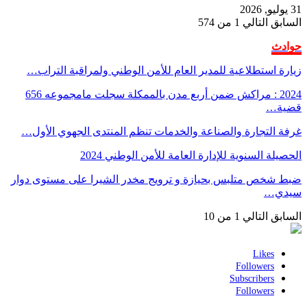
31 يوليو, 2026
السابق
التالي
1 من 574
حوادث
زيارة استطلاعية للمدير العام للأمن الوطني ولمراقبة التراب…
2024 : مراكش ضمن أربع مدن بالممكلة سجلت مامجموعه 656
قضية…
غرفة التجارة والصناعة والخدمات تنظم المنتدى الجهوي الأول…
الحصيلة السنوية للإدارة العامة للأمن الوطني 2024
ضبط شخص متلبس بحيازة و ترويج مخدر الشيرا على مستوى دوار
سيدي…
السابق
التالي
1 من 10
Likes
Followers
Subscribers
Followers