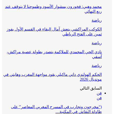
محمد وهبي: فخورون بمشوار الأسود وطموحنا لا يتوقف عند
ربع النهائي
رياضة
الكوكب المراكشي ينعش آمال البقاء في القسم الأول بفوز
ثمين على الفتح الرباطي
رياضة
نادي الحي المحمدي للملاكمة يتصدر بطولة عصبة مراكش-
آسفي
رياضة
الحكم الهولندي داني ماكيلي يقود مواجهة المغرب وهايتي في
مونديال 2026
السابق
التالي
فن
فن
(“مخرجون وتجارب في المسرح المغربي المعاصر” على
طاولة النقاش في المكتبة…