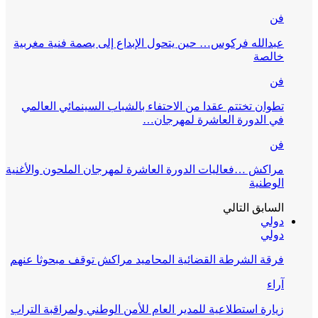
فن
عبدالله فركوس… حين يتحول الإبداع إلى بصمة فنية مغربية
خالصة
فن
تطوان تختتم عقدا من الاحتفاء بالشباب السينمائي العالمي
في الدورة العاشرة لمهرجان…
فن
مراكش …فعاليات الدورة العاشرة لمهرجان الملحون والأغنية
الوطنية
السابق
التالي
دولي
دولي
فرقة الشرطة القضائية المحاميد مراكش توقف مبحوثا عنهم
آراء
زيارة استطلاعية للمدير العام للأمن الوطني ولمراقبة التراب