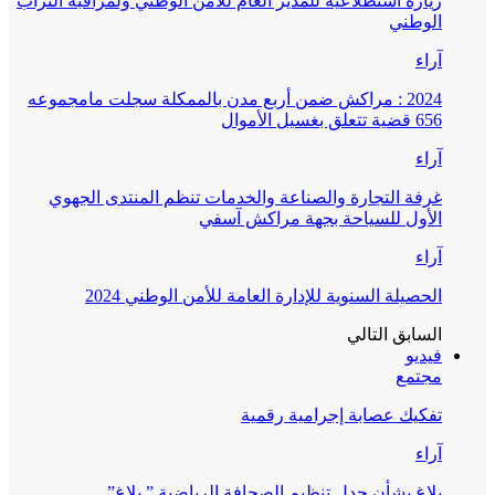
زيارة استطلاعية للمدير العام للأمن الوطني ولمراقبة التراب
الوطني
آراء
2024 : مراكش ضمن أربع مدن بالممكلة سجلت مامجموعه
656 قضية تتعلق بغسيل الأموال
آراء
غرفة التجارة والصناعة والخدمات تنظم المنتدى الجهوي
الأول للسياحة بجهة مراكش آسفي
آراء
الحصيلة السنوية للإدارة العامة للأمن الوطني 2024
السابق
التالي
فيديو
مجتمع
تفكيك عصابة إجرامية رقمية
آراء
بلاغ بشأن جدل تنظيم الصحافة الرياضية ” بلاغ”