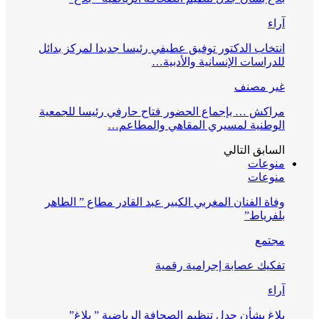
آراء
انتخاب الدكتور توفيق عطيفي رئيسا جديدا لمركز بدائل
للدراسات الإنسانية والأدبية…
غير مصنف
مراكش … بإجماع الحضور فتاح حارفي رئيسا للجمعية
الوطنية لمسيري المقاهي والمطاعم…
السابق
التالي
منوعات
منوعات
وفاة الفنان المغربي الكبير عبد القادر مطاع ” الطاهر
بلفرياط”
مجتمع
تفكيك عصابة إجرامية رقمية
آراء
بلاغ بشأن جدل تنظيم الصحافة الرياضية ” بلاغ”