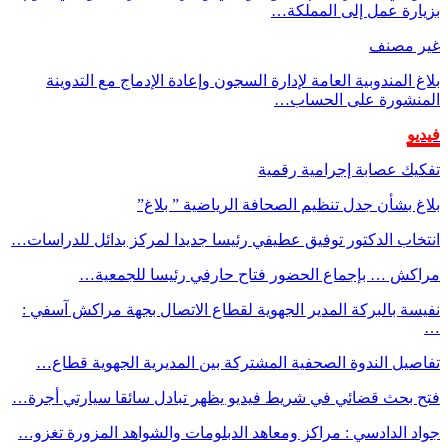
بزيارة عمل إلى المملكة…
غير مصنف
بلاغ المندوبية العامة لإدارة السجون وإعادة الإدماج مع التدوينة
المنشورة على الحساب…
فيديو
تفكيك عصابة إجرامية رقمية
بلاغ بشأن جدل تنظيم الصحافة الرياضية ” بلاغ”
انتخاب الدكتور توفيق عطيفي رئيسا جديدا لمركز بدائل للدراسات…
مراكش … بإجماع الحضور فتاح حارفي رئيسا للجمعية…
نفيسة بالبركة المدير الجهوية لقطاع الاتصال بجهة مراكش آسفي :
…
تفاصيل الندوة الصحفية المشتركة بين المديرية الجهوية قطاع…
فتح بحث قضائي في شريط فيديو يظهر تبادل سائقا سيارتي أجرة…
جواد الدادسي : مراكز ومعاهد الدبلومات والشواهد المزورة تغزو…