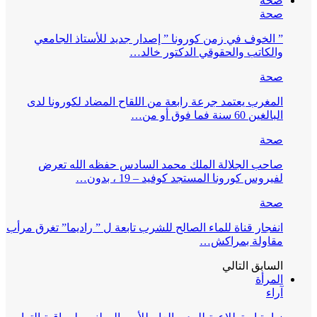
صحة
صحة
” الخوف في زمن كورونا ” إصدار جديد للأستاذ الجامعي
والكاتب والحقوقي الدكتور خالد…
صحة
المغرب يعتمد جرعة رابعة من اللقاح المضاد لكورونا لدى
البالغين 60 سنة فما فوق أو من…
صحة
صاحب الجلالة الملك محمد السادس حفظه الله تعرض
لفيروس كورونا المستجد كوفيد – 19 ، بدون…
صحة
انفجار قناة للماء الصالح للشرب تابعة ل ” راديما” تغرق مرأب
مقاولة بمراكش…
السابق
التالي
المرأة
آراء