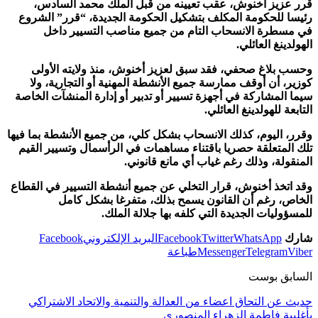
قرر عزيز أخنوش، عقب تعيينه من قبل الملك محمد السادس،
رئيسا للحكومة المكلف بتشكيل الحكومة الجديدة، “قرر” الشروع
في مسطرة الانسحاب التام من جميع مناصب التسيير داخل
الهولدينغ العائلي.
وحسب بلاغ صحفي، فقد سبق لعزيز أخنوش، منذ ولايته الأولى
كوزير، أن أوقف ممارسة جميع الأنشطة المهنية أو التجارية، ولا
سيما المشاركة في أجهزة تسيير أو تدبير أو إدارة المنشآت الخاصة
التابعة للهولدينغ العائلي.
وقرر، اليوم، كذلك الانسحاب بشكل كلي، من جميع الأنشطة بما فيها
تلك المتعلقة حصريا باقتناء مساهمات في الرأسمال وتسيير القيم
المنقولة، وذلك رغم غياب أي مانع قانوني.
وقد اتخذ أخنوش، قرار التخلي عن جميع أنشطة التسيير في القطاع
الخاص، رغم أن القانون يسمح بذلك، متفرغا بشكل كامل
للمسؤوليات الجديدة التي كلفه بها جلالة الملك.
شارك
WhatsApp
Twitter
Facebook
البريد الإلكتروني
Facebook
Viber
Telegram
Messenger
طباعة
السابق بوست
حديث عن التحاق اعضاء من العدالة والتنمية والاتحاد الاشتراكي
بأغلبية فاطمة الزهراء المنصوري