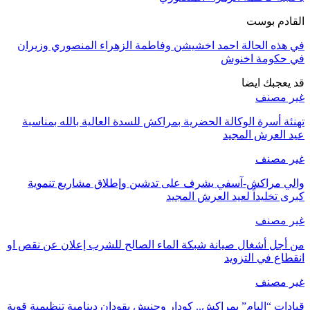
القادم بوست
في هذه الحالة احمد اخشيشن وفاطمة الزهراء المنصوري وزيران
في حكومة اخنوش
قد يعجبك ايضا
غير مصنف
تهنئة أسرة الوكالة الحضرية بمراكش للسدة العالية بالله بمناسبة
عيد العرش المجيد
غير مصنف
والي مراكش-آسفي يشرف على تدشين وإطلاق مشاريع تنموية
كبرى تخليداً لعيد العرش المجيد
غير مصنف
من أجل أشغال صيانة شبكة الماء الصالح للشرب إعلان عن نقص او
انقطاع في التزويد
غير مصنف
قيادات “البام” بمراكش.. كودار وحنيش يقودان دينامية تنظيمية قوية