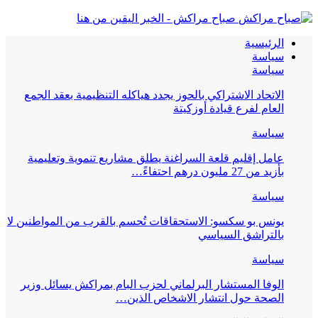
صباح مراكش - الخبر اليقين من هنا
الرئيسية
سياسة
سياسة
الاتحاد الاشتراكي بالحوز يجدد هياكله التنظيمية بعقد الجمع
العام لفرع قيادة أوزكيتة
سياسة
عامل إقليم قلعة السراغنة يطلق مشاريع تنموية وتعليمية
بأزيد من 27 مليون درهم احتفاءً…
سياسة
يونس بو سكسو: الاستحقاقات تُحسم بالقرب من المواطنين لا
بالتراشق السياسي
سياسة
الوفا المستشار البرلماني لحزب البام بمراكش يسائل وزير
الصحة حول انتشار الاشخاص الذين…