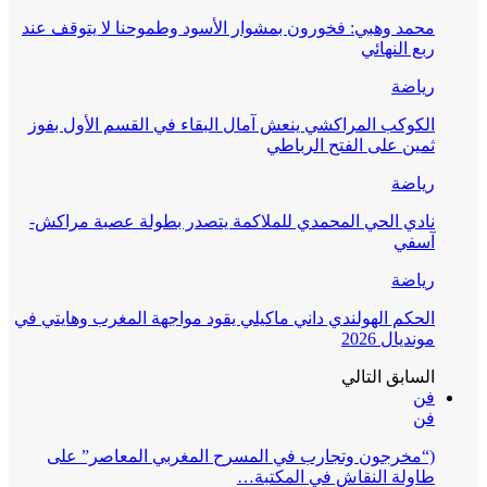
قف عند
 بفوز
راكش-
ايتي في
على