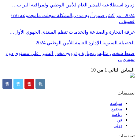
راب…
2024 : مراكش ضمن أربع مدن بالممكلة سجلت مامجموعه 656
لأول…
ى دوار