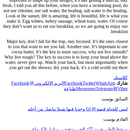
import
fresh. I 
not use c
Look at 
make it
they don’
Major k
to you
coco
Why live
water, 
you g
Fac