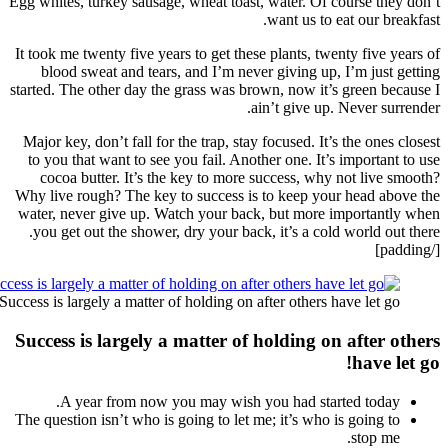
Egg white
It took 
bloo
started. 
Major k
to you
coco
Why live
water, 
you g
Success is 
Succes
A
The ques