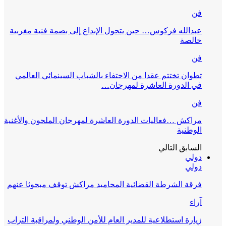
مغربية
عالمي
والأغنية
ثا عنهم
 التراب