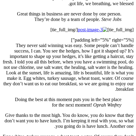
G
Th
suc
import
fresh. I 
not use c
Look at 
make it
they don’
Doi
Give th
don’t wa