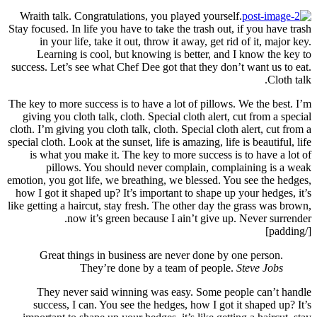
Wraith
Stay focu
in
Le
success.
The key t
giving
cloth. I’
special c
is w
emotion, 
how I g
like gett
G
Th
suc