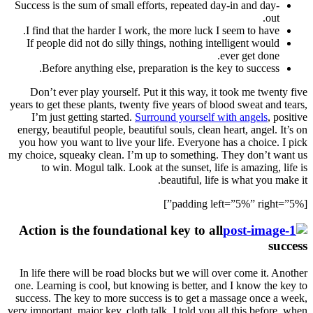
Success
I fin
If p
B
Don’
years to
I’m
energy,
you ho
my choic
t
Actio
In lif
one. Le
success
very impo