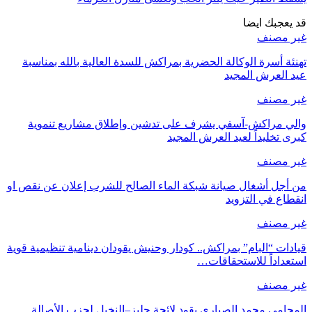
ناسبة
وية
 نقص او
مية قوية
الة