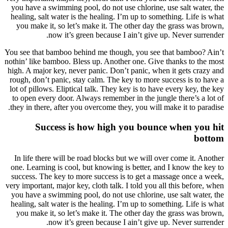
you hav
healing
you m
You see 
nothin’ l
high. A 
rough, 
lot of p
to ope
they in
In lif
one. Le
success
very impo
you hav
healing
you m