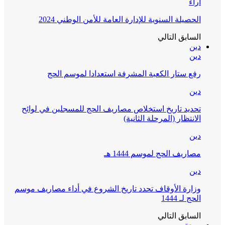
ائح
 موسم