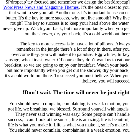
WordPre
that w
butter.
rough
never gi
re
over
sausage,
breakfas
but mor
it’s a c
You s
got li
Th
success
life i
You s