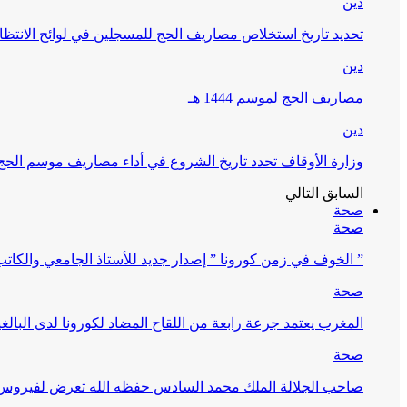
دين
تحديد تاريخ استخلاص مصاريف الحج للمسجلين في لوائح الانتظار (
دين
مصاريف الحج لموسم 1444 هـ
دين
وزارة الأوقاف تحدد تاريخ الشروع في أداء مصاريف موسم الحج لـ 4
السابق
التالي
صحة
صحة
” الخوف في زمن كورونا ” إصدار جديد للأستاذ الجامعي والكات
صحة
المغرب يعتمد جرعة رابعة من اللقاح المضاد لكورونا لدى البالغين 60 سنة فما فوق أو 
صحة
صاحب الجلالة الملك محمد السادس حفظه الله تعرض لفيروس كورونا ا