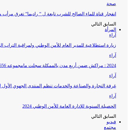
صحة
انفجار قناة للماء الصالح للشرب تابعة ل ” راديما” تغرق مرأ
السابق
التالي
المرأة
آراء
زيارة استطلاعية للمدير العام للأمن الوطني ولمراقبة التراب ا
آراء
2024 : مراكش ضمن أربع مدن بالممكلة سجلت مامجموعه 656 قضية تتعلق بغسيل الأموال
آراء
غرفة التجارة والصناعة والخدمات تنظم المنتدى الجهوي الأول
آراء
الحصيلة السنوية للإدارة العامة للأمن الوطني 2024
السابق
التالي
فيديو
مجتمع