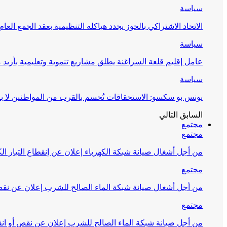
سياسة
الاتحاد الاشتراكي بالحوز يجدد هياكله التنظيمية بعقد الجمع العام
سياسة
عامل إقليم قلعة السراغنة يطلق مشاريع تنموية وتعليمية بأزيد من 27 مليون درهم احتف
سياسة
يونس بو سكسو: الاستحقاقات تُحسم بالقرب من المواطنين لا ب
السابق
التالي
مجتمع
مجتمع
من أجل أشغال صيانة شبكة الكهرباء إعلان عن إنقطاع التيار الك
مجتمع
من أجل أشغال صيانة شبكة الماء الصالح للشرب إعلان عن نقص 
مجتمع
من أجل صيانة شبكة الماء الصالح للشرب إعلان عن نقص أو انق