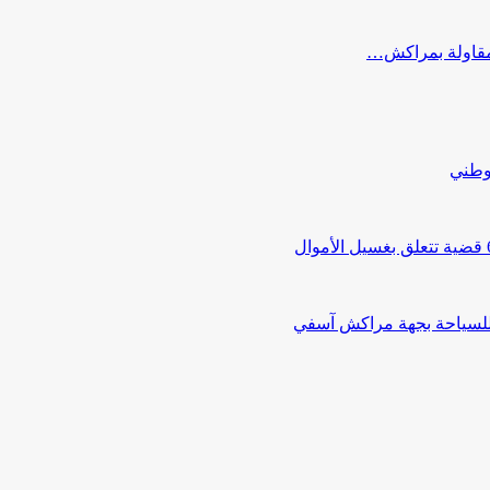
ب مقاولة بمراكش…
لوطني
 للسياحة بجهة مراكش آسفي