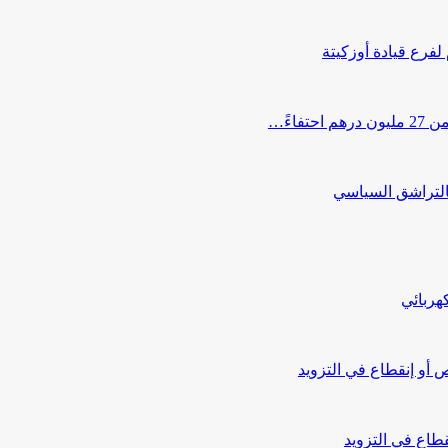
 لفرع قيادة أوزكيتة
اءً…
التراشق السياسي
هربائي
أو إنقطاع في التزويد
طاع في التزويد