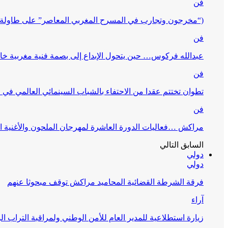
فن
(“مخرجون وتجارب في المسرح المغربي المعاصر” على طاولة 
فن
عبدالله فركوس… حين يتحول الإبداع إلى بصمة فنية مغربية خا
فن
تطوان تختتم عقدا من الاحتفاء بالشباب السينمائي العالمي في
فن
مراكش …فعاليات الدورة العاشرة لمهرجان الملحون والأغنية ا
السابق
التالي
دولي
دولي
فرقة الشرطة القضائية المحاميد مراكش توقف مبحوثا عنهم
آراء
زيارة استطلاعية للمدير العام للأمن الوطني ولمراقبة التراب ا