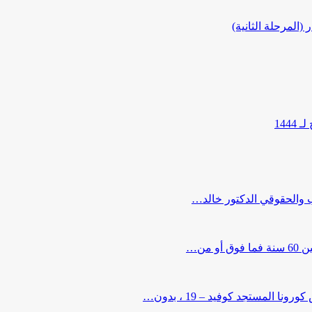
المرحلة الثانية)
144
ب والحقوقي الدكتور خالد…
من…
لمستجد كوفيد – 19 ، بدون…