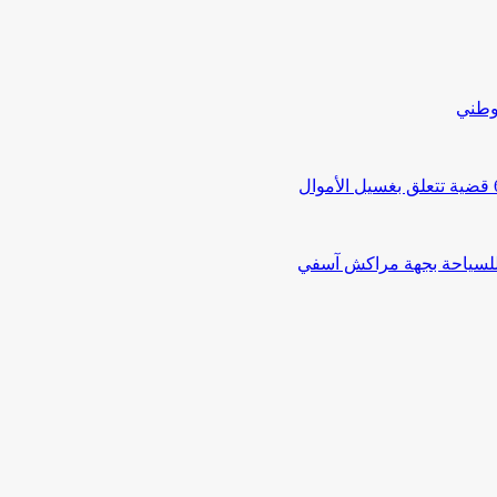
لوطني
 للسياحة بجهة مراكش آسفي