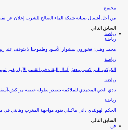
مجتمع
من أجل أشغال صيانة شبكة الماء الصالح للشرب إعلان عن نقص 
السابق
التالي
رياضة
رياضة
محمد وهبي: فخورون بمشوار الأسود وطموحنا لا يتوقف عند ربع 
رياضة
الكوكب المراكشي ينعش آمال البقاء في القسم الأول بفوز ثمين
رياضة
نادي الحي المحمدي للملاكمة يتصدر بطولة عصبة مراكش-آسف
رياضة
الحكم الهولندي داني ماكيلي يقود مواجهة المغرب وهايتي في مونديا
السابق
التالي
فن