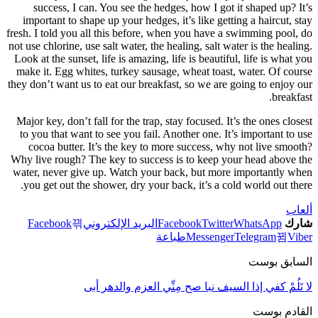
suc
import
fresh. I 
not use c
Look at 
make it
they don’
Major k
to you
coco
Why live
water, 
you g
Fac