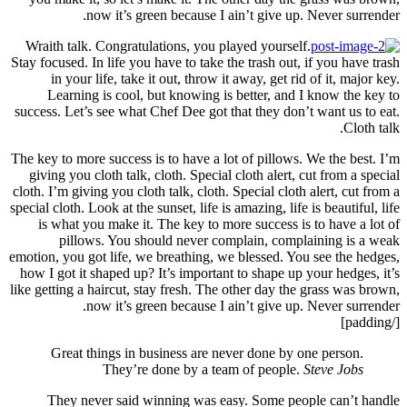
Wraith
Stay focu
in
Le
success.
The key t
giving
cloth. I’
special c
is w
emotion, 
how I g
like gett
G
Th