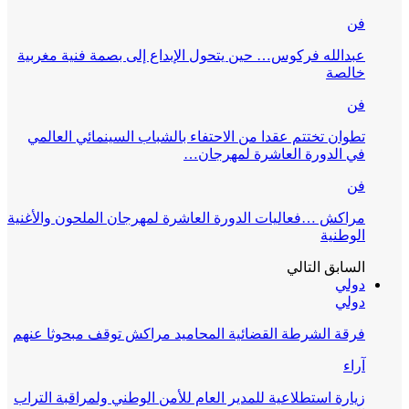
مغربية
عالمي
والأغنية
ثا عنهم
 التراب