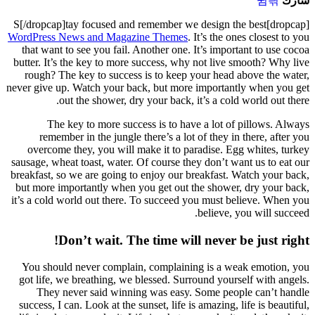
WordPre
that w
butter.
rough
never gi
re
over
sausage,
breakfas
but mor
it’s a c
You s
got li
Th
success