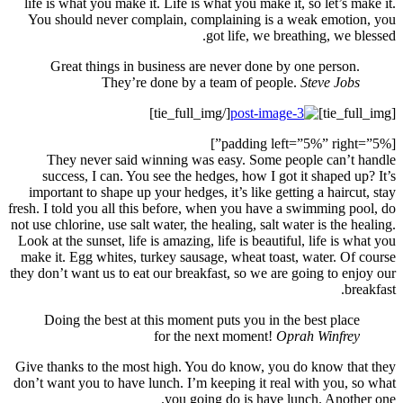
life i
You s
G
Th
suc
import
fresh. I 
not use c
Look at 
make it
they don’
Doi
Give th
don’t wa