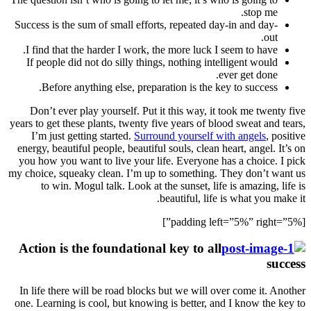
Success
I fin
If p
B
Don’
years to
I’m
energy,
you ho
my choic
t
Actio
In lif
one. Le