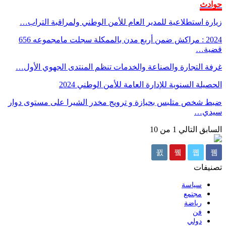
راب…
2024 : مراكش ضمن أربع مدن بالممكلة سجلت مامجموعه 656
لأول…
ى دوار