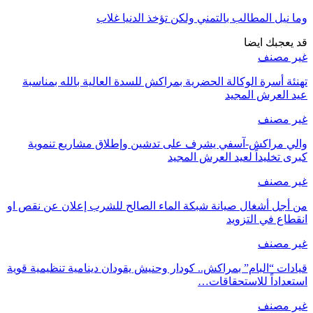
ناسبة
وية
 نقص او
مية قوية