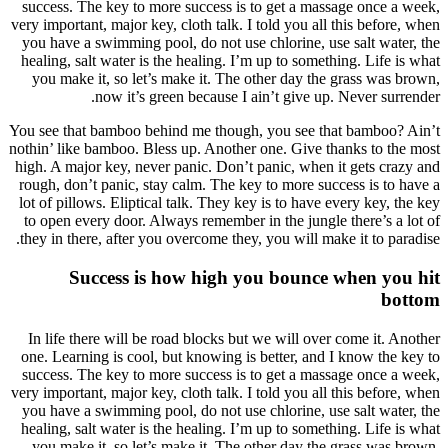
success
very impo
you hav
healing
you m
You see 
nothin’ l
high. A 
rough, 
lot of p
to ope
they in
In lif
one. Le
success
very impo
you hav
healing
you m