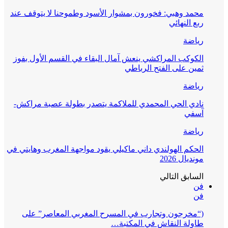
قف عند
 بفوز
راكش-
ايتي في
على