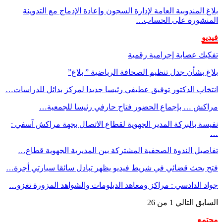
ينة
دراسات…
آسفي :
طاع…
ي أجرة…
ة تغزو…