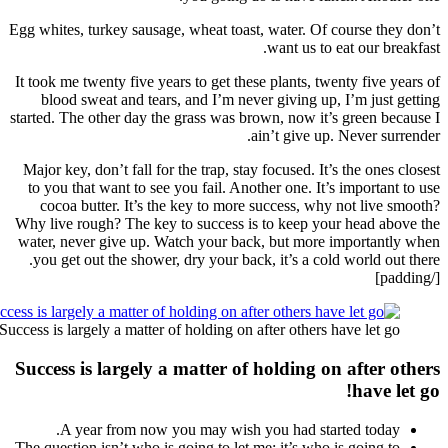
Egg white
It took 
bloo
started. 
Major k
to you
coco
Why live
water, 
you g
Success is 
Succes
A
The ques