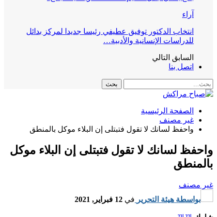
ئل
ق
موكل