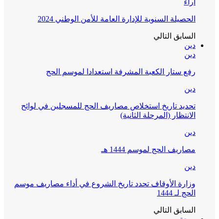
ائح
 موسم