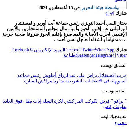
بواسطة
هيئة التحرير
في
15 أغسطس, 2021
شارك
يجتاز السي أحمد التويزي رئيس جماعة آيت أورير والمستشار
البرلماني عن إقليم الحوز وأمين مال مجلس المستشارين والأمين
الإقليمي لحزب الأصالة والمعاصرة بإقليم الحوز ظروفا صحية حرجة
… متمنياتنا بالشفاء العاجل لسي أحمد .
شارك
WhatsApp
Twitter
Facebook
البريد الإلكتروني
Facebook
Viber
Telegram
Messenger
طباعة
السابق بوست
حزب الاستقلال يراهن على عبدالرزاق أحلوش رئيس جماعة
السويهلة في الانتخابات التشريعية بدائرة مراكش المنارة
القادم بوست
” برافو ” فريق الكوكب المراكشي لكرة السلة إناث بطل فوق العادة
بطولة وكأس
قد يعجبك ايضا
مجتمع