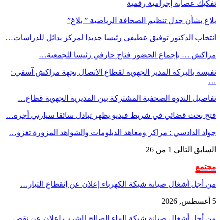
تفكيك عصابة إجرامية رقمية
بلاغ بشأن جدل تنظيم الصحافة الرياضية ” بلاغ”
انتخاب الدكتور توفيق عطيفي رئيسا جديدا لمركز بدائل للدراسات…
مراكش … بإجماع الحضور فتاح حارفي رئيسا للجمعية…
نفيسة بالبركة المدير الجهوية لقطاع الاتصال بجهة مراكش آسفي :
…
تفاصيل الندوة الصحفية المشتركة بين المديرية الجهوية قطاع…
فتح بحث قضائي في شريط فيديو يظهر تبادل سائقا سيارتي أجرة…
جواد الدادسي : مراكز ومعاهد الدبلومات والشواهد المزورة تغزو…
السابق
التالي
1 من 26
مجتمع
من أجل أشغال صيانة شبكة الكهرباء إعلان عن إنقطاع التيار…
5 أغسطس, 2026
من أجل أشغال صيانة شبكة الماء الصالح للشرب إعلان عن نقص