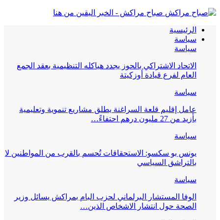
صباح مراكش - الخبر اليقين من هنا
الرئيسية
سياسة
سياسة
الاتحاد الاشتراكي بالحوز يجدد هياكله التنظيمية بعقد الجمع
العام لفرع قيادة أوزكيتة
سياسة
عامل إقليم قلعة السراغنة يطلق مشاريع تنموية وتعليمية
بأزيد من 27 مليون درهم احتفاءً…
سياسة
يونس بو سكسو: الاستحقاقات تُحسم بالقرب من المواطنين لا
بالتراشق السياسي
سياسة
الوفا المستشار البرلماني لحزب البام بمراكش يسائل وزير
الصحة حول انتشار الاشخاص الذين…