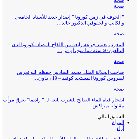
صحة
صحة
” الخوف في زمن كورونا ” إصدار جديد للأستاذ الجامعي
والكاتب والحقوقي الدكتور خالد…
صحة
المغرب يعتمد جرعة رابعة من اللقاح المضاد لكورونا لدى
البالغين 60 سنة فما فوق أو من…
صحة
صاحب الجلالة الملك محمد السادس حفظه الله تعرض
لفيروس كورونا المستجد كوفيد – 19 ، بدون…
صحة
انفجار قناة للماء الصالح للشرب تابعة ل ” راديما” تغرق مرأب
مقاولة بمراكش…
السابق
التالي
المرأة
آراء