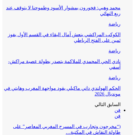
محمد وهبي: فخورون بمشوار الأسود وطموحنا لا يتوقف عند
ربع النهائي
رياضة
الكوكب المراكشي ينعش آمال البقاء في القسم الأول بفوز
ثمين على الفتح الرباطي
رياضة
نادي الحي المحمدي للملاكمة يتصدر بطولة عصبة مراكش-
آسفي
رياضة
الحكم الهولندي داني ماكيلي يقود مواجهة المغرب وهايتي في
مونديال 2026
السابق
التالي
فن
فن
(“مخرجون وتجارب في المسرح المغربي المعاصر” على
طاولة النقاش في المكتبة…