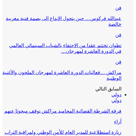
فن
عبدالله فركوس… حين يتحول الإبداع إلى بصمة فنية مغربية
خالصة
فن
تطوان تختتم عقدا من الاحتفاء بالشباب السينمائي العالمي
في الدورة العاشرة لمهرجان…
فن
مراكش …فعاليات الدورة العاشرة لمهرجان الملحون والأغنية
الوطنية
السابق
التالي
دولي
دولي
فرقة الشرطة القضائية المحاميد مراكش توقف مبحوثا عنهم
آراء
زيارة استطلاعية للمدير العام للأمن الوطني ولمراقبة التراب