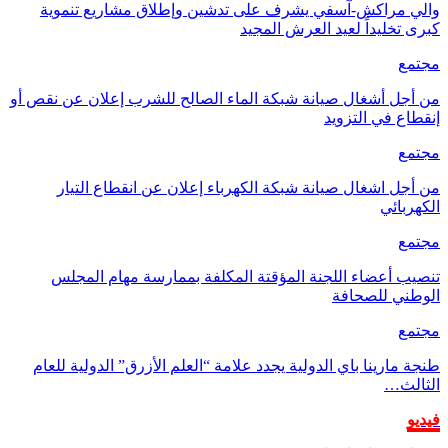
والي مراكش-آسفي يشرف على تدشين وإطلاق مشاريع تنموية
كبرى تخليداً لعيد العرش المجيد
مجتمع
من أجل أشغال صيانة شبكة الماء الصالح للشرب إعلان عن نقص أو
إنقطاع في التزويد
مجتمع
من أجل اشغال صيانة شبكة الكهرباء إعلان عن انقطاع التيار
الكهربائي
مجتمع
تنصيب أعضاء اللجنة المؤقتة المكلفة بممارسة مهام المجلس
الوطني للصحافة
مجتمع
طنجة مارينا باي الدولية يجدد علامة “العلم الأزرق” الدولية للعام
الثالث…
فيديو