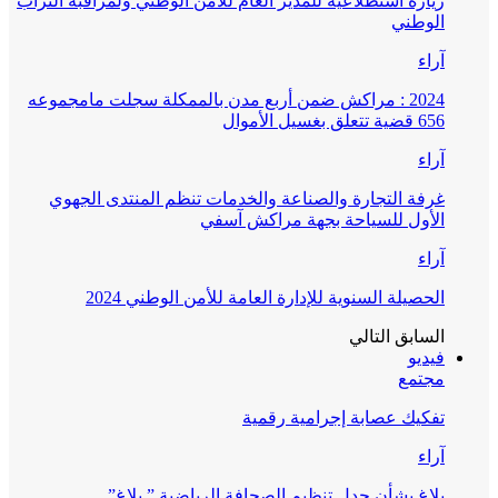
زيارة استطلاعية للمدير العام للأمن الوطني ولمراقبة التراب
الوطني
آراء
2024 : مراكش ضمن أربع مدن بالممكلة سجلت مامجموعه
656 قضية تتعلق بغسيل الأموال
آراء
غرفة التجارة والصناعة والخدمات تنظم المنتدى الجهوي
الأول للسياحة بجهة مراكش آسفي
آراء
الحصيلة السنوية للإدارة العامة للأمن الوطني 2024
السابق
التالي
فيديو
مجتمع
تفكيك عصابة إجرامية رقمية
آراء
بلاغ بشأن جدل تنظيم الصحافة الرياضية ” بلاغ”