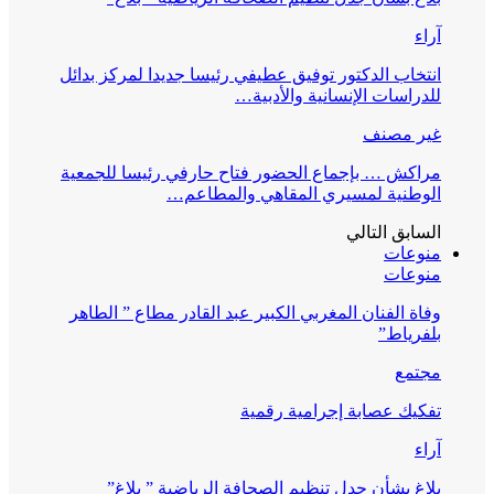
آراء
انتخاب الدكتور توفيق عطيفي رئيسا جديدا لمركز بدائل
للدراسات الإنسانية والأدبية…
غير مصنف
مراكش … بإجماع الحضور فتاح حارفي رئيسا للجمعية
الوطنية لمسيري المقاهي والمطاعم…
السابق
التالي
منوعات
منوعات
وفاة الفنان المغربي الكبير عبد القادر مطاع ” الطاهر
بلفرياط”
مجتمع
تفكيك عصابة إجرامية رقمية
آراء
بلاغ بشأن جدل تنظيم الصحافة الرياضية ” بلاغ”