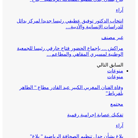
آراء
انتخاب الدكتور توفيق عطيفي رئيسا جديدا لمركز بدائل
للدراسات الإنسانية والأدبية…
غير مصنف
مراكش … بإجماع الحضور فتاح حارفي رئيسا للجمعية
الوطنية لمسيري المقاهي والمطاعم…
السابق
التالي
منوعات
منوعات
وفاة الفنان المغربي الكبير عبد القادر مطاع ” الطاهر
بلفرياط”
مجتمع
تفكيك عصابة إجرامية رقمية
آراء
بلاغ بشأن جدل تنظيم الصحافة الرياضية ” بلاغ”