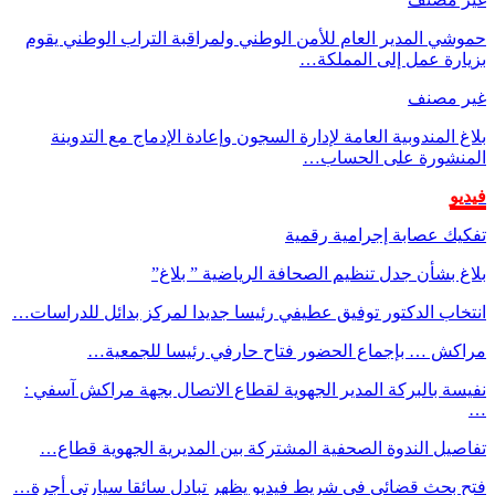
حموشي المدير العام للأمن الوطني ولمراقبة التراب الوطني يقوم
بزيارة عمل إلى المملكة…
غير مصنف
بلاغ المندوبية العامة لإدارة السجون وإعادة الإدماج مع التدوينة
المنشورة على الحساب…
فيديو
تفكيك عصابة إجرامية رقمية
بلاغ بشأن جدل تنظيم الصحافة الرياضية ” بلاغ”
انتخاب الدكتور توفيق عطيفي رئيسا جديدا لمركز بدائل للدراسات…
مراكش … بإجماع الحضور فتاح حارفي رئيسا للجمعية…
نفيسة بالبركة المدير الجهوية لقطاع الاتصال بجهة مراكش آسفي :
…
تفاصيل الندوة الصحفية المشتركة بين المديرية الجهوية قطاع…
فتح بحث قضائي في شريط فيديو يظهر تبادل سائقا سيارتي أجرة…