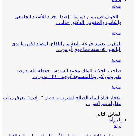
صحة
صحة
” الخوف في زمن كورونا ” إصدار جديد للأستاذ الجامعي
والكاتب والحقوقي الدكتور خالد…
صحة
المغرب يعتمد جرعة رابعة من اللقاح المضاد لكورونا لدى
البالغين 60 سنة فما فوق أو من…
صحة
صاحب الجلالة الملك محمد السادس حفظه الله تعرض
لفيروس كورونا المستجد كوفيد – 19 ، بدون…
صحة
انفجار قناة للماء الصالح للشرب تابعة ل ” راديما” تغرق مرأب
مقاولة بمراكش…
السابق
التالي
المرأة
آراء