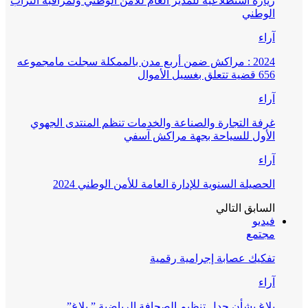
زيارة استطلاعية للمدير العام للأمن الوطني ولمراقبة التراب
الوطني
آراء
2024 : مراكش ضمن أربع مدن بالممكلة سجلت مامجموعه
656 قضية تتعلق بغسيل الأموال
آراء
غرفة التجارة والصناعة والخدمات تنظم المنتدى الجهوي
الأول للسياحة بجهة مراكش آسفي
آراء
الحصيلة السنوية للإدارة العامة للأمن الوطني 2024
السابق
التالي
فيديو
مجتمع
تفكيك عصابة إجرامية رقمية
آراء
بلاغ بشأن جدل تنظيم الصحافة الرياضية ” بلاغ”