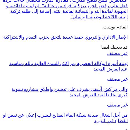
عبدالعزيز البنين يفضح أتكارت : مغادرة أتكارت للحصان جاءت كردة
فعل على رفض الحزب تزكية أفراد من عائلته” البرلمانية لفائدته و
الجهوية لفائدة ابنه و النسائية لفائدة ابنته، إضافة إلى طلبه تزكية
ابنته باللائحة الوطنية للبرلمان”
القادم بوست
الإطار الاداري والتربوي حميد عبيدة يلتحق بحزب التقدم والاشتراكية
قد يعجبك ايضا
غير مصنف
تهنئة أسرة الوكالة الحضرية بمراكش للسدة العالية بالله بمناسبة
عيد العرش المجيد
غير مصنف
والي مراكش-آسفي يشرف على تدشين وإطلاق مشاريع تنموية
كبرى تخليداً لعيد العرش المجيد
غير مصنف
من أجل أشغال صيانة شبكة الماء الصالح للشرب إعلان عن نقص او
انقطاع في التزويد