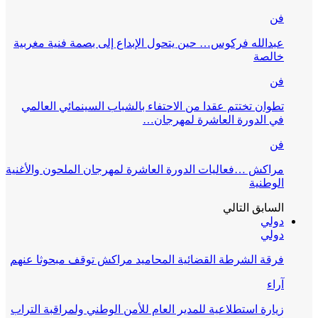
فن
عبدالله فركوس… حين يتحول الإبداع إلى بصمة فنية مغربية
خالصة
فن
تطوان تختتم عقدا من الاحتفاء بالشباب السينمائي العالمي
في الدورة العاشرة لمهرجان…
فن
مراكش …فعاليات الدورة العاشرة لمهرجان الملحون والأغنية
الوطنية
السابق
التالي
دولي
دولي
فرقة الشرطة القضائية المحاميد مراكش توقف مبحوثا عنهم
آراء
زيارة استطلاعية للمدير العام للأمن الوطني ولمراقبة التراب