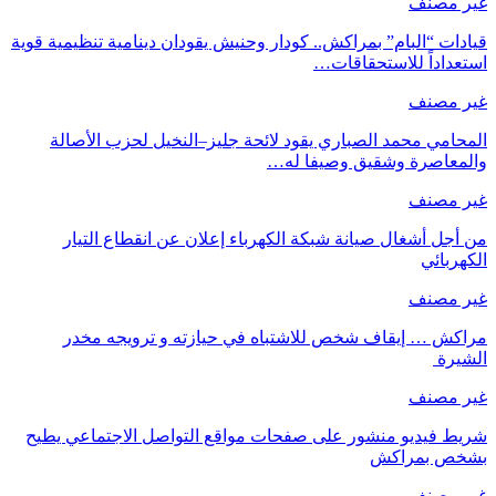
غير مصنف
قيادات “البام” بمراكش.. كودار وحنيش يقودان دينامية تنظيمية قوية
استعداداً للاستحقاقات…
غير مصنف
المحامي محمد الصباري يقود لائحة جليز–النخيل لحزب الأصالة
والمعاصرة وشقيق وصيفا له…
غير مصنف
من أجل أشغال صيانة شبكة الكهرباء إعلان عن انقطاع التيار
الكهربائي
غير مصنف
مراكش … إيقاف شخص للاشتباه في حيازته و ترويجه مخدر
الشيرة
غير مصنف
شريط فيديو منشور على صفحات مواقع التواصل الاجتماعي يطيح
بشخص بمراكش
غير مصنف