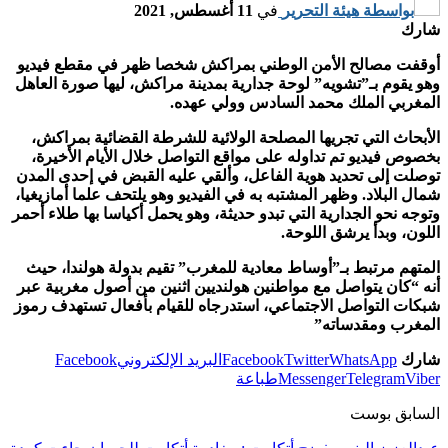
بواسطة
هيئة التحرير
في
11 أغسطس, 2021
شارك
أوقفت مصالح الأمن الوطني بمراكش شخصا ظهر في مقطع فيديو
وهو يقوم بـ”تشويه” لوحة جدارية بمدينة مراكش، ليها صورة العاهل
المغربي الملك محمد السادس وولي عهده.
الأبحاث التي تجريها المصلحة الولائية للشرطة القضائية بمراكش،
بخصوص فيديو تم تداوله على مواقع التواصل خلال الأيام الأخيرة،
توصلت إلى تحديد هوية الفاعل، وألقي عليه القبض في إحدى المدن
شمال البلاد. وظهر المشتبه به في الفيديو وهو يلتحف علما أمازيغيا،
وتوجه نحو الجدارية التي تبدو حديثة، وهو يحمل أكياسا بها طلاء أحمر
اللون، وبدأ يرشق اللوحة.
المتهم مرتبط بـ”أوساط معادية للمغرب” تقيم بدولة هولندا، حيث
أنه “كان يتواصل مع مواطنين هولنديين اثنين من أصول مغربية عبر
شبكات التواصل الاجتماعي، استدرجاه للقيام بأفعال تستهدف رموز
المغرب ومقدساته”
شارك
WhatsApp
Twitter
Facebook
البريد الإلكتروني
Facebook
Viber
Telegram
Messenger
طباعة
السابق بوست