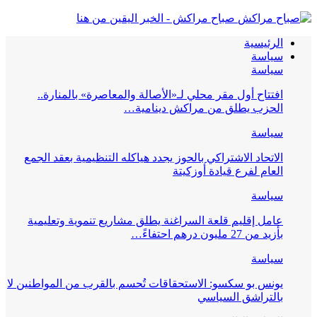
صباح مراكش - الخبر اليقين من هنا
الرئيسية
سياسة
سياسة
افتتاح أول مقر محلي لـ«الأصالة والمعاصرة» بالمنارة..
الحزب يطلق من مراكش دينامية…
سياسة
الاتحاد الاشتراكي بالحوز يجدد هياكله التنظيمية بعقد الجمع
العام لفرع قيادة أوزكيتة
سياسة
عامل إقليم قلعة السراغنة يطلق مشاريع تنموية وتعليمية
بأزيد من 27 مليون درهم احتفاءً…
سياسة
يونس بو سكسو: الاستحقاقات تُحسم بالقرب من المواطنين لا
بالتراشق السياسي