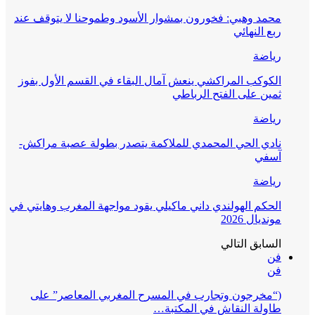
محمد وهبي: فخورون بمشوار الأسود وطموحنا لا يتوقف عند
ربع النهائي
رياضة
الكوكب المراكشي ينعش آمال البقاء في القسم الأول بفوز
ثمين على الفتح الرباطي
رياضة
نادي الحي المحمدي للملاكمة يتصدر بطولة عصبة مراكش-
آسفي
رياضة
الحكم الهولندي داني ماكيلي يقود مواجهة المغرب وهايتي في
مونديال 2026
السابق
التالي
فن
فن
(“مخرجون وتجارب في المسرح المغربي المعاصر” على
طاولة النقاش في المكتبة…