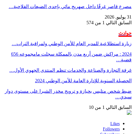
مصرع قاصر غرقًا داخل صهريج مائي بإحدى الضيعات الفلاحية…
31 يوليو, 2026
السابق
التالي
1 من 574
حوادث
زيارة استطلاعية للمدير العام للأمن الوطني ولمراقبة التراب…
2024 : مراكش ضمن أربع مدن بالممكلة سجلت مامجموعه 656
قضية…
غرفة التجارة والصناعة والخدمات تنظم المنتدى الجهوي الأول…
الحصيلة السنوية للإدارة العامة للأمن الوطني 2024
ضبط شخص متلبس بحيازة و ترويج مخدر الشيرا على مستوى دوار
سيدي…
السابق
التالي
1 من 10
Likes
Followers