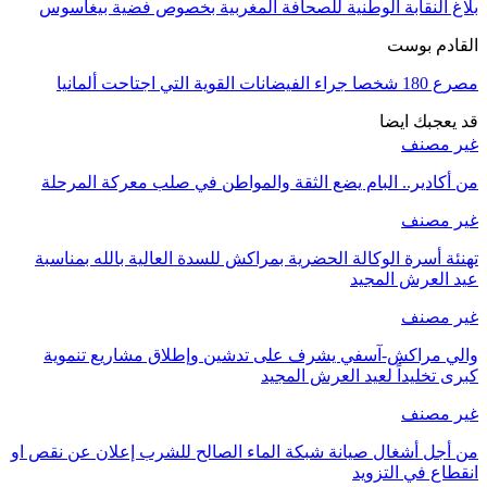
بلاغ النقابة الوطنية للصحافة المغربية بخصوص فضية بيغاسوس
القادم بوست
مصرع 180 شخصا جراء الفيضانات القوية التي اجتاحت ألمانيا
قد يعجبك ايضا
غير مصنف
من أكادير.. البام يضع الثقة والمواطن في صلب معركة المرحلة
غير مصنف
تهنئة أسرة الوكالة الحضرية بمراكش للسدة العالية بالله بمناسبة
عيد العرش المجيد
غير مصنف
والي مراكش-آسفي يشرف على تدشين وإطلاق مشاريع تنموية
كبرى تخليداً لعيد العرش المجيد
غير مصنف
من أجل أشغال صيانة شبكة الماء الصالح للشرب إعلان عن نقص او
انقطاع في التزويد