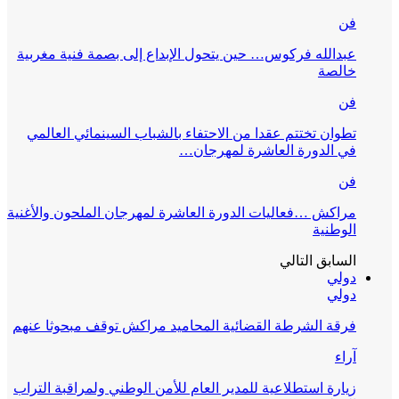
فن
عبدالله فركوس… حين يتحول الإبداع إلى بصمة فنية مغربية
خالصة
فن
تطوان تختتم عقدا من الاحتفاء بالشباب السينمائي العالمي
في الدورة العاشرة لمهرجان…
فن
مراكش …فعاليات الدورة العاشرة لمهرجان الملحون والأغنية
الوطنية
السابق
التالي
دولي
دولي
فرقة الشرطة القضائية المحاميد مراكش توقف مبحوثا عنهم
آراء
زيارة استطلاعية للمدير العام للأمن الوطني ولمراقبة التراب