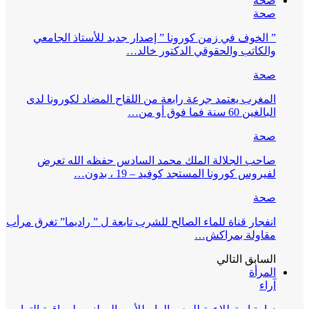
صحة
صحة
” الخوف في زمن كورونا ” إصدار جديد للأستاذ الجامعي
والكاتب والحقوقي الدكتور خالد…
صحة
المغرب يعتمد جرعة رابعة من اللقاح المضاد لكورونا لدى
البالغين 60 سنة فما فوق أو من…
صحة
صاحب الجلالة الملك محمد السادس حفظه الله تعرض
لفيروس كورونا المستجد كوفيد – 19 ، بدون…
صحة
انفجار قناة للماء الصالح للشرب تابعة ل ” راديما” تغرق مرأب
مقاولة بمراكش…
السابق
التالي
المرأة
آراء