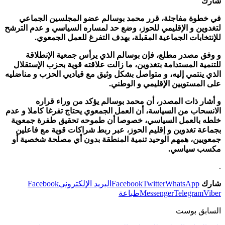
شارك
في خطوة مفاجئة، قرر محمد بوسالم عضو المجلسين الجماعي
لتغدوين و الإقليمي للحوز، وضع حد لمساره السياسي و عدم الترشح
للإنتخابات الجماعية المقبلة، بهدف التفرغ للعمل الجمعوي.
و وفق مصدر مطلع، فإن بوسالم الذي يرأس جمعية الإنطلاقة
للتنمية المستدامة بتغدوين، ما زالت علاقته قوية بحزب الإستقلال
الذي ينتمي إليه، و متواصل بشكل وثيق مع قياديي الحزب و مناضليه
على المستويين الإقليمي و الوطني.
و أشار ذات المصدر، أن محمد بوسالم يؤكد من وراء قراره
الانسحاب من السياسة، أن العمل الجمعوي يحتاج تفرغا كاملا و عدم
خلطه بالعمل السياسي، خصوصا أن طموحه تحقيق طفرة جمعوية
بجماعة تغدوين و إقليم الحوز، عبر ربط شراكات قوية مع فاعلين
جمعويين، همهم الوحيد تنمية المنطقة بدون أي مصلحة شخصية أو
مكسب سياسي.
.
شارك
WhatsApp
Twitter
Facebook
البريد الإلكتروني
Facebook
Viber
Telegram
Messenger
طباعة
السابق بوست