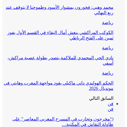
محمد وهبي: فخورون بمشوار الأسود وطموحنا لا يتوقف عند
ربع النهائي
رياضة
الكوكب المراكشي ينعش آمال البقاء في القسم الأول بفوز
ثمين على الفتح الرباطي
رياضة
نادي الحي المحمدي للملاكمة يتصدر بطولة عصبة مراكش-
آسفي
رياضة
الحكم الهولندي داني ماكيلي يقود مواجهة المغرب وهايتي في
مونديال 2026
السابق
التالي
فن
فن
(“مخرجون وتجارب في المسرح المغربي المعاصر” على
طاولة النقاش في المكتبة…