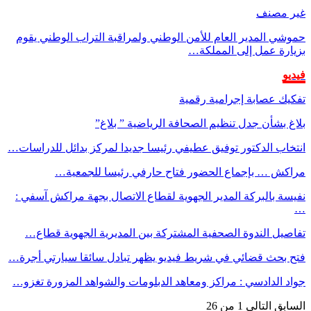
غير مصنف
حموشي المدير العام للأمن الوطني ولمراقبة التراب الوطني يقوم
بزيارة عمل إلى المملكة…
فيديو
تفكيك عصابة إجرامية رقمية
بلاغ بشأن جدل تنظيم الصحافة الرياضية ” بلاغ”
انتخاب الدكتور توفيق عطيفي رئيسا جديدا لمركز بدائل للدراسات…
مراكش … بإجماع الحضور فتاح حارفي رئيسا للجمعية…
نفيسة بالبركة المدير الجهوية لقطاع الاتصال بجهة مراكش آسفي :
…
تفاصيل الندوة الصحفية المشتركة بين المديرية الجهوية قطاع…
فتح بحث قضائي في شريط فيديو يظهر تبادل سائقا سيارتي أجرة…
جواد الدادسي : مراكز ومعاهد الدبلومات والشواهد المزورة تغزو…
السابق
التالي
1 من 26