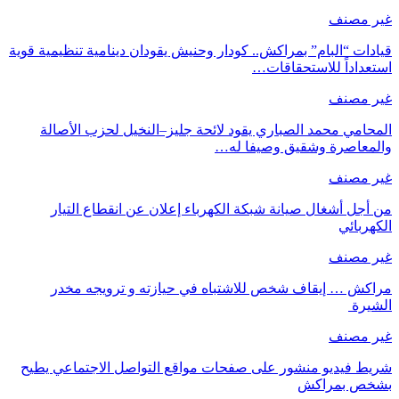
غير مصنف
قيادات “البام” بمراكش.. كودار وحنيش يقودان دينامية تنظيمية قوية
استعداداً للاستحقاقات…
غير مصنف
المحامي محمد الصباري يقود لائحة جليز–النخيل لحزب الأصالة
والمعاصرة وشقيق وصيفا له…
غير مصنف
من أجل أشغال صيانة شبكة الكهرباء إعلان عن انقطاع التيار
الكهربائي
غير مصنف
مراكش … إيقاف شخص للاشتباه في حيازته و ترويجه مخدر
الشيرة
غير مصنف
شريط فيديو منشور على صفحات مواقع التواصل الاجتماعي يطيح
بشخص بمراكش