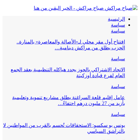
صباح مراكش - الخبر اليقين من هنا
الرئيسية
سياسة
سياسة
افتتاح أول مقر محلي لـ«الأصالة والمعاصرة» بالمنارة..
الحزب يطلق من مراكش دينامية…
سياسة
الاتحاد الاشتراكي بالحوز يجدد هياكله التنظيمية بعقد الجمع
العام لفرع قيادة أوزكيتة
سياسة
عامل إقليم قلعة السراغنة يطلق مشاريع تنموية وتعليمية
بأزيد من 27 مليون درهم احتفاءً…
سياسة
يونس بو سكسو: الاستحقاقات تُحسم بالقرب من المواطنين لا
بالتراشق السياسي