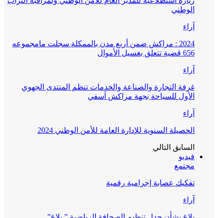
زيارة استطلاعية للمدير العام للأمن الوطني ولمراقبة التراب
الوطني
آراء
2024 : مراكش ضمن أربع مدن بالممكلة سجلت مامجموعه
656 قضية تتعلق بغسيل الأموال
آراء
غرفة التجارة والصناعة والخدمات تنظم المنتدى الجهوي
الأول للسياحة بجهة مراكش آسفي
آراء
الحصيلة السنوية للإدارة العامة للأمن الوطني 2024
السابق
التالي
فيديو
مجتمع
تفكيك عصابة إجرامية رقمية
آراء
بلاغ بشأن جدل تنظيم الصحافة الرياضية ” بلاغ”