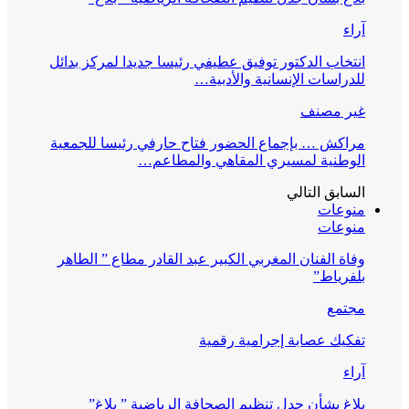
آراء
انتخاب الدكتور توفيق عطيفي رئيسا جديدا لمركز بدائل
للدراسات الإنسانية والأدبية…
غير مصنف
مراكش … بإجماع الحضور فتاح حارفي رئيسا للجمعية
الوطنية لمسيري المقاهي والمطاعم…
السابق
التالي
منوعات
منوعات
وفاة الفنان المغربي الكبير عبد القادر مطاع ” الطاهر
بلفرياط”
مجتمع
تفكيك عصابة إجرامية رقمية
آراء
بلاغ بشأن جدل تنظيم الصحافة الرياضية ” بلاغ”