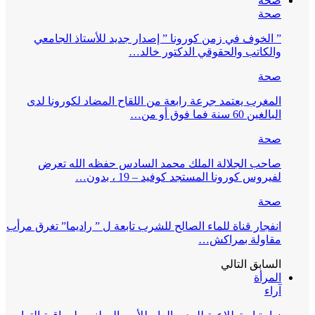
صحة
صحة
” الخوف في زمن كورونا ” إصدار جديد للأستاذ الجامعي
والكاتب والحقوقي الدكتور خالد…
صحة
المغرب يعتمد جرعة رابعة من اللقاح المضاد لكورونا لدى
البالغين 60 سنة فما فوق أو من…
صحة
صاحب الجلالة الملك محمد السادس حفظه الله تعرض
لفيروس كورونا المستجد كوفيد – 19 ، بدون…
صحة
انفجار قناة للماء الصالح للشرب تابعة ل ” راديما” تغرق مرأب
مقاولة بمراكش…
السابق
التالي
المرأة
آراء