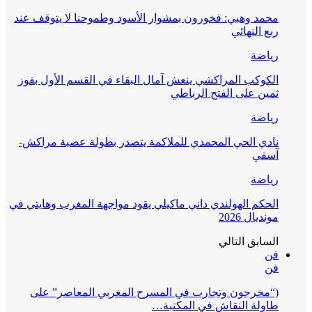
محمد وهبي: فخورون بمشوار الأسود وطموحنا لا يتوقف عند
ربع النهائي
رياضة
الكوكب المراكشي ينعش آمال البقاء في القسم الأول بفوز
ثمين على الفتح الرباطي
رياضة
نادي الحي المحمدي للملاكمة يتصدر بطولة عصبة مراكش-
آسفي
رياضة
الحكم الهولندي داني ماكيلي يقود مواجهة المغرب وهايتي في
مونديال 2026
السابق
التالي
فن
فن
(“مخرجون وتجارب في المسرح المغربي المعاصر” على
طاولة النقاش في المكتبة…