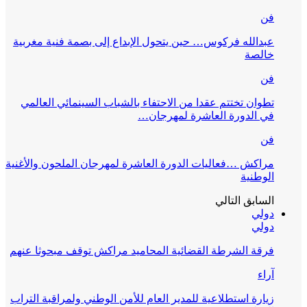
فن
عبدالله فركوس… حين يتحول الإبداع إلى بصمة فنية مغربية
خالصة
فن
تطوان تختتم عقدا من الاحتفاء بالشباب السينمائي العالمي
في الدورة العاشرة لمهرجان…
فن
مراكش …فعاليات الدورة العاشرة لمهرجان الملحون والأغنية
الوطنية
السابق
التالي
دولي
دولي
فرقة الشرطة القضائية المحاميد مراكش توقف مبحوثا عنهم
آراء
زيارة استطلاعية للمدير العام للأمن الوطني ولمراقبة التراب