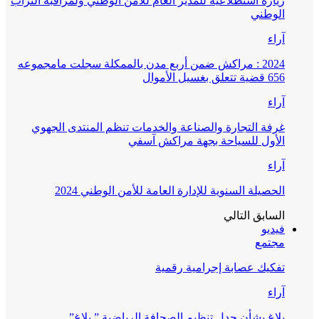
زيارة استطلاعية للمدير العام للأمن الوطني ولمراقبة التراب
الوطني
آراء
2024 : مراكش ضمن أربع مدن بالممكلة سجلت مامجموعه
656 قضية تتعلق بغسيل الأموال
آراء
غرفة التجارة والصناعة والخدمات تنظم المنتدى الجهوي
الأول للسياحة بجهة مراكش آسفي
آراء
الحصيلة السنوية للإدارة العامة للأمن الوطني 2024
السابق
التالي
فيديو
مجتمع
تفكيك عصابة إجرامية رقمية
آراء
بلاغ بشأن جدل تنظيم الصحافة الرياضية ” بلاغ”