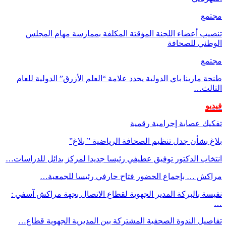
مجتمع
تنصيب أعضاء اللجنة المؤقتة المكلفة بممارسة مهام المجلس
الوطني للصحافة
مجتمع
طنجة مارينا باي الدولية يجدد علامة “العلم الأزرق” الدولية للعام
الثالث…
فيديو
تفكيك عصابة إجرامية رقمية
بلاغ بشأن جدل تنظيم الصحافة الرياضية ” بلاغ”
انتخاب الدكتور توفيق عطيفي رئيسا جديدا لمركز بدائل للدراسات…
مراكش … بإجماع الحضور فتاح حارفي رئيسا للجمعية…
نفيسة بالبركة المدير الجهوية لقطاع الاتصال بجهة مراكش آسفي :
…
تفاصيل الندوة الصحفية المشتركة بين المديرية الجهوية قطاع…