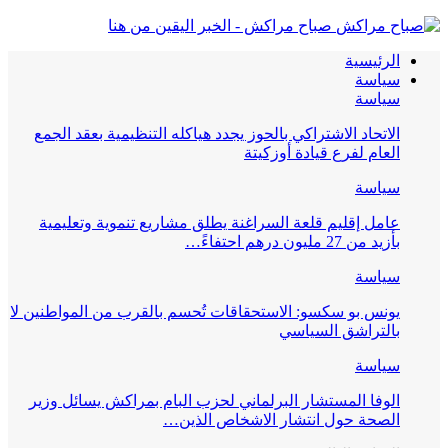
صباح مراكش - الخبر اليقين من هنا
الرئيسية
سياسة
سياسة
الاتحاد الاشتراكي بالحوز يجدد هياكله التنظيمية بعقد الجمع
العام لفرع قيادة أوزكيتة
سياسة
عامل إقليم قلعة السراغنة يطلق مشاريع تنموية وتعليمية
بأزيد من 27 مليون درهم احتفاءً…
سياسة
يونس بو سكسو: الاستحقاقات تُحسم بالقرب من المواطنين لا
بالتراشق السياسي
سياسة
الوفا المستشار البرلماني لحزب البام بمراكش يسائل وزير
الصحة حول انتشار الاشخاص الذين…