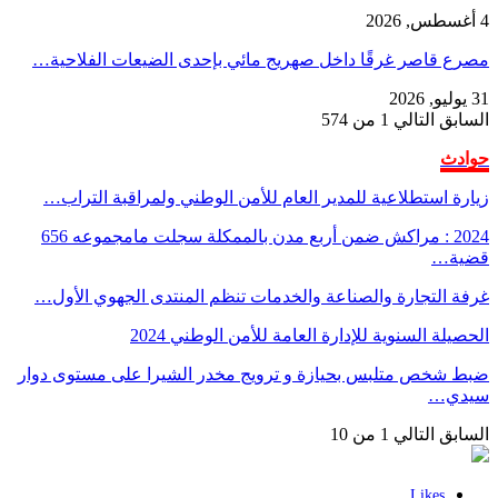
4 أغسطس, 2026
مصرع قاصر غرقًا داخل صهريج مائي بإحدى الضيعات الفلاحية…
31 يوليو, 2026
السابق
التالي
1 من 574
حوادث
زيارة استطلاعية للمدير العام للأمن الوطني ولمراقبة التراب…
2024 : مراكش ضمن أربع مدن بالممكلة سجلت مامجموعه 656
قضية…
غرفة التجارة والصناعة والخدمات تنظم المنتدى الجهوي الأول…
الحصيلة السنوية للإدارة العامة للأمن الوطني 2024
ضبط شخص متلبس بحيازة و ترويج مخدر الشيرا على مستوى دوار
سيدي…
السابق
التالي
1 من 10
Likes