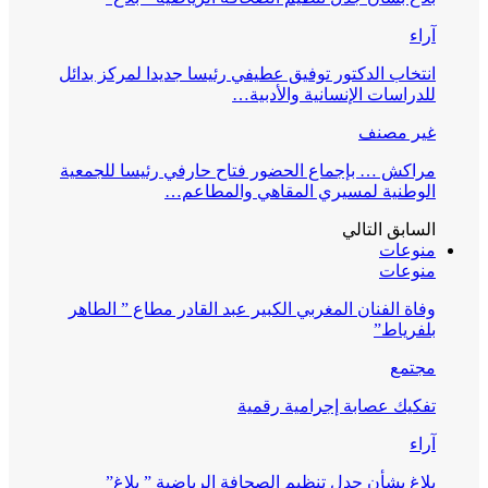
آراء
انتخاب الدكتور توفيق عطيفي رئيسا جديدا لمركز بدائل
للدراسات الإنسانية والأدبية…
غير مصنف
مراكش … بإجماع الحضور فتاح حارفي رئيسا للجمعية
الوطنية لمسيري المقاهي والمطاعم…
السابق
التالي
منوعات
منوعات
وفاة الفنان المغربي الكبير عبد القادر مطاع ” الطاهر
بلفرياط”
مجتمع
تفكيك عصابة إجرامية رقمية
آراء
بلاغ بشأن جدل تنظيم الصحافة الرياضية ” بلاغ”