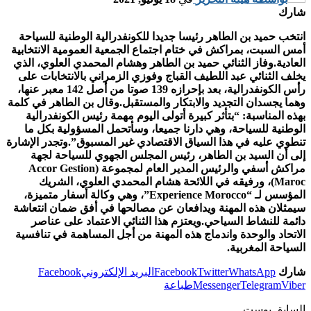
شارك
انتخب حميد بن الطاهر رئيسا جديدا للكونفدرالية الوطنية للسياحة
أمس السبت، بمراكش في ختام اجتماع الجمعية العمومية الانتخابية
العادية.وفاز الثنائي حميد بن الطاهر وهشام المحمدي العلوي، الذي
يخلف الثنائي عبد اللطيف القباج وفوزي الزمراني بالانتخابات على
رأس الكونفدرالية، بعد بإحرازه 139 صوتا من أصل 142 معبر عنها،
وهما يجسدان التجديد والابتكار والمستقبل.وقال بن الطاهر في كلمة
بهذه المناسبة: “بتأثر كبيرة أتولى اليوم مهمة رئيس الكونفدرالية
الوطنية للسياحة، وهي دارنا جميعا، وسأتحمل المسؤولية بكل ما
تنطوي عليه في هذا السياق الاقتصادي غير المسبوق”.وتجدر الإشارة
إلى أن السيد بن الطاهر، رئيس المجلس الجهوي للسياحة لجهة
مراكش أسفي والرئيس المدير العام لمجموعة (Accor Gestion
Maroc)، ورفيقه في اللائحة هشام المحمدي العلوي، الشريك
المؤسس لـ “Experience Morocco”، وهي وكالة أسفار متميزة،
سيمثلان هذه المهنة ويدافعان عن مصالحها في أفق ضمان انتعاشة
دائمة للنشاط السياحي.ويعتزم هذا الثنائي الاعتماد على عناصر
الاتحاد والوحدة واندماج هذه المهنة من أجل المساهمة في تنافسية
السياحة المغربية.
شارك
WhatsApp
Twitter
Facebook
البريد الإلكتروني
Facebook
Viber
Telegram
Messenger
طباعة
السابق بوست