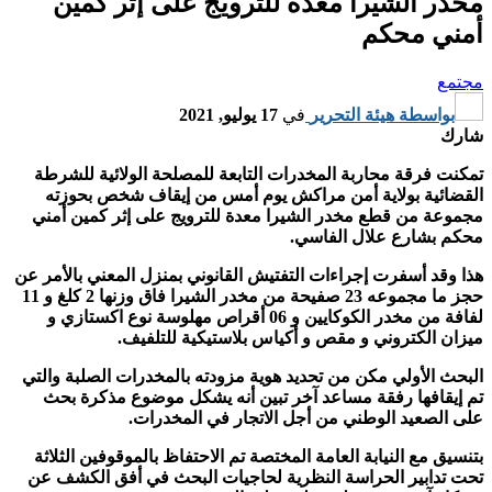
مخدر الشيرا معدة للترويج على إثر كمين
أمني محكم
مجتمع
بواسطة
هيئة التحرير
في
17 يوليو, 2021
شارك
تمكنت فرقة محاربة المخدرات التابعة للمصلحة الولائية للشرطة
القضائية بولاية أمن مراكش يوم أمس من إيقاف شخص بحوزته
مجموعة من قطع مخدر الشيرا معدة للترويج على إثر كمين أمني
محكم بشارع علال الفاسي.
هذا وقد أسفرت إجراءات التفتيش القانوني بمنزل المعني بالأمر عن
حجز ما مجموعه 23 صفيحة من مخدر الشيرا فاق وزنها 2 كلغ و 11
لفافة من مخدر الكوكايين و 06 أقراص مهلوسة نوع اكستازي و
ميزان الكتروني و مقص و أكياس بلاستيكية للتلفيف.
البحث الأولي مكن من تحديد هوية مزودته بالمخدرات الصلبة والتي
تم إيقافها رفقة مساعد آخر تبين أنه يشكل موضوع مذكرة بحث
على الصعيد الوطني من أجل الاتجار في المخدرات.
بتنسيق مع النيابة العامة المختصة تم الاحتفاظ بالموقوفين الثلاثة
تحت تدابير الحراسة النظرية لحاجيات البحث في أفق الكشف عن