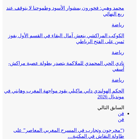
محمد وهبي: فخورون بمشوار الأسود وطموحنا لا يتوقف عند
ربع النهائي
رياضة
الكوكب المراكشي ينعش آمال البقاء في القسم الأول بفوز
ثمين على الفتح الرباطي
رياضة
نادي الحي المحمدي للملاكمة يتصدر بطولة عصبة مراكش-
آسفي
رياضة
الحكم الهولندي داني ماكيلي يقود مواجهة المغرب وهايتي في
مونديال 2026
السابق
التالي
فن
فن
(“مخرجون وتجارب في المسرح المغربي المعاصر” على
طاولة النقاش في المكتبة…