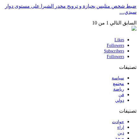
ضبط شخص متلبس بحيازة و ترويج مخدر الشيرا على مستوى دوار
سيدي…
السابق
التالي
1 من 10
Likes
Followers
Subscribers
Followers
تصنيفات
سياسة
مجتمع
رياضة
فن
دولي
تصنيفات
حوادث
اراء
دين
صحة