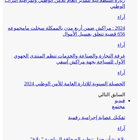
زيارة استطلاعية للمدير العام للأمن الوطني ولمراقبة التراب
الوطني
آراء
2024 : مراكش ضمن أربع مدن بالممكلة سجلت مامجموعه
656 قضية تتعلق بغسيل الأموال
آراء
غرفة التجارة والصناعة والخدمات تنظم المنتدى الجهوي
الأول للسياحة بجهة مراكش آسفي
آراء
الحصيلة السنوية للإدارة العامة للأمن الوطني 2024
السابق
التالي
فيديو
مجتمع
تفكيك عصابة إجرامية رقمية
آراء
بلاغ بشأن جدل تنظيم الصحافة الرياضية ” بلاغ”