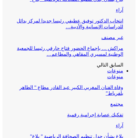
آراء
انتخاب الدكتور توفيق عطيفي رئيسا جديدا لمركز بدائل
للدراسات الإنسانية والأدبية…
غير مصنف
مراكش … بإجماع الحضور فتاح حارفي رئيسا للجمعية
الوطنية لمسيري المقاهي والمطاعم…
السابق
التالي
منوعات
منوعات
وفاة الفنان المغربي الكبير عبد القادر مطاع ” الطاهر
بلفرياط”
مجتمع
تفكيك عصابة إجرامية رقمية
آراء
بلاغ بشأن جدل تنظيم الصحافة الرياضية ” بلاغ”