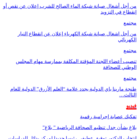
من أجل أشغال صيانة شبكة الماء الصالح للشرب إعلان عن نقص أو
إنقطاع في التزويد
مجتمع
من أجل اشغال صيانة شبكة الكهرباء إعلان عن انقطاع التيار
الكهربائي
مجتمع
تنصيب أعضاء اللجنة المؤقتة المكلفة بممارسة مهام المجلس
الوطني للصحافة
مجتمع
طنجة مارينا باي الدولية يجدد علامة “العلم الأزرق” الدولية للعام
الثالث…
فيديو
تفكيك عصابة إجرامية رقمية
بلاغ بشأن جدل تنظيم الصحافة الرياضية ” بلاغ”
انتخاب الدكتور توفيق عطيفي رئيسا جديدا لمركز بدائل للدراسات…