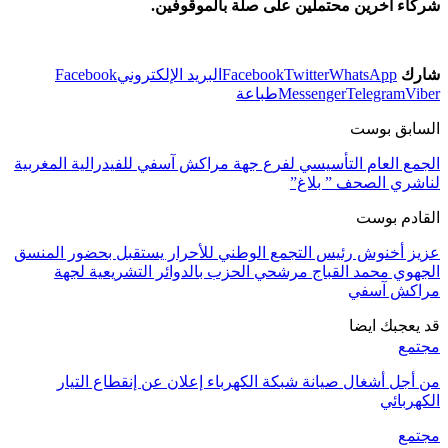
شركاء آخرين محتملين على صلة بالموقوفين.
شارك
WhatsApp
Twitter
Facebook
البريد الإلكتروني
Facebook
Viber
Telegram
Messenger
طباعة
السابق بوست
الجمع العام التأسيسي لفرع جهة مراكش آسفي للفيدرالية المغربية
لناشري الصحف ” بلاغ”
القادم بوست
عزيز أخنوش رئيس التجمع الوطني للأحرار يستقبل بحضور المنسق
الجهوي محمد القباج مرشحي الحزب بالدوائر التشريعية لجهة
مراكش آسفي
قد يعجبك ايضا
مجتمع
من أجل أشغال صيانة شبكة الكهرباء إعلان عن إنقطاع التيار
الكهربائي
مجتمع