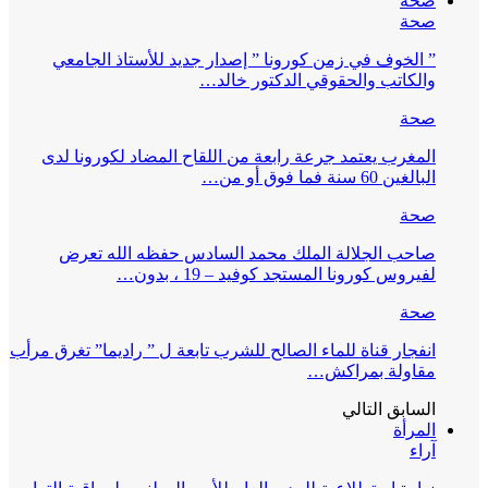
صحة
صحة
” الخوف في زمن كورونا ” إصدار جديد للأستاذ الجامعي
والكاتب والحقوقي الدكتور خالد…
صحة
المغرب يعتمد جرعة رابعة من اللقاح المضاد لكورونا لدى
البالغين 60 سنة فما فوق أو من…
صحة
صاحب الجلالة الملك محمد السادس حفظه الله تعرض
لفيروس كورونا المستجد كوفيد – 19 ، بدون…
صحة
انفجار قناة للماء الصالح للشرب تابعة ل ” راديما” تغرق مرأب
مقاولة بمراكش…
السابق
التالي
المرأة
آراء