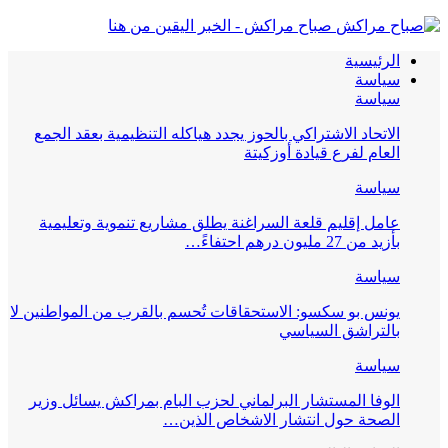
صباح مراكش - الخبر اليقين من هنا
الرئيسية
سياسة
سياسة
الاتحاد الاشتراكي بالحوز يجدد هياكله التنظيمية بعقد الجمع
العام لفرع قيادة أوزكيتة
سياسة
عامل إقليم قلعة السراغنة يطلق مشاريع تنموية وتعليمية
بأزيد من 27 مليون درهم احتفاءً…
سياسة
يونس بو سكسو: الاستحقاقات تُحسم بالقرب من المواطنين لا
بالتراشق السياسي
سياسة
الوفا المستشار البرلماني لحزب البام بمراكش يسائل وزير
الصحة حول انتشار الاشخاص الذين…