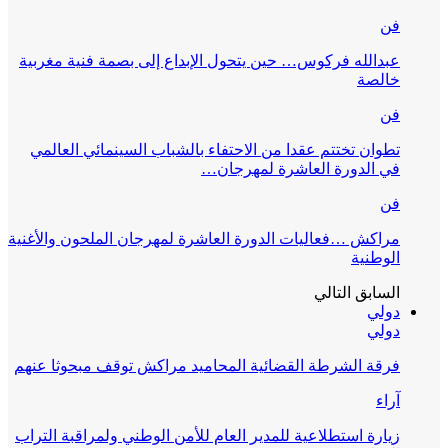
فن
عبدالله فركوس… حين يتحول الإبداع إلى بصمة فنية مغربية
خالصة
فن
تطوان تختتم عقدا من الاحتفاء بالشباب السينمائي العالمي
في الدورة العاشرة لمهرجان…
فن
مراكش …فعاليات الدورة العاشرة لمهرجان الملحون والأغنية
الوطنية
السابق
التالي
دولي
دولي
فرقة الشرطة القضائية المحاميد مراكش توقف مبحوثا عنهم
آراء
زيارة استطلاعية للمدير العام للأمن الوطني ولمراقبة التراب