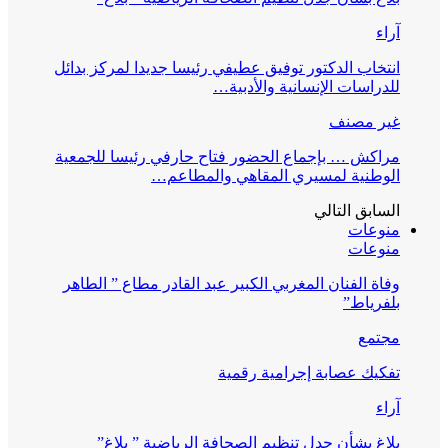
آراء
انتخاب الدكتور توفيق عطيفي رئيسا جديدا لمركز بدائل
للدراسات الإنسانية والأدبية…
غير مصنف
مراكش … بإجماع الحضور فتاح حارفي رئيسا للجمعية
الوطنية لمسيري المقاهي والمطاعم…
السابق
التالي
منوعات
منوعات
وفاة الفنان المغربي الكبير عبد القادر مطاع ” الطاهر
بلفرياط”
مجتمع
تفكيك عصابة إجرامية رقمية
آراء
بلاغ بشأن جدل تنظيم الصحافة الرياضية ” بلاغ”