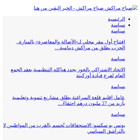
صباح مراكش - الخبر اليقين من هنا
الرئيسية
سياسة
سياسة
افتتاح أول مقر محلي لـ«الأصالة والمعاصرة» بالمنارة..
الحزب يطلق من مراكش دينامية…
سياسة
الاتحاد الاشتراكي بالحوز يجدد هياكله التنظيمية بعقد الجمع
العام لفرع قيادة أوزكيتة
سياسة
عامل إقليم قلعة السراغنة يطلق مشاريع تنموية وتعليمية
بأزيد من 27 مليون درهم احتفاءً…
سياسة
يونس بو سكسو: الاستحقاقات تُحسم بالقرب من المواطنين لا
بالتراشق السياسي