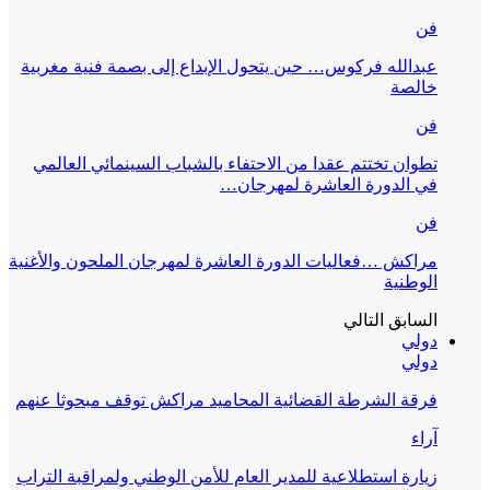
فن
عبدالله فركوس… حين يتحول الإبداع إلى بصمة فنية مغربية
خالصة
فن
تطوان تختتم عقدا من الاحتفاء بالشباب السينمائي العالمي
في الدورة العاشرة لمهرجان…
فن
مراكش …فعاليات الدورة العاشرة لمهرجان الملحون والأغنية
الوطنية
السابق
التالي
دولي
دولي
فرقة الشرطة القضائية المحاميد مراكش توقف مبحوثا عنهم
آراء
زيارة استطلاعية للمدير العام للأمن الوطني ولمراقبة التراب