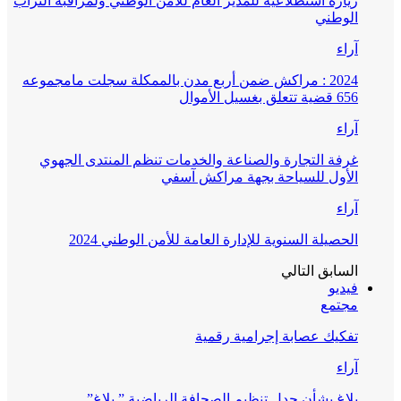
زيارة استطلاعية للمدير العام للأمن الوطني ولمراقبة التراب
الوطني
آراء
2024 : مراكش ضمن أربع مدن بالممكلة سجلت مامجموعه
656 قضية تتعلق بغسيل الأموال
آراء
غرفة التجارة والصناعة والخدمات تنظم المنتدى الجهوي
الأول للسياحة بجهة مراكش آسفي
آراء
الحصيلة السنوية للإدارة العامة للأمن الوطني 2024
السابق
التالي
فيديو
مجتمع
تفكيك عصابة إجرامية رقمية
آراء
بلاغ بشأن جدل تنظيم الصحافة الرياضية ” بلاغ”