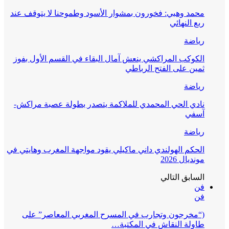
محمد وهبي: فخورون بمشوار الأسود وطموحنا لا يتوقف عند
ربع النهائي
رياضة
الكوكب المراكشي ينعش آمال البقاء في القسم الأول بفوز
ثمين على الفتح الرباطي
رياضة
نادي الحي المحمدي للملاكمة يتصدر بطولة عصبة مراكش-
آسفي
رياضة
الحكم الهولندي داني ماكيلي يقود مواجهة المغرب وهايتي في
مونديال 2026
السابق
التالي
فن
فن
(“مخرجون وتجارب في المسرح المغربي المعاصر” على
طاولة النقاش في المكتبة…