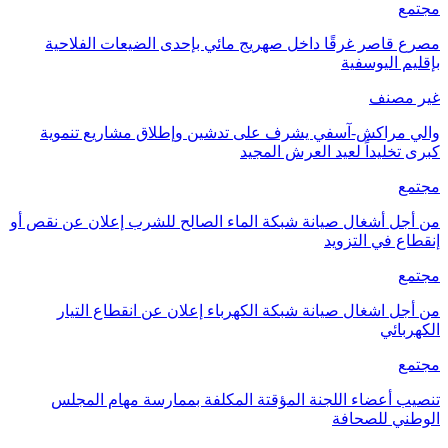
مجتمع
مصرع قاصر غرقًا داخل صهريج مائي بإحدى الضيعات الفلاحية
بإقليم اليوسفية
غير مصنف
والي مراكش-آسفي يشرف على تدشين وإطلاق مشاريع تنموية
كبرى تخليداً لعيد العرش المجيد
مجتمع
من أجل أشغال صيانة شبكة الماء الصالح للشرب إعلان عن نقص أو
إنقطاع في التزويد
مجتمع
من أجل اشغال صيانة شبكة الكهرباء إعلان عن انقطاع التيار
الكهربائي
مجتمع
تنصيب أعضاء اللجنة المؤقتة المكلفة بممارسة مهام المجلس
الوطني للصحافة