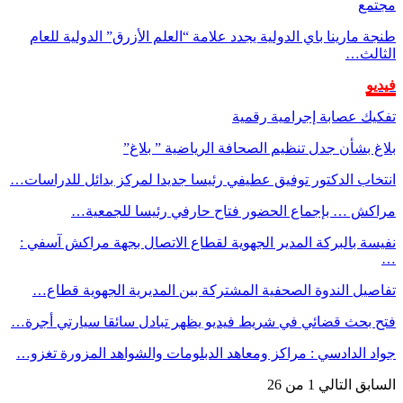
مجتمع
طنجة مارينا باي الدولية يجدد علامة “العلم الأزرق” الدولية للعام
الثالث…
فيديو
تفكيك عصابة إجرامية رقمية
بلاغ بشأن جدل تنظيم الصحافة الرياضية ” بلاغ”
انتخاب الدكتور توفيق عطيفي رئيسا جديدا لمركز بدائل للدراسات…
مراكش … بإجماع الحضور فتاح حارفي رئيسا للجمعية…
نفيسة بالبركة المدير الجهوية لقطاع الاتصال بجهة مراكش آسفي :
…
تفاصيل الندوة الصحفية المشتركة بين المديرية الجهوية قطاع…
فتح بحث قضائي في شريط فيديو يظهر تبادل سائقا سيارتي أجرة…
جواد الدادسي : مراكز ومعاهد الدبلومات والشواهد المزورة تغزو…
السابق
التالي
1 من 26