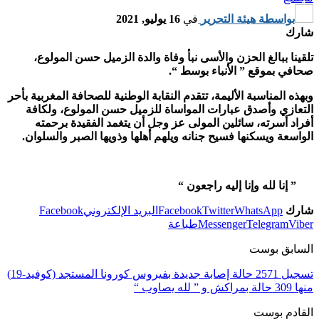
بواسطة
هيئة التحرير
في
16 يوليو, 2021
شارك
تلقينا ببالغ الحزن والأسى نبأ وفاة والدة الزميل حسن المولوع،
صحافي بموقع ” الأنباء بوسط “.
وبهذه المناسبة الأليمة، تتقدم النقابة الوطنية للصحافة المغربية بأحر
التعازي وأصدق عبارات المواساة للزميل حسن المولوع، ولكافة
أفراد أسرته، سائلين المولى عز وجل أن يتغمد الفقيدة برحمته
الواسعة ويسكنها فسيح جنانه ويلهم أهلها وذويها الصبر والسلوان.
” إنا لله وإنا إليه راجعون “
شارك
WhatsApp
Twitter
Facebook
البريد الإلكتروني
Facebook
Viber
Telegram
Messenger
طباعة
السابق بوست
تسجيل 2571 حالة إصابة جديدة بفيروس كورونا المستجد (كوفيد-19)
منها 309 حالة بمراكش و ” لله يصاوب “
القادم بوست