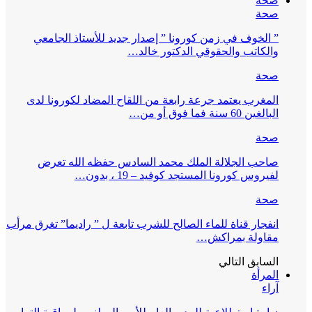
صحة
صحة
” الخوف في زمن كورونا ” إصدار جديد للأستاذ الجامعي
والكاتب والحقوقي الدكتور خالد…
صحة
المغرب يعتمد جرعة رابعة من اللقاح المضاد لكورونا لدى
البالغين 60 سنة فما فوق أو من…
صحة
صاحب الجلالة الملك محمد السادس حفظه الله تعرض
لفيروس كورونا المستجد كوفيد – 19 ، بدون…
صحة
انفجار قناة للماء الصالح للشرب تابعة ل ” راديما” تغرق مرأب
مقاولة بمراكش…
السابق
التالي
المرأة
آراء