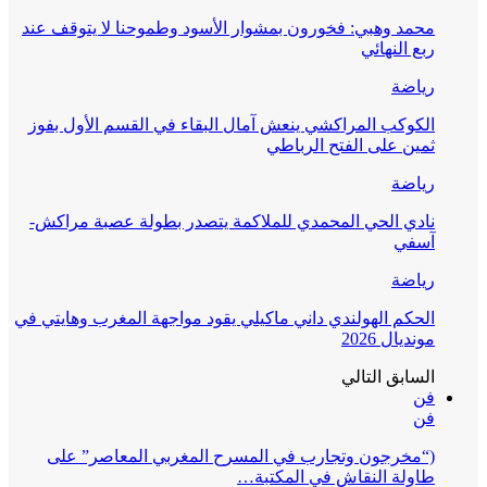
محمد وهبي: فخورون بمشوار الأسود وطموحنا لا يتوقف عند
ربع النهائي
رياضة
الكوكب المراكشي ينعش آمال البقاء في القسم الأول بفوز
ثمين على الفتح الرباطي
رياضة
نادي الحي المحمدي للملاكمة يتصدر بطولة عصبة مراكش-
آسفي
رياضة
الحكم الهولندي داني ماكيلي يقود مواجهة المغرب وهايتي في
مونديال 2026
السابق
التالي
فن
فن
(“مخرجون وتجارب في المسرح المغربي المعاصر” على
طاولة النقاش في المكتبة…