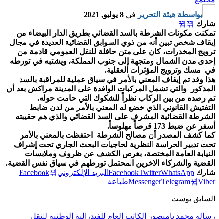
بواسطة
هيئة التحرير
في
8 يوليو, 2021
شارك
تمكنت مكونات الشرطة بالسد القضائي بطريق الدار البيضاء من
إيقاف شخص تبين أنه من ذوي السوابق القضائية العديدة في مجال
ترويج المخدرات، كان على متن حافلة للنقل العمومي قادمة من
إحدى مدن الشمال ومتجهة إلى جنوب المملكة، ويشتبه في تورطه
في مسك وترويج المؤثرات العقلية.
هذا وقد تم إيقاف المعني بالأمر في سياق عملية للمراقبة بالسد
المذكور والتي تشمل المركبات الوافدة على المدينة مراكش بعد أن
تم رصده من بين الركاب نظراً للشكوك التي حامت حوله.
التفتيش القانوني الذي خضع له المعني بالأمر من لدن ضابط
الشرطة القضائية المشرف على السد القضائي والذي هم حقيبته
أسفر عن ضبط 173 قرصاً مهلوساً.
كما كشف المصدر أن مصالح الشرطة احتفظت بالمعني بالأمر
تحت تدبير الحراسة النظرية لحاجيات البحث الجاري تحت إشراف
النيابة العامة المختصة، بغرض الكشف عن ظروف وملابسات
القضية والشركاء الاخرين المحتمل تورطهم في سياق نفس القضية.
شارك
WhatsApp
Twitter
Facebook
البريد الإلكتروني
Facebook
Viber
Telegram
Messenger
طباعة
السابق بوست
رسالة محمد بامنصور الكاتب العام للفيدرالية الوطنية للنقل