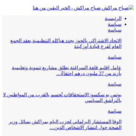
صباح مراكش - الخبر اليقين من هنا
الرئيسية
سياسة
سياسة
الاتحاد الاشتراكي بالحوز يجدد هياكله التنظيمية بعقد الجمع
العام لفرع قيادة أوزكيتة
سياسة
عامل إقليم قلعة السراغنة يطلق مشاريع تنموية وتعليمية
بأزيد من 27 مليون درهم احتفاءً…
سياسة
يونس بو سكسو: الاستحقاقات تُحسم بالقرب من المواطنين لا
بالتراشق السياسي
سياسة
الوفا المستشار البرلماني لحزب البام بمراكش يسائل وزير
الصحة حول انتشار الاشخاص الذين…