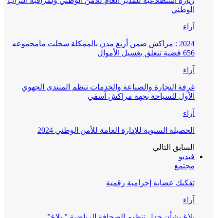
زيارة استطلاعية للمدير العام للأمن الوطني ولمراقبة التراب
الوطني
آراء
2024 : مراكش ضمن أربع مدن بالممكلة سجلت مامجموعه
656 قضية تتعلق بغسيل الأموال
آراء
غرفة التجارة والصناعة والخدمات تنظم المنتدى الجهوي
الأول للسياحة بجهة مراكش آسفي
آراء
الحصيلة السنوية للإدارة العامة للأمن الوطني 2024
السابق
التالي
فيديو
مجتمع
تفكيك عصابة إجرامية رقمية
آراء
بلاغ بشأن جدل تنظيم الصحافة الرياضية ” بلاغ”