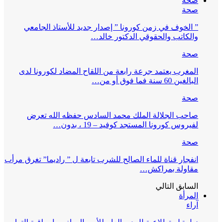
صحة
صحة
” الخوف في زمن كورونا ” إصدار جديد للأستاذ الجامعي
والكاتب والحقوقي الدكتور خالد…
صحة
المغرب يعتمد جرعة رابعة من اللقاح المضاد لكورونا لدى
البالغين 60 سنة فما فوق أو من…
صحة
صاحب الجلالة الملك محمد السادس حفظه الله تعرض
لفيروس كورونا المستجد كوفيد – 19 ، بدون…
صحة
انفجار قناة للماء الصالح للشرب تابعة ل ” راديما” تغرق مرأب
مقاولة بمراكش…
السابق
التالي
المرأة
آراء