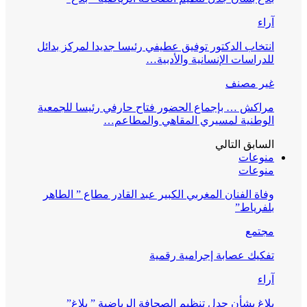
آراء
انتخاب الدكتور توفيق عطيفي رئيسا جديدا لمركز بدائل
للدراسات الإنسانية والأدبية…
غير مصنف
مراكش … بإجماع الحضور فتاح حارفي رئيسا للجمعية
الوطنية لمسيري المقاهي والمطاعم…
السابق
التالي
منوعات
منوعات
وفاة الفنان المغربي الكبير عبد القادر مطاع ” الطاهر
بلفرياط”
مجتمع
تفكيك عصابة إجرامية رقمية
آراء
بلاغ بشأن جدل تنظيم الصحافة الرياضية ” بلاغ”