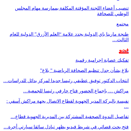
تنصيب أعضاء اللجنة المؤقتة المكلفة بممارسة مهام المجلس
الوطني للصحافة
مجتمع
طنجة مارينا باي الدولية يجدد علامة “العلم الأزرق” الدولية للعام
الثالث…
فيديو
تفكيك عصابة إجرامية رقمية
بلاغ بشأن جدل تنظيم الصحافة الرياضية ” بلاغ”
انتخاب الدكتور توفيق عطيفي رئيسا جديدا لمركز بدائل للدراسات…
مراكش … بإجماع الحضور فتاح حارفي رئيسا للجمعية…
نفيسة بالبركة المدير الجهوية لقطاع الاتصال بجهة مراكش آسفي :
…
تفاصيل الندوة الصحفية المشتركة بين المديرية الجهوية قطاع…
فتح بحث قضائي في شريط فيديو يظهر تبادل سائقا سيارتي أجرة…