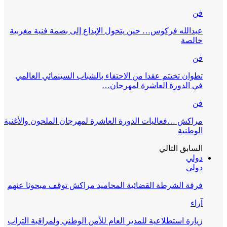
فن
عبدالله فركوس… حين يتحول الإبداع إلى بصمة فنية مغربية
خالصة
فن
تطوان تختتم عقدا من الاحتفاء بالشباب السينمائي العالمي
في الدورة العاشرة لمهرجان…
فن
مراكش …فعاليات الدورة العاشرة لمهرجان الملحون والأغنية
الوطنية
السابق
التالي
دولي
دولي
فرقة الشرطة القضائية المحاميد مراكش توقف مبحوثا عنهم
آراء
زيارة استطلاعية للمدير العام للأمن الوطني ولمراقبة التراب