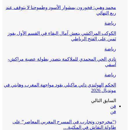
محمد وهبي: فخورون بمشوار الأسود وطموحنا لا يتوقف عند
ربع النهائي
رياضة
الكوكب المراكشي ينعش آمال البقاء في القسم الأول بفوز
ثمين على الفتح الرباطي
رياضة
نادي الحي المحمدي للملاكمة يتصدر بطولة عصبة مراكش-
آسفي
رياضة
الحكم الهولندي داني ماكيلي يقود مواجهة المغرب وهايتي في
مونديال 2026
السابق
التالي
فن
فن
(“مخرجون وتجارب في المسرح المغربي المعاصر” على
طاولة النقاش في المكتبة…