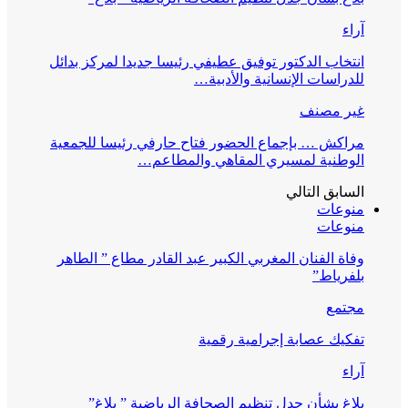
آراء
انتخاب الدكتور توفيق عطيفي رئيسا جديدا لمركز بدائل
للدراسات الإنسانية والأدبية…
غير مصنف
مراكش … بإجماع الحضور فتاح حارفي رئيسا للجمعية
الوطنية لمسيري المقاهي والمطاعم…
السابق
التالي
منوعات
منوعات
وفاة الفنان المغربي الكبير عبد القادر مطاع ” الطاهر
بلفرياط”
مجتمع
تفكيك عصابة إجرامية رقمية
آراء
بلاغ بشأن جدل تنظيم الصحافة الرياضية ” بلاغ”