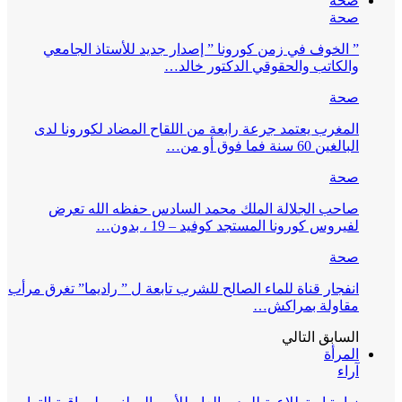
صحة
صحة
” الخوف في زمن كورونا ” إصدار جديد للأستاذ الجامعي
والكاتب والحقوقي الدكتور خالد…
صحة
المغرب يعتمد جرعة رابعة من اللقاح المضاد لكورونا لدى
البالغين 60 سنة فما فوق أو من…
صحة
صاحب الجلالة الملك محمد السادس حفظه الله تعرض
لفيروس كورونا المستجد كوفيد – 19 ، بدون…
صحة
انفجار قناة للماء الصالح للشرب تابعة ل ” راديما” تغرق مرأب
مقاولة بمراكش…
السابق
التالي
المرأة
آراء