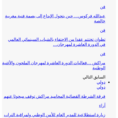
فن
عبدالله فركوس… حين يتحول الإبداع إلى بصمة فنية مغربية
خالصة
فن
تطوان تختتم عقدا من الاحتفاء بالشباب السينمائي العالمي
في الدورة العاشرة لمهرجان…
فن
مراكش …فعاليات الدورة العاشرة لمهرجان الملحون والأغنية
الوطنية
السابق
التالي
دولي
دولي
فرقة الشرطة القضائية المحاميد مراكش توقف مبحوثا عنهم
آراء
زيارة استطلاعية للمدير العام للأمن الوطني ولمراقبة التراب