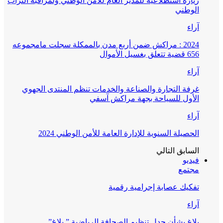
زيارة استطلاعية للمدير العام للأمن الوطني ولمراقبة التراب
الوطني
آراء
2024 : مراكش ضمن أربع مدن بالممكلة سجلت مامجموعه
656 قضية تتعلق بغسيل الأموال
آراء
غرفة التجارة والصناعة والخدمات تنظم المنتدى الجهوي
الأول للسياحة بجهة مراكش آسفي
آراء
الحصيلة السنوية للإدارة العامة للأمن الوطني 2024
السابق
التالي
فيديو
مجتمع
تفكيك عصابة إجرامية رقمية
آراء
بلاغ بشأن جدل تنظيم الصحافة الرياضية ” بلاغ”