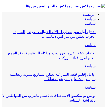
صباح مراكش - الخبر اليقين من هنا
الرئيسية
سياسة
سياسة
افتتاح أول مقر محلي لـ«الأصالة والمعاصرة» بالمنارة..
الحزب يطلق من مراكش دينامية…
سياسة
الاتحاد الاشتراكي بالحوز يجدد هياكله التنظيمية بعقد الجمع
العام لفرع قيادة أوزكيتة
سياسة
عامل إقليم قلعة السراغنة يطلق مشاريع تنموية وتعليمية
بأزيد من 27 مليون درهم احتفاءً…
سياسة
يونس بو سكسو: الاستحقاقات تُحسم بالقرب من المواطنين لا
بالتراشق السياسي