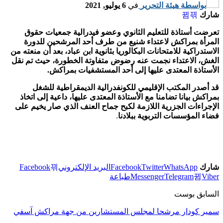
بواسطة
هيئة التحرير
في
6 يوليو, 2021
شارك
تعرضت أستاذة للتعليم الثانوي وعضو فيدرالية جمعيات حقوق
المرأة بمراكش لاعتداء شنيع من طرف أحد المرشحين للدورة
الاستدراكية للامتحانات البكالوريا بثانوية ابن عباد، بعد أن منعته من
الغش، الاعتداء نجمت عنه رضوض متفاوتة الخطورة، حيث تم نقل
الأستاذة المعتدى عليها إلى أحد المستشفيات بمراكش.
قد أصدر المكتب الإقليمي للكونفدرالية الديمقراطية للشغل
بمراكش بيانا تضامنا مع الأستاذة المعتدى عليها، داعية إلى اتخاذ
الإجراءات الجزرية اللازمة لكبح جماح العنف الذي صار يخيم على
فضاء المؤسسات التربوية ببلادنا
.
شارك
WhatsApp
Twitter
Facebook
البريد الإلكتروني
Facebook
Viber
Telegram
Messenger
طباعة
السابق بوست
سمير كودار مرشحا لمجلس المستشارين من جهة مراكش آسفي