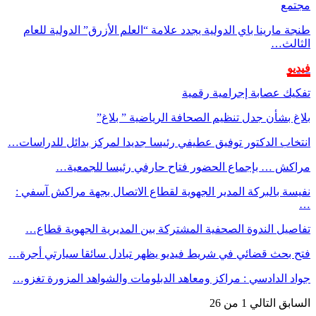
مجتمع
طنجة مارينا باي الدولية يجدد علامة “العلم الأزرق” الدولية للعام
الثالث…
فيديو
تفكيك عصابة إجرامية رقمية
بلاغ بشأن جدل تنظيم الصحافة الرياضية ” بلاغ”
انتخاب الدكتور توفيق عطيفي رئيسا جديدا لمركز بدائل للدراسات…
مراكش … بإجماع الحضور فتاح حارفي رئيسا للجمعية…
نفيسة بالبركة المدير الجهوية لقطاع الاتصال بجهة مراكش آسفي :
…
تفاصيل الندوة الصحفية المشتركة بين المديرية الجهوية قطاع…
فتح بحث قضائي في شريط فيديو يظهر تبادل سائقا سيارتي أجرة…
جواد الدادسي : مراكز ومعاهد الدبلومات والشواهد المزورة تغزو…
السابق
التالي
1 من 26