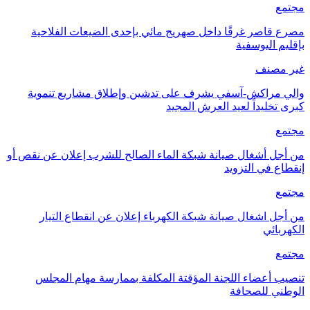
مجتمع
مصرع قاصر غرقًا داخل صهريج مائي بإحدى الضيعات الفلاحية
بإقليم اليوسفية
غير مصنف
والي مراكش-آسفي يشرف على تدشين وإطلاق مشاريع تنموية
كبرى تخليداً لعيد العرش المجيد
مجتمع
من أجل أشغال صيانة شبكة الماء الصالح للشرب إعلان عن نقص أو
إنقطاع في التزويد
مجتمع
من أجل اشغال صيانة شبكة الكهرباء إعلان عن انقطاع التيار
الكهربائي
مجتمع
تنصيب أعضاء اللجنة المؤقتة المكلفة بممارسة مهام المجلس
الوطني للصحافة