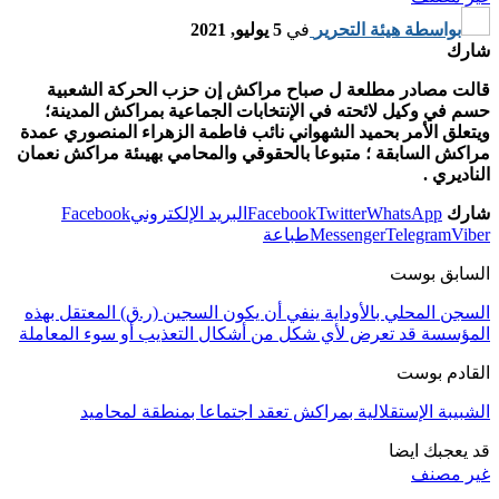
بواسطة
هيئة التحرير
في
5 يوليو, 2021
شارك
قالت مصادر مطلعة ل صباح مراكش إن حزب الحركة الشعبية
حسم في وكيل لائحته في الإنتخابات الجماعية بمراكش المدينة؛
ويتعلق الأمر بحميد الشهواني نائب فاطمة الزهراء المنصوري عمدة
مراكش السابقة ؛ متبوعا بالحقوقي والمحامي بهيىئة مراكش نعمان
الناديري .
شارك
WhatsApp
Twitter
Facebook
البريد الإلكتروني
Facebook
Viber
Telegram
Messenger
طباعة
السابق بوست
السجن المحلي بالأوداية ينفي أن يكون السجين (ر.ق) المعتقل بهذه
المؤسسة قد تعرض لأي شكل من أشكال التعذيب أو سوء المعاملة
القادم بوست
الشبيبة الإستقلالية بمراكش تعقد اجتماعا بمنطقة لمحاميد
قد يعجبك ايضا
غير مصنف