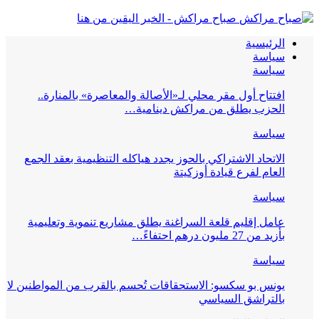
صباح مراكش - الخبر اليقين من هنا
الرئيسية
سياسة
سياسة
افتتاح أول مقر محلي لـ«الأصالة والمعاصرة» بالمنارة..
الحزب يطلق من مراكش دينامية…
سياسة
الاتحاد الاشتراكي بالحوز يجدد هياكله التنظيمية بعقد الجمع
العام لفرع قيادة أوزكيتة
سياسة
عامل إقليم قلعة السراغنة يطلق مشاريع تنموية وتعليمية
بأزيد من 27 مليون درهم احتفاءً…
سياسة
يونس بو سكسو: الاستحقاقات تُحسم بالقرب من المواطنين لا
بالتراشق السياسي