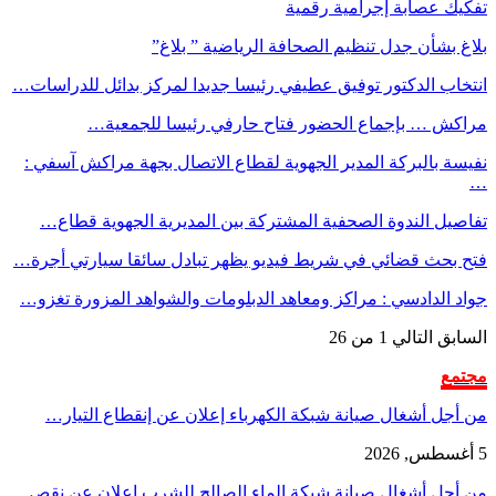
تفكيك عصابة إجرامية رقمية
بلاغ بشأن جدل تنظيم الصحافة الرياضية ” بلاغ”
انتخاب الدكتور توفيق عطيفي رئيسا جديدا لمركز بدائل للدراسات…
مراكش … بإجماع الحضور فتاح حارفي رئيسا للجمعية…
نفيسة بالبركة المدير الجهوية لقطاع الاتصال بجهة مراكش آسفي :
…
تفاصيل الندوة الصحفية المشتركة بين المديرية الجهوية قطاع…
فتح بحث قضائي في شريط فيديو يظهر تبادل سائقا سيارتي أجرة…
جواد الدادسي : مراكز ومعاهد الدبلومات والشواهد المزورة تغزو…
السابق
التالي
1 من 26
مجتمع
من أجل أشغال صيانة شبكة الكهرباء إعلان عن إنقطاع التيار…
5 أغسطس, 2026
من أجل أشغال صيانة شبكة الماء الصالح للشرب إعلان عن نقص