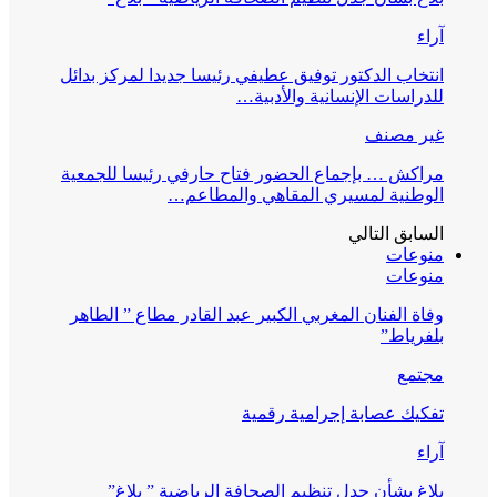
آراء
انتخاب الدكتور توفيق عطيفي رئيسا جديدا لمركز بدائل
للدراسات الإنسانية والأدبية…
غير مصنف
مراكش … بإجماع الحضور فتاح حارفي رئيسا للجمعية
الوطنية لمسيري المقاهي والمطاعم…
السابق
التالي
منوعات
منوعات
وفاة الفنان المغربي الكبير عبد القادر مطاع ” الطاهر
بلفرياط”
مجتمع
تفكيك عصابة إجرامية رقمية
آراء
بلاغ بشأن جدل تنظيم الصحافة الرياضية ” بلاغ”