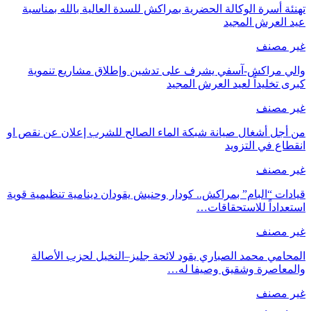
تهنئة أسرة الوكالة الحضرية بمراكش للسدة العالية بالله بمناسبة
عيد العرش المجيد
غير مصنف
والي مراكش-آسفي يشرف على تدشين وإطلاق مشاريع تنموية
كبرى تخليداً لعيد العرش المجيد
غير مصنف
من أجل أشغال صيانة شبكة الماء الصالح للشرب إعلان عن نقص او
انقطاع في التزويد
غير مصنف
قيادات “البام” بمراكش.. كودار وحنيش يقودان دينامية تنظيمية قوية
استعداداً للاستحقاقات…
غير مصنف
المحامي محمد الصباري يقود لائحة جليز–النخيل لحزب الأصالة
والمعاصرة وشقيق وصيفا له…
غير مصنف