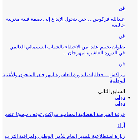
فن
عبدالله فركوس… حين يتحول الإبداع إلى بصمة فنية مغربية
خالصة
فن
تطوان تختتم عقدا من الاحتفاء بالشباب السينمائي العالمي
في الدورة العاشرة لمهرجان…
فن
مراكش …فعاليات الدورة العاشرة لمهرجان الملحون والأغنية
الوطنية
السابق
التالي
دولي
دولي
فرقة الشرطة القضائية المحاميد مراكش توقف مبحوثا عنهم
آراء
زيارة استطلاعية للمدير العام للأمن الوطني ولمراقبة التراب