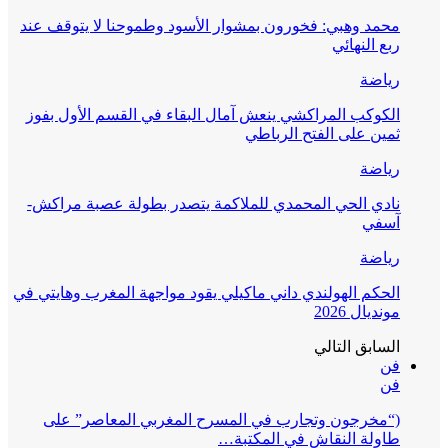
محمد وهبي: فخورون بمشوار الأسود وطموحنا لا يتوقف عند
ربع النهائي
رياضة
الكوكب المراكشي ينعش آمال البقاء في القسم الأول بفوز
ثمين على الفتح الرباطي
رياضة
نادي الحي المحمدي للملاكمة يتصدر بطولة عصبة مراكش-
آسفي
رياضة
الحكم الهولندي داني ماكيلي يقود مواجهة المغرب وهايتي في
مونديال 2026
السابق
التالي
فن
فن
(“مخرجون وتجارب في المسرح المغربي المعاصر” على
طاولة النقاش في المكتبة…