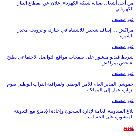
من أجل أشغال صيانة شبكة الكهرباء إعلان عن انقطاع التيار
الكهربائي
غير مصنف
مراكش … إيقاف شخص للاشتباه في حيازته و ترويجه مخدر
الشيرة
غير مصنف
شريط فيديو منشور على صفحات مواقع التواصل الاجتماعي يطيح
بشخص بمراكش
غير مصنف
حموشي المدير العام للأمن الوطني ولمراقبة التراب الوطني يقوم
بزيارة عمل إلى المملكة…
غير مصنف
بلاغ المندوبية العامة لإدارة السجون وإعادة الإدماج مع التدوينة
المنشورة على الحساب…
فيديو