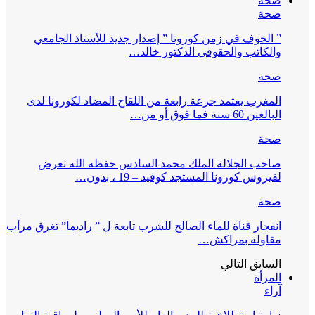
صحة
صحة
” الخوف في زمن كورونا ” إصدار جديد للأستاذ الجامعي
والكاتب والحقوقي الدكتور خالد…
صحة
المغرب يعتمد جرعة رابعة من اللقاح المضاد لكورونا لدى
البالغين 60 سنة فما فوق أو من…
صحة
صاحب الجلالة الملك محمد السادس حفظه الله تعرض
لفيروس كورونا المستجد كوفيد – 19 ، بدون…
صحة
انفجار قناة للماء الصالح للشرب تابعة ل ” راديما” تغرق مرأب
مقاولة بمراكش…
السابق
التالي
المرأة
آراء