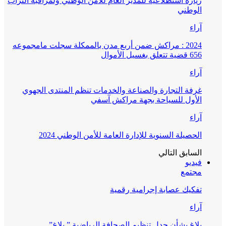
زيارة استطلاعية للمدير العام للأمن الوطني ولمراقبة التراب
الوطني
آراء
2024 : مراكش ضمن أربع مدن بالممكلة سجلت مامجموعه
656 قضية تتعلق بغسيل الأموال
آراء
غرفة التجارة والصناعة والخدمات تنظم المنتدى الجهوي
الأول للسياحة بجهة مراكش آسفي
آراء
الحصيلة السنوية للإدارة العامة للأمن الوطني 2024
السابق
التالي
فيديو
مجتمع
تفكيك عصابة إجرامية رقمية
آراء
بلاغ بشأن جدل تنظيم الصحافة الرياضية ” بلاغ”