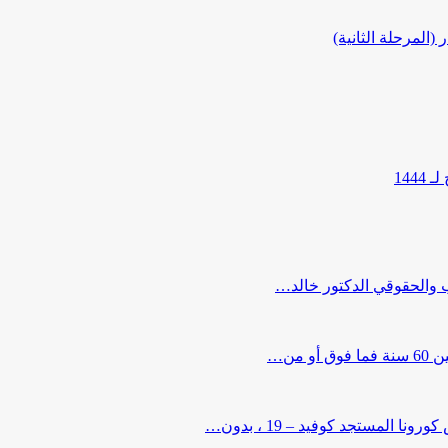
المرحلة الثانية)
144
ب والحقوقي الدكتور خالد…
من…
لمستجد كوفيد – 19 ، بدون…