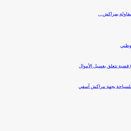
ب مقاولة بمراكش…
لوطني
 للسياحة بجهة مراكش آسفي