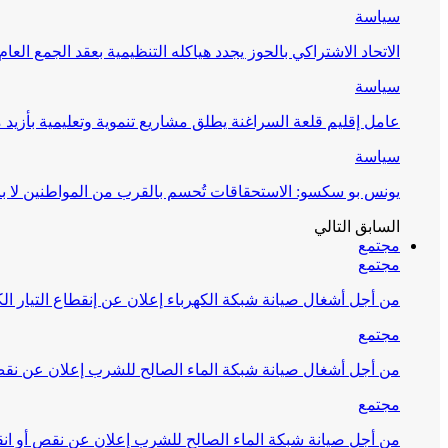
سياسة
الاتحاد الاشتراكي بالحوز يجدد هياكله التنظيمية بعقد الجمع العام
سياسة
عامل إقليم قلعة السراغنة يطلق مشاريع تنموية وتعليمية بأزيد من 27 مليون درهم احتف
سياسة
يونس بو سكسو: الاستحقاقات تُحسم بالقرب من المواطنين لا ب
السابق
التالي
مجتمع
مجتمع
من أجل أشغال صيانة شبكة الكهرباء إعلان عن إنقطاع التيار الك
مجتمع
من أجل أشغال صيانة شبكة الماء الصالح للشرب إعلان عن نقص 
مجتمع
من أجل صيانة شبكة الماء الصالح للشرب إعلان عن نقص أو انق