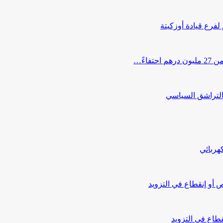
 لفرع قيادة أوزكيتة
اءً…
التراشق السياسي
هربائي
أو إنقطاع في التزويد
طاع في التزويد