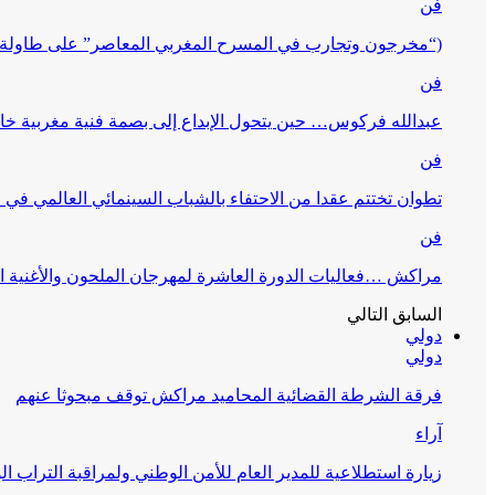
فن
(“مخرجون وتجارب في المسرح المغربي المعاصر” على طاولة 
فن
عبدالله فركوس… حين يتحول الإبداع إلى بصمة فنية مغربية خا
فن
تطوان تختتم عقدا من الاحتفاء بالشباب السينمائي العالمي في
فن
مراكش …فعاليات الدورة العاشرة لمهرجان الملحون والأغنية ا
السابق
التالي
دولي
دولي
فرقة الشرطة القضائية المحاميد مراكش توقف مبحوثا عنهم
آراء
زيارة استطلاعية للمدير العام للأمن الوطني ولمراقبة التراب ا