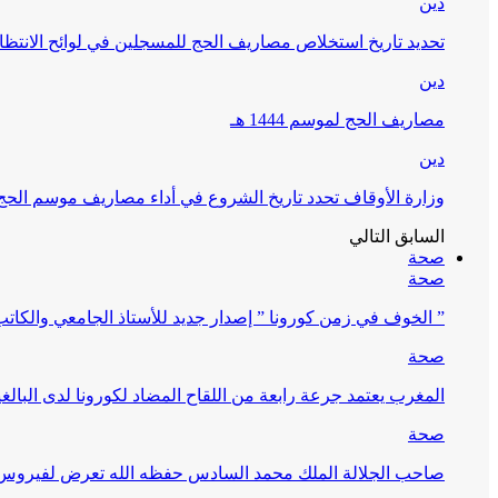
دين
تحديد تاريخ استخلاص مصاريف الحج للمسجلين في لوائح الانتظار (
دين
مصاريف الحج لموسم 1444 هـ
دين
وزارة الأوقاف تحدد تاريخ الشروع في أداء مصاريف موسم الحج لـ 4
السابق
التالي
صحة
صحة
” الخوف في زمن كورونا ” إصدار جديد للأستاذ الجامعي والكات
صحة
المغرب يعتمد جرعة رابعة من اللقاح المضاد لكورونا لدى البالغين 60 سنة فما فوق أو 
صحة
صاحب الجلالة الملك محمد السادس حفظه الله تعرض لفيروس كورونا ا