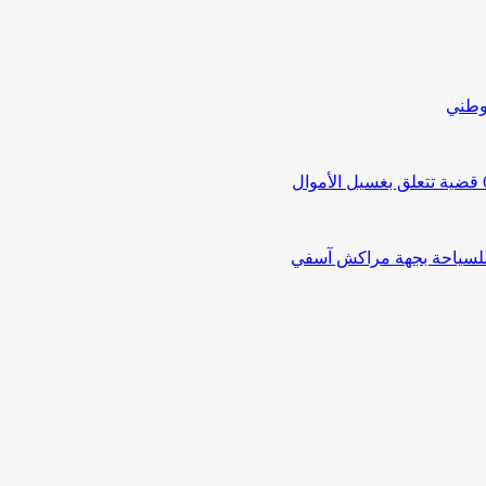
لوطني
 للسياحة بجهة مراكش آسفي