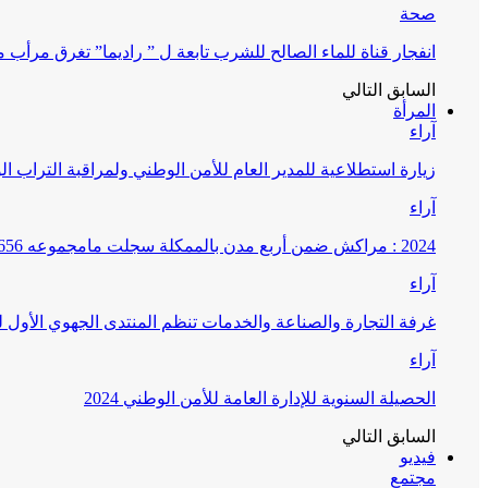
صحة
انفجار قناة للماء الصالح للشرب تابعة ل ” راديما” تغرق مرأ
السابق
التالي
المرأة
آراء
زيارة استطلاعية للمدير العام للأمن الوطني ولمراقبة التراب ا
آراء
2024 : مراكش ضمن أربع مدن بالممكلة سجلت مامجموعه 656 قضية تتعلق بغسيل الأموال
آراء
غرفة التجارة والصناعة والخدمات تنظم المنتدى الجهوي الأول
آراء
الحصيلة السنوية للإدارة العامة للأمن الوطني 2024
السابق
التالي
فيديو
مجتمع