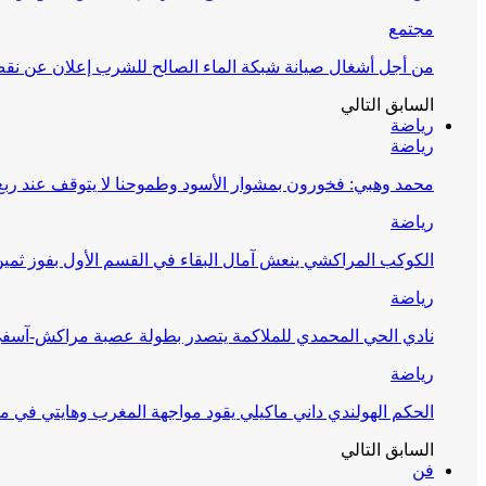
مجتمع
من أجل أشغال صيانة شبكة الماء الصالح للشرب إعلان عن نقص 
السابق
التالي
رياضة
رياضة
محمد وهبي: فخورون بمشوار الأسود وطموحنا لا يتوقف عند ربع 
رياضة
الكوكب المراكشي ينعش آمال البقاء في القسم الأول بفوز ثمين
رياضة
نادي الحي المحمدي للملاكمة يتصدر بطولة عصبة مراكش-آسف
رياضة
الحكم الهولندي داني ماكيلي يقود مواجهة المغرب وهايتي في مونديا
السابق
التالي
فن