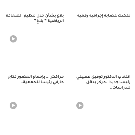
تفكيك عصابة إجرامية رقمية
بلاغ بشأن جدل تنظيم الصحافة
الرياضية ” بلاغ”
انتخاب الدكتور توفيق عطيفي
مراكش … بإجماع الحضور فتاح
رئيسا جديدا لمركز بدائل
حارفي رئيسا للجمعية…
للدراسات…