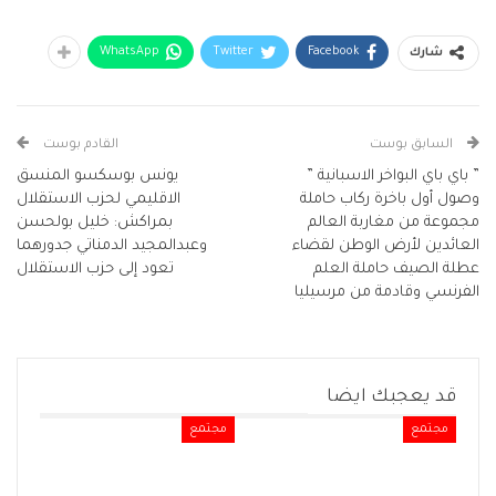
WhatsApp
Twitter
Facebook
شارك
السابق بوست
القادم بوست
” باي باي البواخر الاسبانية ”
يونس بوسكسو المنسق
وصول أول باخرة ركاب حاملة
الاقليمي لحزب الاستقلال
مجموعة من مغاربة العالم
بمراكش: خليل بولحسن
العائدين لأرض الوطن لقضاء
وعبدالمجيد الدمناتي جدورهما
عطلة الصيف حاملة العلم
تعود إلى حزب الاستقلال
الفرنسي وقادمة من مرسيليا
قد يعجبك ايضا
مجتمع
مجتمع