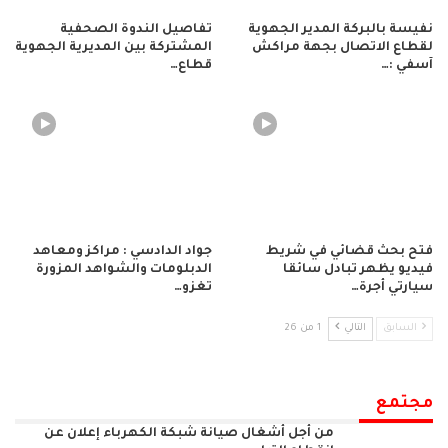
نفيسة بالبركة المدير الجهوية
تفاصيل الندوة الصحفية
لقطاع الاتصال بجهة مراكش
المشتركة بين المديرية الجهوية
آسفي :…
قطاع…
فتح بحث قضائي في شريط
جواد الدادسي : مراكز ومعاهد
فيديو يظهر تبادل سائقا
الدبلومات والشواهد المزورة
سيارتي أجرة…
تغزو…
السابق
التالي
1 من 26
مجتمع
من أجل أشغال صيانة شبكة الكهرباء إعلان عن