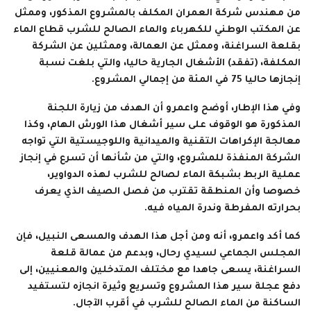
من مهندس شركة العمران المكلف بالمشروع المذكور، وممثل
عن المكتب الوطني للكهرباء والماء الصالح للشرب قطاع الماء
بقلعة السراغنة، وممثل عن العمالة، وممثلين عن الشركة
المكلفة، (تفقد) الأشغال الجارية حاليا، والتي بلغت نسبة
إنجازها حاليا 75 في المئة من إجمالي المشروع.
وفي هذا الإطار، أوضح واعمرو أن الهدف من زيارة اللجنة
المذكورة هو الوقوف على سير أشغال هذا الورش الهام، وكذا
معالجة الإكراهات التقنية والميدانية واللوجيستية التي تواجه
الشركة المنفذة للمشروع، والتي من شأنها أن تسرع في إنجاز
عملية الربط بشبكة الماء لصالح للشرب لهذه الدواوير،
خصوصا وأن المنطقة تقترب من فصل الصيف الذي يعرف
بحرارته المفرطة وندرة المياه فيه.
كما أكد واعمرو، أنه ومن أجل هذا الهدف والمسعى النبيل، فإن
المجلس الجماعي لسيدي رحال، وبدعم من عمالة قلعة
السراغنة، يسعى جاهدا مع مختلف المتدخلين والمعنيين، إلى
دفع عجلة سير هذا المشروع وتسريع وثيرة انجازه لتستفيد
الساكنة من الماء الصالح للشرب في أقرب الآجال.