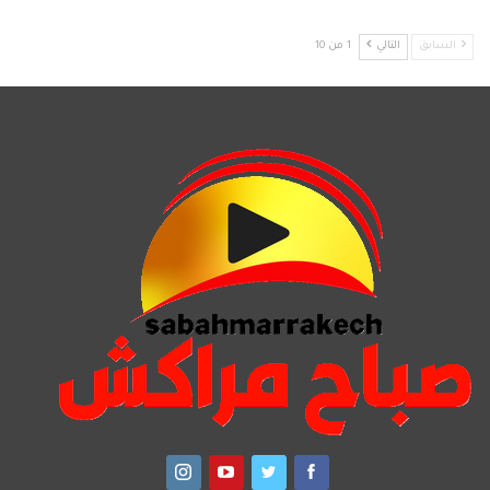
السابق
التالي
1 من 10