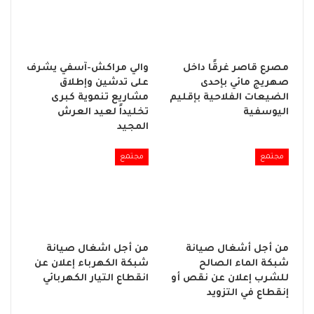
مصرع قاصر غرقًا داخل
والي مراكش-آسفي يشرف
صهريج مائي بإحدى
على تدشين وإطلاق
الضيعات الفلاحية بإقليم
مشاريع تنموية كبرى
اليوسفية
تخليداً لعيد العرش
المجيد
مجتمع
مجتمع
من أجل أشغال صيانة
من أجل اشغال صيانة
شبكة الماء الصالح
شبكة الكهرباء إعلان عن
للشرب إعلان عن نقص أو
انقطاع التيار الكهربائي
إنقطاع في التزويد