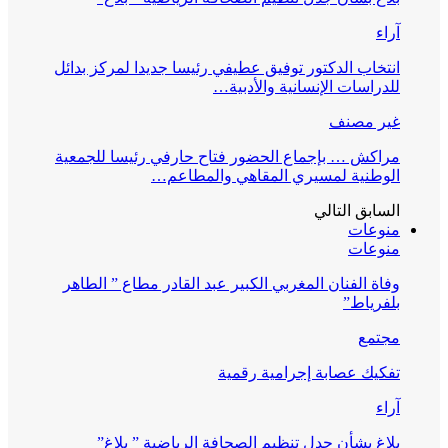
آراء
انتخاب الدكتور توفيق عطيفي رئيسا جديدا لمركز بدائل
للدراسات الإنسانية والأدبية…
غير مصنف
مراكش … بإجماع الحضور فتاح حارفي رئيسا للجمعية
الوطنية لمسيري المقاهي والمطاعم…
السابق
التالي
منوعات
منوعات
وفاة الفنان المغربي الكبير عبد القادر مطاع ” الطاهر
بلفرياط”
مجتمع
تفكيك عصابة إجرامية رقمية
آراء
بلاغ بشأن جدل تنظيم الصحافة الرياضية ” بلاغ”