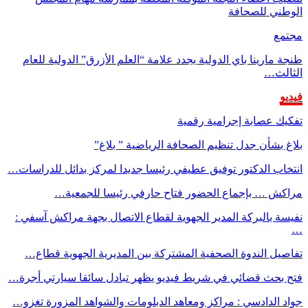
الوطني للصحافة
مجتمع
طنجة مارينا باي الدولية يجدد علامة “العلم الأزرق” الدولية للعام
الثالث…
فيديو
تفكيك عصابة إجرامية رقمية
بلاغ بشأن جدل تنظيم الصحافة الرياضية ” بلاغ”
انتخاب الدكتور توفيق عطيفي رئيسا جديدا لمركز بدائل للدراسات…
مراكش … بإجماع الحضور فتاح حارفي رئيسا للجمعية…
نفيسة بالبركة المدير الجهوية لقطاع الاتصال بجهة مراكش آسفي :
…
تفاصيل الندوة الصحفية المشتركة بين المديرية الجهوية قطاع…
فتح بحث قضائي في شريط فيديو يظهر تبادل سائقا سيارتي أجرة…
جواد الدادسي : مراكز ومعاهد الدبلومات والشواهد المزورة تغزو…