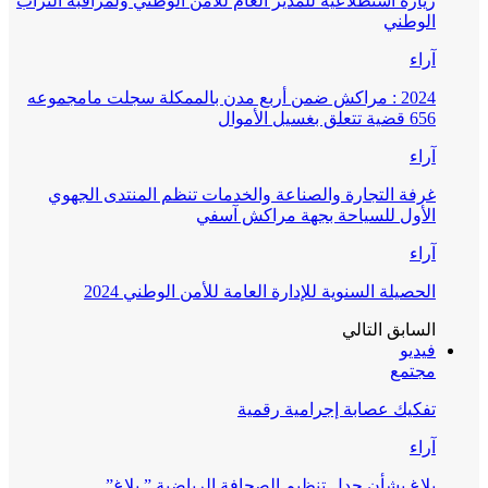
زيارة استطلاعية للمدير العام للأمن الوطني ولمراقبة التراب
الوطني
آراء
2024 : مراكش ضمن أربع مدن بالممكلة سجلت مامجموعه
656 قضية تتعلق بغسيل الأموال
آراء
غرفة التجارة والصناعة والخدمات تنظم المنتدى الجهوي
الأول للسياحة بجهة مراكش آسفي
آراء
الحصيلة السنوية للإدارة العامة للأمن الوطني 2024
السابق
التالي
فيديو
مجتمع
تفكيك عصابة إجرامية رقمية
آراء
بلاغ بشأن جدل تنظيم الصحافة الرياضية ” بلاغ”