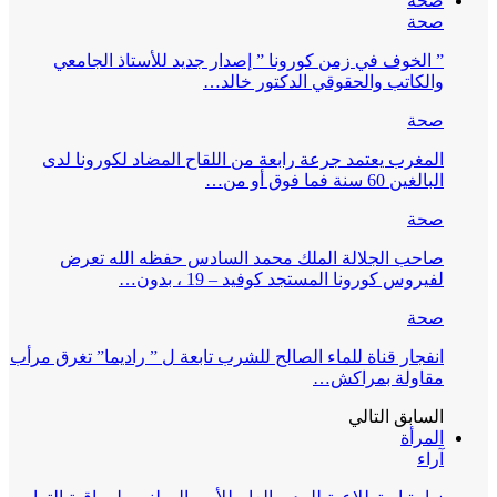
صحة
صحة
” الخوف في زمن كورونا ” إصدار جديد للأستاذ الجامعي
والكاتب والحقوقي الدكتور خالد…
صحة
المغرب يعتمد جرعة رابعة من اللقاح المضاد لكورونا لدى
البالغين 60 سنة فما فوق أو من…
صحة
صاحب الجلالة الملك محمد السادس حفظه الله تعرض
لفيروس كورونا المستجد كوفيد – 19 ، بدون…
صحة
انفجار قناة للماء الصالح للشرب تابعة ل ” راديما” تغرق مرأب
مقاولة بمراكش…
السابق
التالي
المرأة
آراء