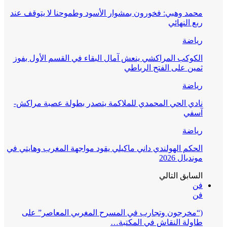
محمد وهبي: فخورون بمشوار الأسود وطموحنا لا يتوقف عند
ربع النهائي
رياضة
الكوكب المراكشي ينعش آمال البقاء في القسم الأول بفوز
ثمين على الفتح الرباطي
رياضة
نادي الحي المحمدي للملاكمة يتصدر بطولة عصبة مراكش-
آسفي
رياضة
الحكم الهولندي داني ماكيلي يقود مواجهة المغرب وهايتي في
مونديال 2026
السابق
التالي
فن
فن
(“مخرجون وتجارب في المسرح المغربي المعاصر” على
طاولة النقاش في المكتبة…