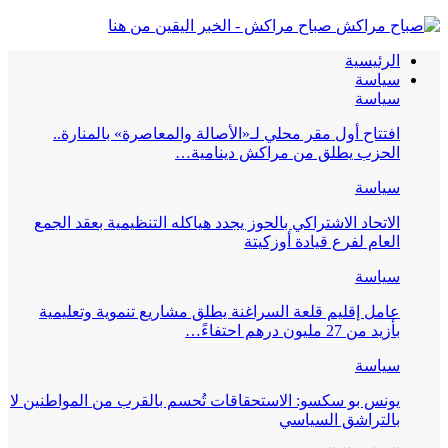
صباح مراكش - الخبر اليقين من هنا
الرئيسية
سياسة
سياسة
افتتاح أول مقر محلي لـ«الأصالة والمعاصرة» بالمنارة..
الحزب يطلق من مراكش دينامية…
سياسة
الاتحاد الاشتراكي بالحوز يجدد هياكله التنظيمية بعقد الجمع
العام لفرع قيادة أوزكيتة
سياسة
عامل إقليم قلعة السراغنة يطلق مشاريع تنموية وتعليمية
بأزيد من 27 مليون درهم احتفاءً…
سياسة
يونس بو سكسو: الاستحقاقات تُحسم بالقرب من المواطنين لا
بالتراشق السياسي