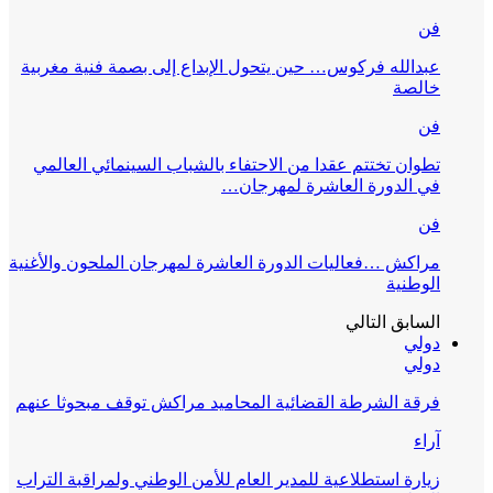
فن
عبدالله فركوس… حين يتحول الإبداع إلى بصمة فنية مغربية
خالصة
فن
تطوان تختتم عقدا من الاحتفاء بالشباب السينمائي العالمي
في الدورة العاشرة لمهرجان…
فن
مراكش …فعاليات الدورة العاشرة لمهرجان الملحون والأغنية
الوطنية
السابق
التالي
دولي
دولي
فرقة الشرطة القضائية المحاميد مراكش توقف مبحوثا عنهم
آراء
زيارة استطلاعية للمدير العام للأمن الوطني ولمراقبة التراب