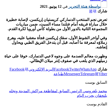
بواسطة
هيئة التحرير
في
12 يونيو, 2021
شارك
تعرض نجم المنتخب الدنماركي كريستيان إريكسن، لإصابة خطيرة
خلال مباراة فريقه أمام فنلندا مساء السبت، ضمن مباريات
المجموعة الثانية بالدور الأول من بطولة كأس أوروبا لكرة القدم.
وفي أواخر الشوط الأول، سقك إريكسن فجأة مغشيا عليه، وهرع
زملاؤه لمعرفة ما أصابه، قبل أن يتدخل الفريق الطبي ويحاول
إنعاشه.
وظهرت معالم الصدمة على وجوه لاعبي الدنمارك، خوفا على حياة
زميلهم الذي يلعب في صفوف إنتر ميلان الإيطالي.
شارك
WhatsApp
Twitter
Facebook
البريد الإلكتروني
Facebook
Viber
Telegram
Messenger
طباعة
السابق بوست
محمد بلعروسي الرئيس السابق لمقاطعة مراكش المدينة ونجله
يلتحقان بحزب البام
القادم بوست