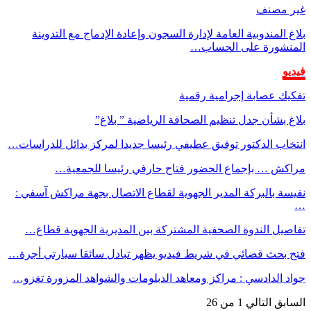
غير مصنف
بلاغ المندوبية العامة لإدارة السجون وإعادة الإدماج مع التدوينة
المنشورة على الحساب…
فيديو
تفكيك عصابة إجرامية رقمية
بلاغ بشأن جدل تنظيم الصحافة الرياضية ” بلاغ”
انتخاب الدكتور توفيق عطيفي رئيسا جديدا لمركز بدائل للدراسات…
مراكش … بإجماع الحضور فتاح حارفي رئيسا للجمعية…
نفيسة بالبركة المدير الجهوية لقطاع الاتصال بجهة مراكش آسفي :
…
تفاصيل الندوة الصحفية المشتركة بين المديرية الجهوية قطاع…
فتح بحث قضائي في شريط فيديو يظهر تبادل سائقا سيارتي أجرة…
جواد الدادسي : مراكز ومعاهد الدبلومات والشواهد المزورة تغزو…
السابق
التالي
1 من 26