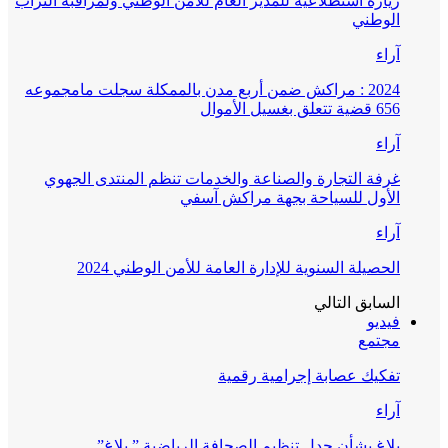
زيارة استطلاعية للمدير العام للأمن الوطني ولمراقبة التراب
الوطني
آراء
2024 : مراكش ضمن أربع مدن بالممكلة سجلت مامجموعه
656 قضية تتعلق بغسيل الأموال
آراء
غرفة التجارة والصناعة والخدمات تنظم المنتدى الجهوي
الأول للسياحة بجهة مراكش آسفي
آراء
الحصيلة السنوية للإدارة العامة للأمن الوطني 2024
السابق
التالي
فيديو
مجتمع
تفكيك عصابة إجرامية رقمية
آراء
بلاغ بشأن جدل تنظيم الصحافة الرياضية ” بلاغ”