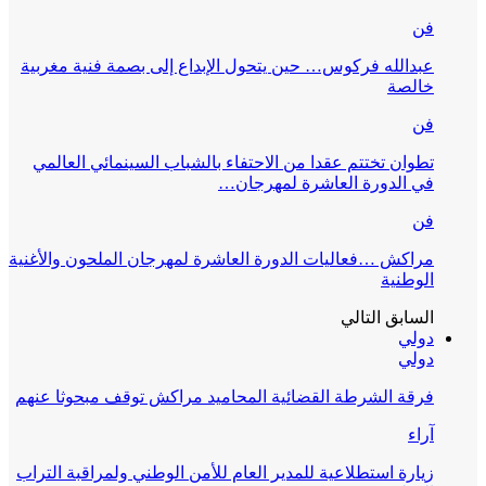
فن
عبدالله فركوس… حين يتحول الإبداع إلى بصمة فنية مغربية
خالصة
فن
تطوان تختتم عقدا من الاحتفاء بالشباب السينمائي العالمي
في الدورة العاشرة لمهرجان…
فن
مراكش …فعاليات الدورة العاشرة لمهرجان الملحون والأغنية
الوطنية
السابق
التالي
دولي
دولي
فرقة الشرطة القضائية المحاميد مراكش توقف مبحوثا عنهم
آراء
زيارة استطلاعية للمدير العام للأمن الوطني ولمراقبة التراب