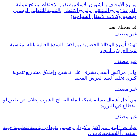
وزارة الأوقاف والشؤون الاسلامية تقرر الاحتفاظ بنتائج عملية
القرعة (لوائح المنتقين ولوائح الانتظار بالنسبة للتنظيم الرسمي
وتنظيم وكالات الأسفار السياحية)
قد يعجبك ايضا
غير مصنف
تهنئة أسرة الوكالة الحضرية بمراكش للسدة العالية بالله بمناسبة
عيد العرش المجيد
غير مصنف
والي مراكش-آسفي يشرف على تدشين وإطلاق مشاريع تنموية
كبرى تخليداً لعيد العرش المجيد
غير مصنف
من أجل أشغال صيانة شبكة الماء الصالح للشرب إعلان عن نقص او
انقطاع في التزويد
غير مصنف
قيادات “البام” بمراكش.. كودار وحنيش يقودان دينامية تنظيمية قوية
استعداداً للاستحقاقات…