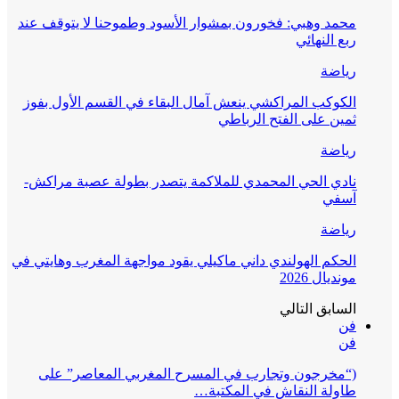
محمد وهبي: فخورون بمشوار الأسود وطموحنا لا يتوقف عند
ربع النهائي
رياضة
الكوكب المراكشي ينعش آمال البقاء في القسم الأول بفوز
ثمين على الفتح الرباطي
رياضة
نادي الحي المحمدي للملاكمة يتصدر بطولة عصبة مراكش-
آسفي
رياضة
الحكم الهولندي داني ماكيلي يقود مواجهة المغرب وهايتي في
مونديال 2026
السابق
التالي
فن
فن
(“مخرجون وتجارب في المسرح المغربي المعاصر” على
طاولة النقاش في المكتبة…