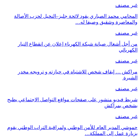
غير مصنف
المحامي محمد الصباري يقود لائحة جليز–النخيل لحزب الأصالة
والمعاصرة وشقيق وصيفا له…
غير مصنف
من أجل أشغال صيانة شبكة الكهرباء إعلان عن انقطاع التيار
الكهربائي
غير مصنف
مراكش … إيقاف شخص للاشتباه في حيازته و ترويجه مخدر
الشيرة
غير مصنف
شريط فيديو منشور على صفحات مواقع التواصل الاجتماعي يطيح
بشخص بمراكش
غير مصنف
حموشي المدير العام للأمن الوطني ولمراقبة التراب الوطني يقوم
بزيارة عمل إلى المملكة…