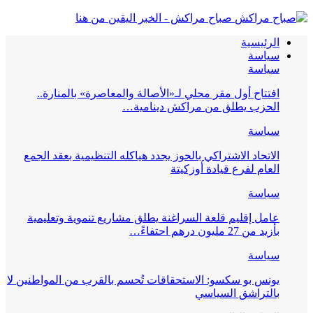
صباح مراكش - الخبر اليقين من هنا
الرئيسية
سياسة
سياسة
افتتاح أول مقر محلي لـ«الأصالة والمعاصرة» بالمنارة..
الحزب يطلق من مراكش دينامية…
سياسة
الاتحاد الاشتراكي بالحوز يجدد هياكله التنظيمية بعقد الجمع
العام لفرع قيادة أوزكيتة
سياسة
عامل إقليم قلعة السراغنة يطلق مشاريع تنموية وتعليمية
بأزيد من 27 مليون درهم احتفاءً…
سياسة
يونس بو سكسو: الاستحقاقات تُحسم بالقرب من المواطنين لا
بالتراشق السياسي