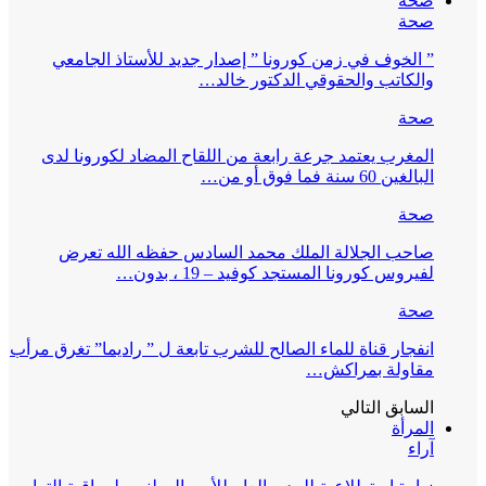
صحة
صحة
” الخوف في زمن كورونا ” إصدار جديد للأستاذ الجامعي
والكاتب والحقوقي الدكتور خالد…
صحة
المغرب يعتمد جرعة رابعة من اللقاح المضاد لكورونا لدى
البالغين 60 سنة فما فوق أو من…
صحة
صاحب الجلالة الملك محمد السادس حفظه الله تعرض
لفيروس كورونا المستجد كوفيد – 19 ، بدون…
صحة
انفجار قناة للماء الصالح للشرب تابعة ل ” راديما” تغرق مرأب
مقاولة بمراكش…
السابق
التالي
المرأة
آراء