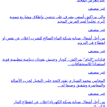
عيد العرش المجيد
غير مصنف
والي مراكش-آسفي يشرف على تدشين وإطلاق مشاريع تنموية
كبرى تخليداً لعيد العرش المجيد
غير مصنف
من أجل أشغال صيانة شبكة الماء الصالح للشرب إعلان عن نقص او
انقطاع في التزويد
غير مصنف
قيادات “البام” بمراكش.. كودار وحنيش يقودان دينامية تنظيمية قوية
استعداداً للاستحقاقات…
غير مصنف
المحامي محمد الصباري يقود لائحة جليز–النخيل لحزب الأصالة
والمعاصرة وشقيق وصيفا له…
غير مصنف
من أجل أشغال صيانة شبكة الكهرباء إعلان عن انقطاع التيار
الكهربائي