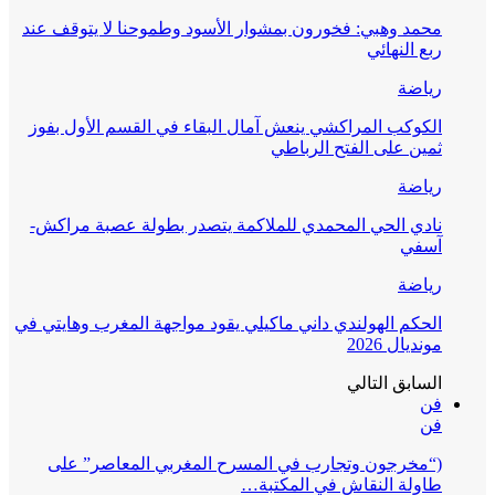
محمد وهبي: فخورون بمشوار الأسود وطموحنا لا يتوقف عند
ربع النهائي
رياضة
الكوكب المراكشي ينعش آمال البقاء في القسم الأول بفوز
ثمين على الفتح الرباطي
رياضة
نادي الحي المحمدي للملاكمة يتصدر بطولة عصبة مراكش-
آسفي
رياضة
الحكم الهولندي داني ماكيلي يقود مواجهة المغرب وهايتي في
مونديال 2026
السابق
التالي
فن
فن
(“مخرجون وتجارب في المسرح المغربي المعاصر” على
طاولة النقاش في المكتبة…