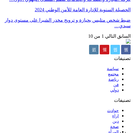
الحصيلة السنوية للإدارة العامة للأمن الوطني 2024
ضبط شخص متلبس بحيازة و ترويج مخدر الشيرا على مستوى دوار
سيدي…
السابق
التالي
1 من 10
تصنيفات
سياسة
مجتمع
رياضة
فن
دولي
تصنيفات
حوادث
اراء
دين
صحة
المرأة