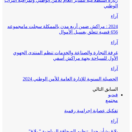
زيارة استطلاعية للمدير العام للأمن الوطني ولمراقبة التراب
الوطني
آراء
2024 : مراكش ضمن أربع مدن بالممكلة سجلت مامجموعه
656 قضية تتعلق بغسيل الأموال
آراء
غرفة التجارة والصناعة والخدمات تنظم المنتدى الجهوي
الأول للسياحة بجهة مراكش آسفي
آراء
الحصيلة السنوية للإدارة العامة للأمن الوطني 2024
السابق
التالي
فيديو
مجتمع
تفكيك عصابة إجرامية رقمية
آراء
بلاغ بشأن جدل تنظيم الصحافة الرياضية ” بلاغ”