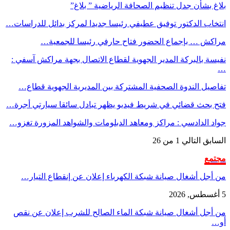
بلاغ بشأن جدل تنظيم الصحافة الرياضية ” بلاغ”
انتخاب الدكتور توفيق عطيفي رئيسا جديدا لمركز بدائل للدراسات…
مراكش … بإجماع الحضور فتاح حارفي رئيسا للجمعية…
نفيسة بالبركة المدير الجهوية لقطاع الاتصال بجهة مراكش آسفي :
…
تفاصيل الندوة الصحفية المشتركة بين المديرية الجهوية قطاع…
فتح بحث قضائي في شريط فيديو يظهر تبادل سائقا سيارتي أجرة…
جواد الدادسي : مراكز ومعاهد الدبلومات والشواهد المزورة تغزو…
السابق
التالي
1 من 26
مجتمع
من أجل أشغال صيانة شبكة الكهرباء إعلان عن إنقطاع التيار…
5 أغسطس, 2026
من أجل أشغال صيانة شبكة الماء الصالح للشرب إعلان عن نقص
أو…