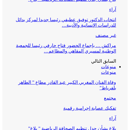
آراء
انتخاب الدكتور توفيق عطيفي رئيسا جديدا لمركز بدائل
للدراسات الإنسانية والأدبية…
غير مصنف
مراكش … بإجماع الحضور فتاح حارفي رئيسا للجمعية
الوطنية لمسيري المقاهي والمطاعم…
السابق
التالي
منوعات
منوعات
وفاة الفنان المغربي الكبير عبد القادر مطاع ” الطاهر
بلفرياط”
مجتمع
تفكيك عصابة إجرامية رقمية
آراء
بلاغ بشأن جدل تنظيم الصحافة الرياضية ” بلاغ”