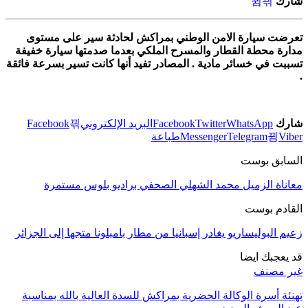
شارك
تعرضت سيارة الامن الوطني بمراكش لحادثة سير على مستوى
مدارة محطة القطار والمسرح الملكي بعدما صدمتها سيارة خفيفة
تسببت في خسائر مادية . المصادر تفيد أنها كانت تسير بسرعة فائقة
.
شارك
WhatsApp
Twitter
Facebook
البريد الإلكتروني
Facebook
Viber
Telegram
Messenger
طباعة
السابق بوست
معاناة الزميل محمد الشهلي الصحفي براديو بلوس مستمرة
القادم بوست
زعيم البوليساريو يغادر إسبانيا من مطار بامبلونا متجها إلى الجزائر
قد يعجبك ايضا
غير مصنف
تهنئة أسرة الوكالة الحضرية بمراكش للسدة العالية بالله بمناسبة