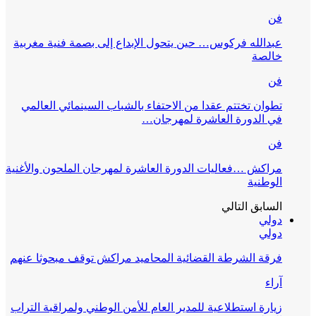
فن
عبدالله فركوس… حين يتحول الإبداع إلى بصمة فنية مغربية
خالصة
فن
تطوان تختتم عقدا من الاحتفاء بالشباب السينمائي العالمي
في الدورة العاشرة لمهرجان…
فن
مراكش …فعاليات الدورة العاشرة لمهرجان الملحون والأغنية
الوطنية
السابق
التالي
دولي
دولي
فرقة الشرطة القضائية المحاميد مراكش توقف مبحوثا عنهم
آراء
زيارة استطلاعية للمدير العام للأمن الوطني ولمراقبة التراب