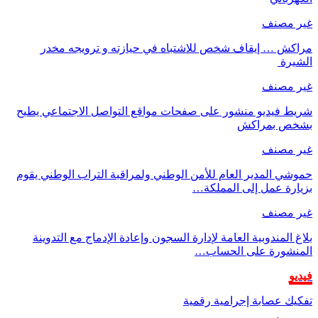
غير مصنف
مراكش … إيقاف شخص للاشتباه في حيازته و ترويجه مخدر
الشيرة
غير مصنف
شريط فيديو منشور على صفحات مواقع التواصل الاجتماعي يطيح
بشخص بمراكش
غير مصنف
حموشي المدير العام للأمن الوطني ولمراقبة التراب الوطني يقوم
بزيارة عمل إلى المملكة…
غير مصنف
بلاغ المندوبية العامة لإدارة السجون وإعادة الإدماج مع التدوينة
المنشورة على الحساب…
فيديو
تفكيك عصابة إجرامية رقمية