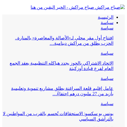
صباح مراكش - الخبر اليقين من هنا
الرئيسية
سياسة
سياسة
افتتاح أول مقر محلي لـ«الأصالة والمعاصرة» بالمنارة..
الحزب يطلق من مراكش دينامية…
سياسة
الاتحاد الاشتراكي بالحوز يجدد هياكله التنظيمية بعقد الجمع
العام لفرع قيادة أوزكيتة
سياسة
عامل إقليم قلعة السراغنة يطلق مشاريع تنموية وتعليمية
بأزيد من 27 مليون درهم احتفاءً…
سياسة
يونس بو سكسو: الاستحقاقات تُحسم بالقرب من المواطنين لا
بالتراشق السياسي