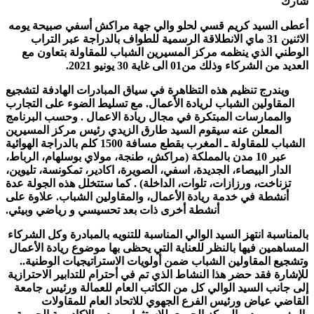
شارك
أعطى السيد كريم قسي لحلو والي جهة مراكش أسفي صبيحة يومه
الاثنين 31 ماي الانطلاقة الرسمية للطواف بالدراجة عبر التراب
الوطني الذي ينظمه مركز المسيرين الشباب للمقاولة بتعاون مع
العديد من الشركاء وذلك من01 الى غاية 30 يونيو 2021.
ويندرج تنظيم هذه التظاهرة في سياق المبادرات الهادفة لتشجيع
المقاولين الشباب لريادة الأعمال. مع تسليط الضوء على التجارب
والممارسات المبتكرة في مجال ريادة الاعمال . وحسب البرنامج
المعلن عنه سيقوم السيد طارق الزيدي رئيس مركز المسيرين
الشباب للمقاولة ـ المغرب بقطع مسافة 1500 كلم بالدراجة الهوائية
عبر 10 مدن بالمملكة (مراكش، طنجة، مولاي بوسلهام، الرباط،
الدار البيصاء، الجديدة، اسفي، الصويرة، اكادير، تمكونسة، تليوين،
تزناخت، ورزازات، تلوات، الداخلة) . كما ستتخلل هذه الجولة عدة
أنشطة في خدمة ريادة الأعمال، والمقاولين الشباب. علاوة على
أنشطة أخرى ذات بعد تحسيسي و رياضي وبيئي.
بالمناسبة انتهز السيد الوالي المناسبة للتنويه بالمبادرة وكل الشركاء
المساهمين فيها بالنظر للعناية التي يحظى بها موضوع ريادة الأعمال
وتشجيع المقاولين الشباب ضمن أولويات الاستراتيجيات الوطنية..
للإشارة فقد حضر هذا النشاط الذي تم في أحترام للتدابير الاحترازية
إلى جانب السيد الوالي كل من الكاتب العام للعمالة ورئيس جامعة
القاضي عياض ورئيس الفرع الجهوي للاتحاد العام للمقاولات