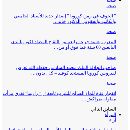
صحة
صحة
” الخوف في زمن كورونا ” إصدار جديد للأستاذ الجامعي
والكاتب والحقوقي الدكتور خالد…
صحة
المغرب يعتمد جرعة رابعة من اللقاح المضاد لكورونا لدى
البالغين 60 سنة فما فوق أو من…
صحة
صاحب الجلالة الملك محمد السادس حفظه الله تعرض
لفيروس كورونا المستجد كوفيد – 19 ، بدون…
صحة
انفجار قناة للماء الصالح للشرب تابعة ل ” راديما” تغرق مرأب
مقاولة بمراكش…
السابق
التالي
المرأة
آراء