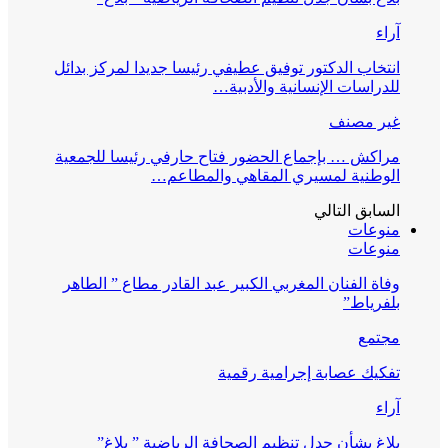
آراء
انتخاب الدكتور توفيق عطيفي رئيسا جديدا لمركز بدائل
للدراسات الإنسانية والأدبية…
غير مصنف
مراكش … بإجماع الحضور فتاح حارفي رئيسا للجمعية
الوطنية لمسيري المقاهي والمطاعم…
السابق
التالي
منوعات
منوعات
وفاة الفنان المغربي الكبير عبد القادر مطاع ” الطاهر
بلفرياط”
مجتمع
تفكيك عصابة إجرامية رقمية
آراء
بلاغ بشأن جدل تنظيم الصحافة الرياضية ” بلاغ”