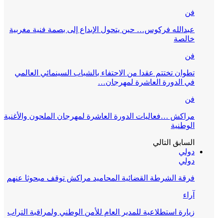
فن
عبدالله فركوس… حين يتحول الإبداع إلى بصمة فنية مغربية
خالصة
فن
تطوان تختتم عقدا من الاحتفاء بالشباب السينمائي العالمي
في الدورة العاشرة لمهرجان…
فن
مراكش …فعاليات الدورة العاشرة لمهرجان الملحون والأغنية
الوطنية
السابق
التالي
دولي
دولي
فرقة الشرطة القضائية المحاميد مراكش توقف مبحوثا عنهم
آراء
زيارة استطلاعية للمدير العام للأمن الوطني ولمراقبة التراب