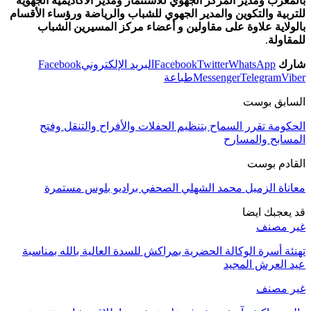
بالمغرب ومدير المركز الجهوي للاستثمار ومدير الاكاديمية الجهوية
للتربية والتكوين والمدير الجهوي للشباب والرياضة ورؤساء الأقسام
بالولاية علاوة على مقاولين و أعضاء مركز المسيرين الشباب
للمقاولة
.
شارك
WhatsApp
Twitter
Facebook
البريد الإلكتروني
Facebook
Viber
Telegram
Messenger
طباعة
السابق بوست
الحكومة تقرر السماح بتنظيم الحفلات والأفراح والتنقل وفتح
المسابح والمسارح
القادم بوست
معاناة الزميل محمد الشهلي الصحفي براديو بلوس مستمرة
قد يعجبك ايضا
غير مصنف
تهنئة أسرة الوكالة الحضرية بمراكش للسدة العالية بالله بمناسبة
عيد العرش المجيد
غير مصنف