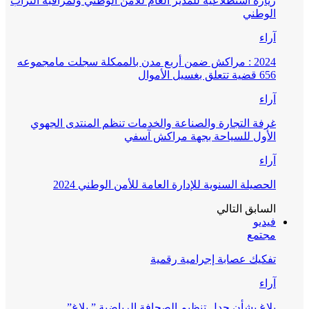
زيارة استطلاعية للمدير العام للأمن الوطني ولمراقبة التراب
الوطني
آراء
2024 : مراكش ضمن أربع مدن بالممكلة سجلت مامجموعه
656 قضية تتعلق بغسيل الأموال
آراء
غرفة التجارة والصناعة والخدمات تنظم المنتدى الجهوي
الأول للسياحة بجهة مراكش آسفي
آراء
الحصيلة السنوية للإدارة العامة للأمن الوطني 2024
السابق
التالي
فيديو
مجتمع
تفكيك عصابة إجرامية رقمية
آراء
بلاغ بشأن جدل تنظيم الصحافة الرياضية ” بلاغ”