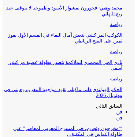
محمد وهبي: فخورون بمشوار الأسود وطموحنا لا يتوقف عند
ربع النهائي
رياضة
الكوكب المراكشي ينعش آمال البقاء في القسم الأول بفوز
ثمين على الفتح الرباطي
رياضة
نادي الحي المحمدي للملاكمة يتصدر بطولة عصبة مراكش-
آسفي
رياضة
الحكم الهولندي داني ماكيلي يقود مواجهة المغرب وهايتي في
مونديال 2026
السابق
التالي
فن
فن
(“مخرجون وتجارب في المسرح المغربي المعاصر” على
طاولة النقاش في المكتبة…