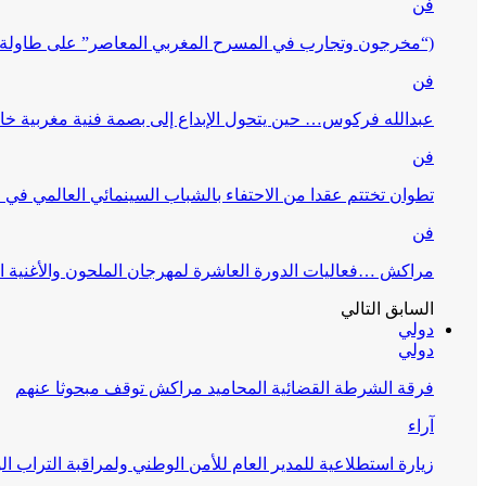
فن
(“مخرجون وتجارب في المسرح المغربي المعاصر” على طاولة 
فن
عبدالله فركوس… حين يتحول الإبداع إلى بصمة فنية مغربية خا
فن
تطوان تختتم عقدا من الاحتفاء بالشباب السينمائي العالمي في
فن
مراكش …فعاليات الدورة العاشرة لمهرجان الملحون والأغنية ا
السابق
التالي
دولي
دولي
فرقة الشرطة القضائية المحاميد مراكش توقف مبحوثا عنهم
آراء
زيارة استطلاعية للمدير العام للأمن الوطني ولمراقبة التراب ا