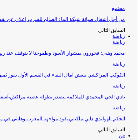
مجتمع
من أجل أشغال صيانة شبكة الماء الصالح للشرب إعلان عن نقص 
السابق
التالي
رياضة
رياضة
محمد وهبي: فخورون بمشوار الأسود وطموحنا لا يتوقف عند ربع 
رياضة
الكوكب المراكشي ينعش آمال البقاء في القسم الأول بفوز ثمين
رياضة
نادي الحي المحمدي للملاكمة يتصدر بطولة عصبة مراكش-آسف
رياضة
الحكم الهولندي داني ماكيلي يقود مواجهة المغرب وهايتي في مونديا
السابق
التالي
فن