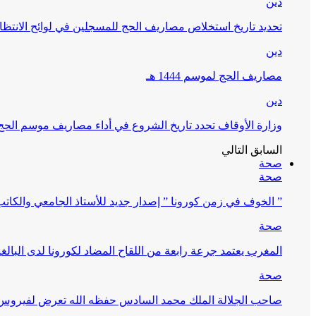
دين
تحديد تاريخ استخلاص مصاريف الحج للمسجلين في لوائح الانتظار (
دين
مصاريف الحج لموسم 1444 هـ
دين
وزارة الأوقاف تحدد تاريخ الشروع في أداء مصاريف موسم الحج لـ 4
السابق
التالي
صحة
صحة
” الخوف في زمن كورونا ” إصدار جديد للأستاذ الجامعي والكات
صحة
المغرب يعتمد جرعة رابعة من اللقاح المضاد لكورونا لدى البالغين 60 سنة فما فوق أو 
صحة
صاحب الجلالة الملك محمد السادس حفظه الله تعرض لفيروس كورونا ا