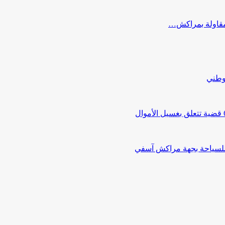
ب مقاولة بمراكش…
لوطني
 للسياحة بجهة مراكش آسفي