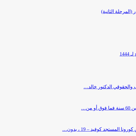
المرحلة الثانية)
144
ب والحقوقي الدكتور خالد…
من…
لمستجد كوفيد – 19 ، بدون…