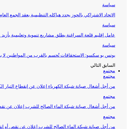
سياسة
الاتحاد الاشتراكي بالحوز يجدد هياكله التنظيمية بعقد الجمع العام
سياسة
عامل إقليم قلعة السراغنة يطلق مشاريع تنموية وتعليمية بأزيد من 27 مليون درهم احتف
سياسة
يونس بو سكسو: الاستحقاقات تُحسم بالقرب من المواطنين لا ب
السابق
التالي
مجتمع
مجتمع
من أجل أشغال صيانة شبكة الكهرباء إعلان عن إنقطاع التيار الك
مجتمع
من أجل أشغال صيانة شبكة الماء الصالح للشرب إعلان عن نقص 
مجتمع
من أجل صيانة شبكة الماء الصالح للشرب إعلان عن نقص أو انق