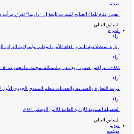
صحة
انفجار قناة للماء الصالح للشرب تابعة ل ” راديما” تغرق مرأ
السابق
التالي
المرأة
آراء
زيارة استطلاعية للمدير العام للأمن الوطني ولمراقبة التراب ا
آراء
2024 : مراكش ضمن أربع مدن بالممكلة سجلت مامجموعه 656 قضية تتعلق بغسيل الأموال
آراء
غرفة التجارة والصناعة والخدمات تنظم المنتدى الجهوي الأول
آراء
الحصيلة السنوية للإدارة العامة للأمن الوطني 2024
السابق
التالي
فيديو
مجتمع