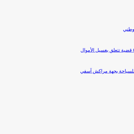
لوطني
 للسياحة بجهة مراكش آسفي