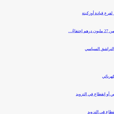
 لفرع قيادة أوزكيتة
اءً…
التراشق السياسي
هربائي
أو إنقطاع في التزويد
طاع في التزويد