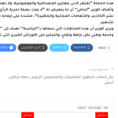
هذه الحملة “تفتقر لأدنى معايير المصداقية والموضوعية، ولا تهد
وأضاف الوزير “البامي” أن ما يتعرض له “لا يمت بصلة لحرية ال
نشر الأكاذيب والاتهامات المجانية والخطيرة”، مشددا على إيمانه بـ
تشهير.
ويرى الوزير أن هذه المحاولات التي سماها بـ”اليائسة” تهدف إلى “
وخدمة وطني بكل نزاهة وتفانٍ، والتركيز على الأوراش الكبرى التي
Facebook
Twitter
البريد الإلكتروني
enger
شارك
السابق بوست
بيان المكتب الجهوي للمتصرفات والمتصرفين التربوين بجهة مراكش
آسفي
قد يعجبك ايضا
مجتمع
مجتمع