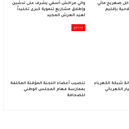
اخل صهريج مائي
والي مراكش-آسفي يشرف على تدشين
احية بإقليم
وإطلاق مشاريع تنموية كبرى تخليداً
لعيد العرش المجيد
مجتمع
ة شبكة الكهرباء
تنصيب أعضاء اللجنة المؤقتة المكلفة
ار الكهربائي
بممارسة مهام المجلس الوطني
للصحافة