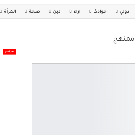
دولي
حوادث
آراء
دين
صحة
المرأة
وممنهج
مجتمع