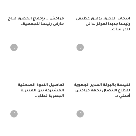
انتخاب الدكتور توفيق عطيفي
مراكش … بإجماع الحضور فتاح
رئيسا جديدا لمركز بدائل
حارفي رئيسا للجمعية…
للدراسات…
نفيسة بالبركة المدير الجهوية
تفاصيل الندوة الصحفية
لقطاع الاتصال بجهة مراكش
المشتركة بين المديرية
آسفي :…
الجهوية قطاع…