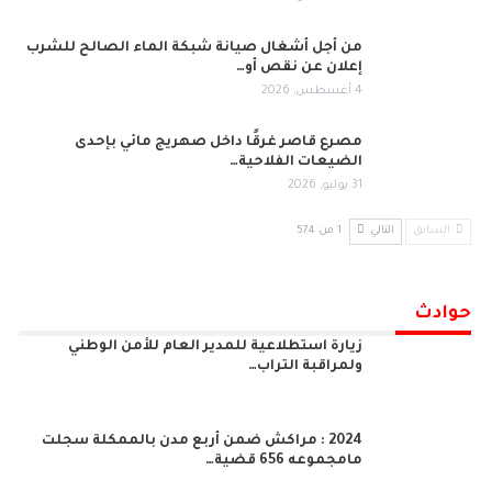
من أجل أشغال صيانة شبكة الماء الصالح للشرب
إعلان عن نقص أو…
4 أغسطس, 2026
مصرع قاصر غرقًا داخل صهريج مائي بإحدى
الضيعات الفلاحية…
31 يوليو, 2026
السابق
التالي
1 من 574
حوادث
زيارة استطلاعية للمدير العام للأمن الوطني
ولمراقبة التراب…
2024 : مراكش ضمن أربع مدن بالممكلة سجلت
مامجموعه 656 قضية…