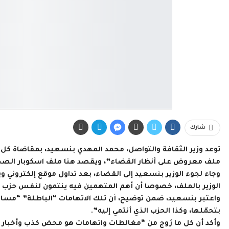
شارك
توعد وزير الثقافة والتواصل، محمد المهدي بنسعيد، بمقاضاة كل من
ملف معروض على أنظار القضاء”، ويقصد هنا ملف اسكوبار الصحراء، 
وجاء لجوء الوزير بنسعيد إلى القضاء، بعد تداول موقع إلكترون
الوزير بالملف، خصوصا أن أهم المتهمين فيه ينتمون لنفس حزب الو
واعتبر بنسعيد، ضمن توضيح، أن تلك الاتهامات “الباطلة” “مس
بتحمّلها، وكذا الحزب الذي أنتمي إليه”.
وأكد أن كل ما رُوج من “مغالطات واتهامات هو محض كذب وأخبار ز