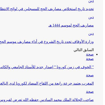
دين
تحديد تاريخ استخلاص مصاريف الحج للمسجلين في لوائح الانتظار (
دين
مصاريف الحج لموسم 1444 هـ
دين
وزارة الأوقاف تحدد تاريخ الشروع في أداء مصاريف موسم الحج لـ 4
السابق
التالي
صحة
صحة
” الخوف في زمن كورونا ” إصدار جديد للأستاذ الجامعي والكات
صحة
المغرب يعتمد جرعة رابعة من اللقاح المضاد لكورونا لدى البالغين 60 سنة فما فوق أو 
صحة
صاحب الجلالة الملك محمد السادس حفظه الله تعرض لفيروس كورونا ا