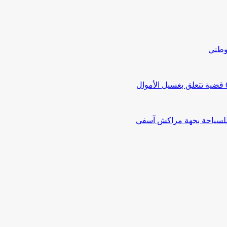
لوطني
 للسياحة بجهة مراكش آسفي