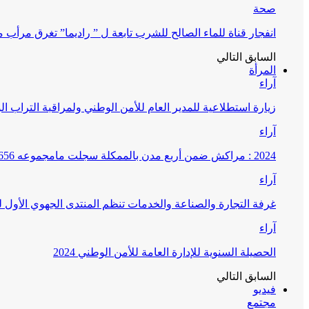
صحة
انفجار قناة للماء الصالح للشرب تابعة ل ” راديما” تغرق مرأ
السابق
التالي
المرأة
آراء
زيارة استطلاعية للمدير العام للأمن الوطني ولمراقبة التراب ا
آراء
2024 : مراكش ضمن أربع مدن بالممكلة سجلت مامجموعه 656 قضية تتعلق بغسيل الأموال
آراء
غرفة التجارة والصناعة والخدمات تنظم المنتدى الجهوي الأول
آراء
الحصيلة السنوية للإدارة العامة للأمن الوطني 2024
السابق
التالي
فيديو
مجتمع