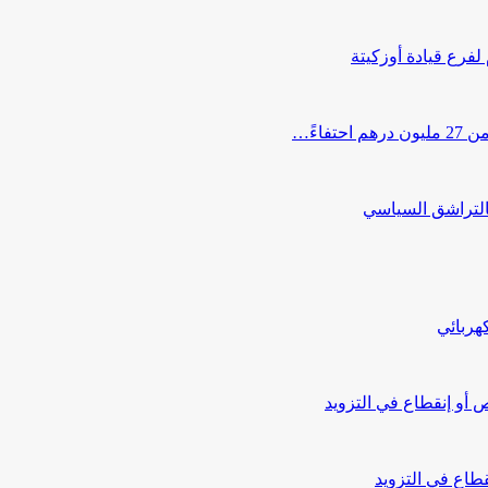
 لفرع قيادة أوزكيتة
اءً…
التراشق السياسي
هربائي
أو إنقطاع في التزويد
طاع في التزويد