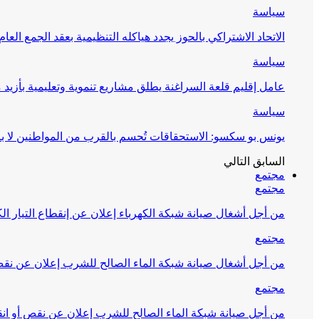
سياسة
الاتحاد الاشتراكي بالحوز يجدد هياكله التنظيمية بعقد الجمع العام
سياسة
عامل إقليم قلعة السراغنة يطلق مشاريع تنموية وتعليمية بأزيد من 27 مليون درهم احتف
سياسة
يونس بو سكسو: الاستحقاقات تُحسم بالقرب من المواطنين لا ب
السابق
التالي
مجتمع
مجتمع
من أجل أشغال صيانة شبكة الكهرباء إعلان عن إنقطاع التيار الك
مجتمع
من أجل أشغال صيانة شبكة الماء الصالح للشرب إعلان عن نقص 
مجتمع
من أجل صيانة شبكة الماء الصالح للشرب إعلان عن نقص أو انق