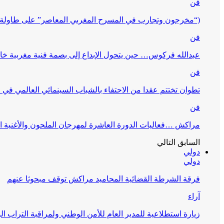
فن
(“مخرجون وتجارب في المسرح المغربي المعاصر” على طاولة 
فن
عبدالله فركوس… حين يتحول الإبداع إلى بصمة فنية مغربية خا
فن
تطوان تختتم عقدا من الاحتفاء بالشباب السينمائي العالمي في
فن
مراكش …فعاليات الدورة العاشرة لمهرجان الملحون والأغنية ا
السابق
التالي
دولي
دولي
فرقة الشرطة القضائية المحاميد مراكش توقف مبحوثا عنهم
آراء
زيارة استطلاعية للمدير العام للأمن الوطني ولمراقبة التراب ا