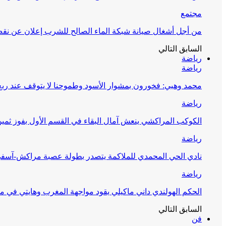
مجتمع
من أجل أشغال صيانة شبكة الماء الصالح للشرب إعلان عن نقص 
السابق
التالي
رياضة
رياضة
محمد وهبي: فخورون بمشوار الأسود وطموحنا لا يتوقف عند ربع 
رياضة
الكوكب المراكشي ينعش آمال البقاء في القسم الأول بفوز ثمين
رياضة
نادي الحي المحمدي للملاكمة يتصدر بطولة عصبة مراكش-آسف
رياضة
الحكم الهولندي داني ماكيلي يقود مواجهة المغرب وهايتي في مونديا
السابق
التالي
فن