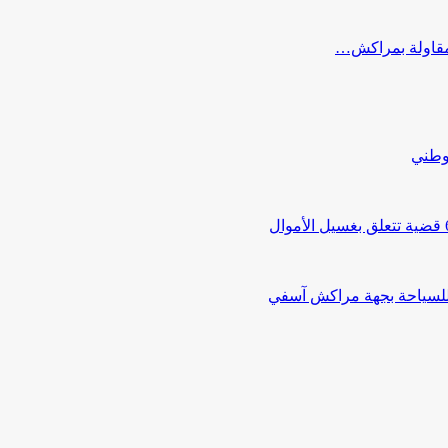
ب مقاولة بمراكش…
لوطني
 للسياحة بجهة مراكش آسفي