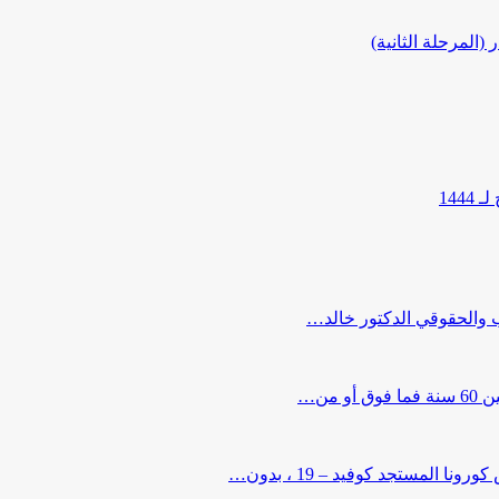
المرحلة الثانية)
144
ب والحقوقي الدكتور خالد…
من…
لمستجد كوفيد – 19 ، بدون…