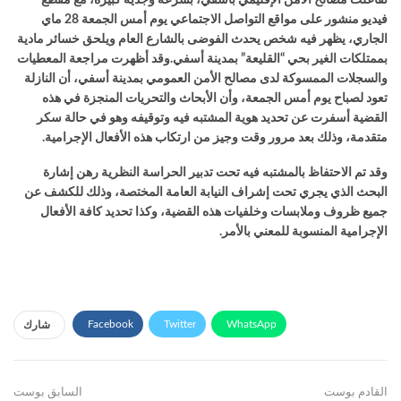
تفاعلت مصالح الأمن الإقليمي بأسفي، بسرعة وجدية كبيرة، مع مقطع
فيديو منشور على مواقع التواصل الاجتماعي يوم أمس الجمعة 28 ماي
الجاري، يظهر فيه شخص يحدث الفوضى بالشارع العام ويلحق خسائر مادية
بممتلكات الغير بحي “القليعة” بمدينة أسفي.وقد أظهرت مراجعة المعطيات
والسجلات الممسوكة لدى مصالح الأمن العمومي بمدينة أسفي، أن النازلة
تعود لصباح يوم أمس الجمعة، وأن الأبحاث والتحريات المنجزة في هذه
القضية أسفرت عن تحديد هوية المشتبه فيه وتوقيفه وهو في حالة سكر
متقدمة، وذلك بعد مرور وقت وجيز من ارتكاب هذه الأفعال الإجرامية.
وقد تم الاحتفاظ بالمشتبه فيه تحت تدبير الحراسة النظرية رهن إشارة
البحث الذي يجري تحت إشراف النيابة العامة المختصة، وذلك للكشف عن
جميع ظروف وملابسات وخلفيات هذه القضية، وكذا تحديد كافة الأفعال
الإجرامية المنسوبة للمعني بالأمر.
Facebook
Twitter
WhatsApp
شارك
Telegram
Facebook Messenger
البريد الإلكتروني
القادم بوست
طباعة
Viber
السابق بوست